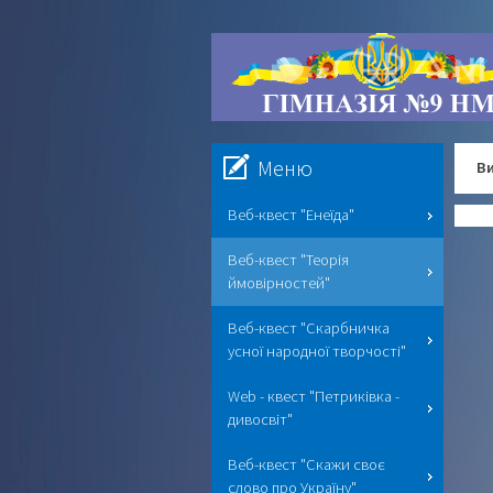
Меню
Ви
Веб-квест "Енеїда"
Веб-квест "Теорія
ймовірностей"
Веб-квест "Скарбничка
усної народної творчості"
Web - квест "Петриківка -
дивосвіт"
Веб-квест "Скажи своє
слово про Україну"