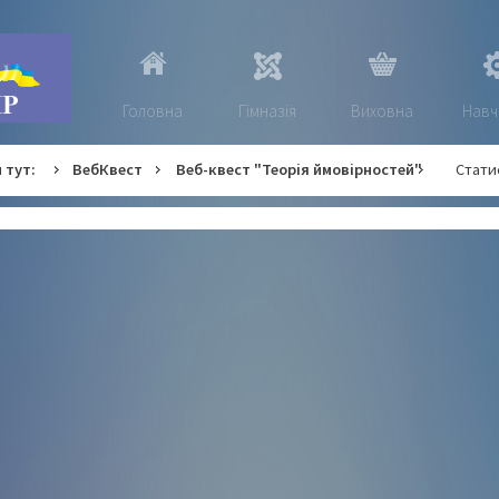
Головна
Гімназія
Виховна
Навч
 тут:
ВебКвест
Веб-квест "Теорія ймовірностей"
Стати