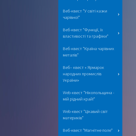
Веб-квест "У світі казки
чарівної"
Веб-квест "Функції, їх
властивості та графіки"
Веб-квест "Країна чарівних
металів"
Веб– квест « Ярмарок
народних промислів
України»
Web-квест "Нікопольщина -
мій рідний край!"
Web-квест "Цікавий світ
материків"
Веб-квест "Магнітне поле"