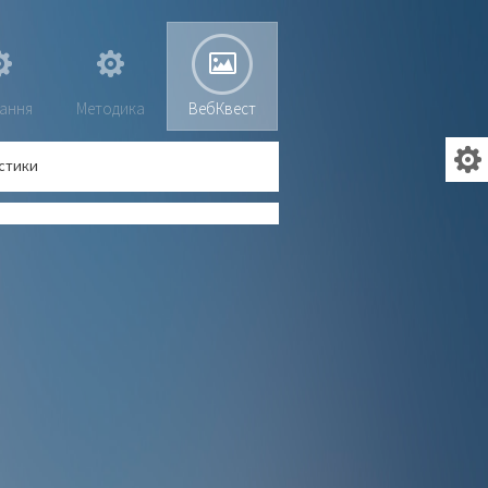
ання
Методика
ВебКвест
стики