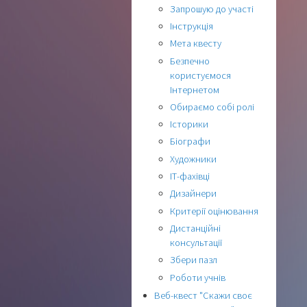
Запрошую до участі
Інструкція
Мета квесту
Безпечно
користуємося
Інтернетом
Обираємо собі ролі
Історики
Біографи
Художники
ІТ-фахівці
Дизайнери
Критерії оцінювання
Дистанційні
консультації
Збери пазл
Роботи учнів
Веб-квест "Скажи своє