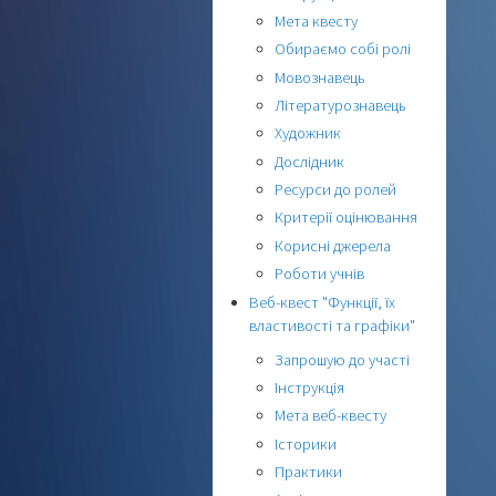
Мета квесту
Обираємо собі ролі
Мовознавець
Літературознавець
Художник
Дослідник
Ресурси до ролей
Критерії оцінювання
Корисні джерела
Роботи учнів
Веб-квест "Функції, їх
властивості та графіки"
Запрошую до участі
Інструкція
Мета веб-квесту
Історики
Практики