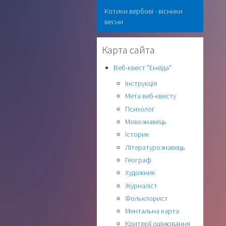
Котики вербові - вісники
весни
Карта сайта
Веб-квест "Енеїда"
Інструкція
Мета веб-квесту
Психолог
Мовознавець
Історик
Літературознавець
Географ
Художник
Журналіст
Фольклорист
Ментальна карта
Критерії оцінювання