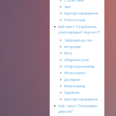
Статистики
Звіт
Критерії оцінювання
Роботи учнів
Веб-квест "Скарбничка
усної народної творчості"
Запрошую до гри
Інструкція
Мета
Обираємо ролі
Літературознавець
Фольклорист
Дослідник
Мовознавець
Художник
Критерії оцінювання
Web - квест "Петриківка -
дивосвіт"