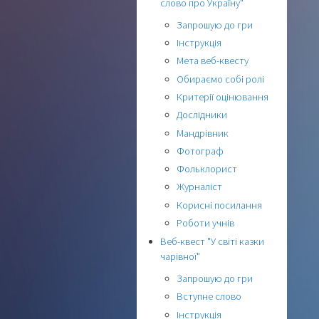
слово про Україну"
Запрошую до гри
Інструкція
Мета веб-квесту
Обираємо собі ролі
Критерії оцінювання
Дослідники
Мандрівник
Фотограф
Фольклорист
Журналіст
Корисні посилання
Роботи учнів
Веб-квест "У світі казки
чарівної"
Запрошую до гри
Вступне слово
Інструкція