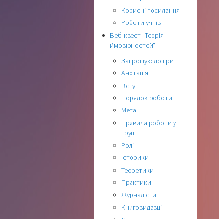
Корисні посилання
Роботи учнів
Веб-квест "Теорія
ймовірностей"
Запрошую до гри
Анотація
Вступ
Порядок роботи
Мета
Правила роботи у
групі
Ролі
Історики
Теоретики
Практики
Журналісти
Книговидавці