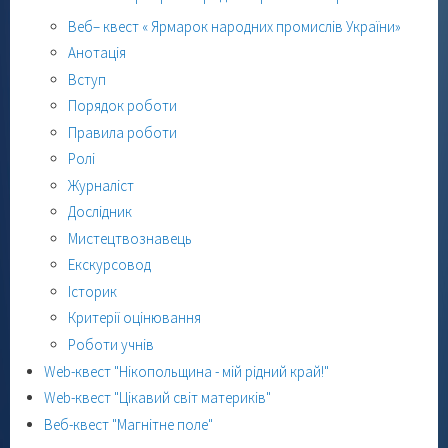
Веб– квест « Ярмарок народних промислів України»
Анотація
Вступ
Порядок роботи
Правила роботи
Ролі
Журналіст
Дослідник
Мистецтвознавець
Екскурсовод
Історик
Критерії оцінювання
Роботи учнів
Web-квест "Нікопольщина - мій рідний край!"
Web-квест "Цікавий світ материків"
Веб-квест "Магнітне поле"