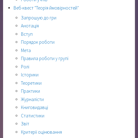
Веб-квест "Теорія ймовірностей"
Запрошую до гри
Анотація
Вступ
Порядок роботи
Мета
Правила роботи у групі
Ролі
Історики
Теоретики
Практики
Журналісти
Книговидавці
Статистики
Звіт
Критерії оцінювання