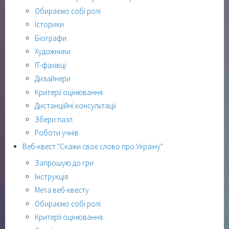
Обираємо собі ролі
Історики
Біографи
Художники
ІТ-фахівці
Дизайнери
Критерії оцінювання
Дистанційні консультації
Збери пазл
Роботи учнів
Веб-квест "Скажи своє слово про Україну"
Запрошую до гри
Інструкція
Мета веб-квесту
Обираємо собі ролі
Критерії оцінювання