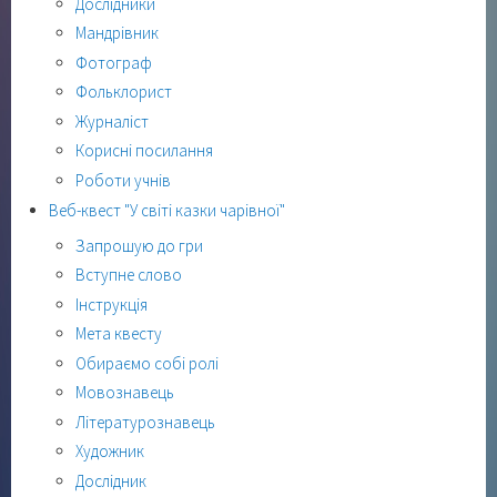
Дослідники
Мандрівник
Фотограф
Фольклорист
Журналіст
Корисні посилання
Роботи учнів
Веб-квест "У світі казки чарівної"
Запрошую до гри
Вступне слово
Інструкція
Мета квесту
Обираємо собі ролі
Мовознавець
Літературознавець
Художник
Дослідник