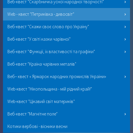
Веб-квест "Скарбничка усної народної творчості"
Web - квест "Петриківка - дивосвіт"
Веб-квест "Скажи своє слово про Україну"
Веб-квест "У світі казки чарівної"
Веб-квест "Функції, їх властивості та графіки"
Веб-квест "Країна чарівних металів"
Веб– квест « Ярмарок народних промислів України»
Web-квест "Нікопольщина - мій рідний край!"
Web-квест "Цікавий світ материків"
Веб-квест "Магнітне поле"
Котики вербові - вісники весни