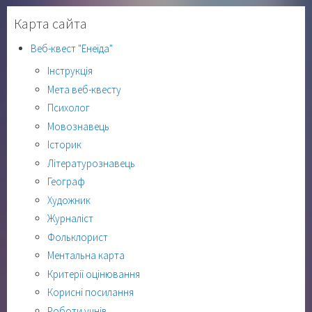
Карта сайта
Веб-квест "Енеїда"
Інструкція
Мета веб-квесту
Психолог
Мовознавець
Історик
Літературознавець
Географ
Художник
Журналіст
Фольклорист
Ментальна карта
Критерії оцінювання
Корисні посилання
Роботи учнів