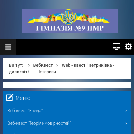
Ви тут:
ВебКвест
Web - квест "Петриківка -
дивосвіт"
Історики
Меню
Веб-квест "Енеїда"
Веб-квест "Теорія ймовірностей"