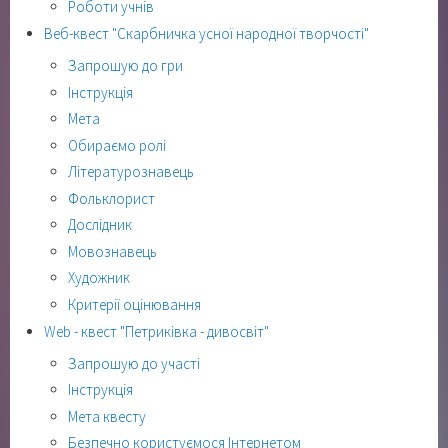
Роботи учнів
Веб-квест "Скарбничка усної народної творчості"
Запрошую до гри
Інструкція
Мета
Обираємо ролі
Літературознавець
Фольклорист
Дослідник
Мовознавець
Художник
Критерії оцінювання
Web - квест "Петриківка - дивосвіт"
Запрошую до участі
Інструкція
Мета квесту
Безпечно користуємося Інтернетом