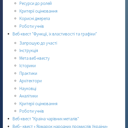
Ресурси до ролей
Критерії оцінювання
Корисні джерела
Роботи учнів
Веб-квест "Функції, їх властивості та графіки"
Запрошую до участі
Інструкція
Мета веб-квесту
Історики
Практики
Архітектори
Науковці
Аналітики
Критерії оцінювання
Роботи учнів
Веб-квест "Країна чарівних металів"
Веб– квест « Ярмарок народних промислів України»