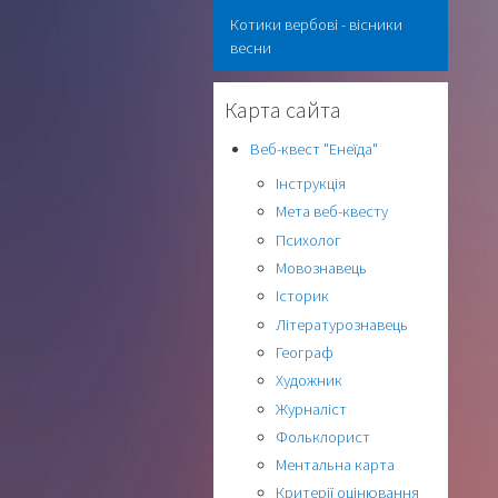
Котики вербові - вісники
весни
Карта сайта
Веб-квест "Енеїда"
Інструкція
Мета веб-квесту
Психолог
Мовознавець
Історик
Літературознавець
Географ
Художник
Журналіст
Фольклорист
Ментальна карта
Критерії оцінювання