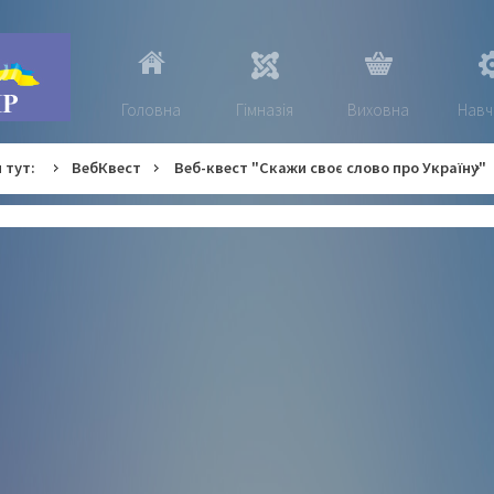
Головна
Гімназія
Виховна
Навч
 тут:
ВебКвест
Веб-квест "Скажи своє слово про Україну"