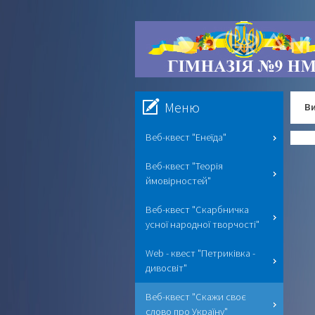
Меню
Ви
Веб-квест "Енеїда"
Веб-квест "Теорія
ймовірностей"
Веб-квест "Скарбничка
усної народної творчості"
Web - квест "Петриківка -
дивосвіт"
Веб-квест "Скажи своє
слово про Україну"