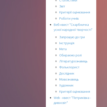
Статистики
Звіт
Критерії оцінювання
Роботи учнів
Веб-квест "Скарбничка
усної народної творчості"
Запрошую до гри
Інструкція
Мета
Обираємо ролі
Літературознавець
Фольклорист
Дослідник
Мовознавець
Художник
Критерії оцінювання
Web - квест "Петриківка -
дивосвіт"