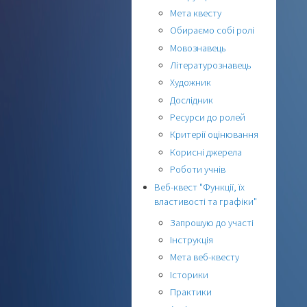
Мета квесту
Обираємо собі ролі
Мовознавець
Літературознавець
Художник
Дослідник
Ресурси до ролей
Критерії оцінювання
Корисні джерела
Роботи учнів
Веб-квест "Функції, їх
властивості та графіки"
Запрошую до участі
Інструкція
Мета веб-квесту
Історики
Практики