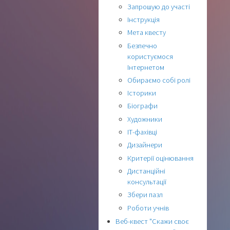
Запрошую до участі
Інструкція
Мета квесту
Безпечно
користуємося
Інтернетом
Обираємо собі ролі
Історики
Біографи
Художники
ІТ-фахівці
Дизайнери
Критерії оцінювання
Дистанційні
консультації
Збери пазл
Роботи учнів
Веб-квест "Скажи своє