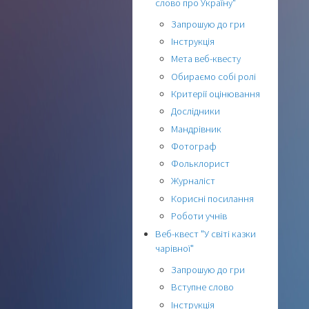
слово про Україну"
Запрошую до гри
Інструкція
Мета веб-квесту
Обираємо собі ролі
Критерії оцінювання
Дослідники
Мандрівник
Фотограф
Фольклорист
Журналіст
Корисні посилання
Роботи учнів
Веб-квест "У світі казки
чарівної"
Запрошую до гри
Вступне слово
Інструкція