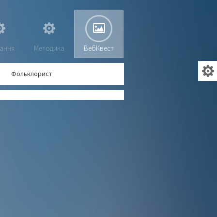
ання
Методика
ВебКвест
Фольклорист