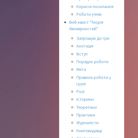
Корисні посилання
Роботи учнів
Веб-квест "Теорія
ймовірностей"
Запрошую до гри
Анотація
Вступ
Порядок роботи
Мета
Правила роботи у
групі
Ролі
Історики
Теоретики
Практики
Журналісти
Книговидавці