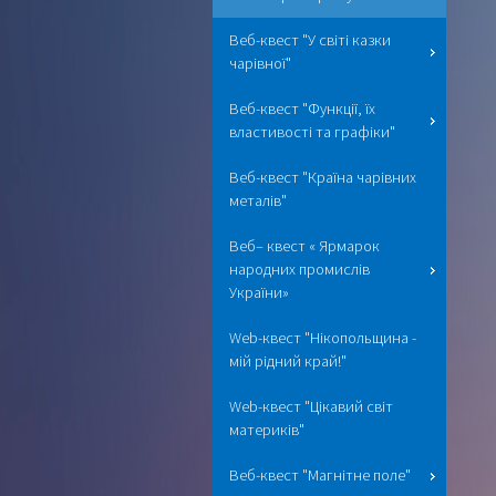
Веб-квест "У світі казки
чарівної"
Веб-квест "Функції, їх
властивості та графіки"
Веб-квест "Країна чарівних
металів"
Веб– квест « Ярмарок
народних промислів
України»
Web-квест "Нікопольщина -
мій рідний край!"
Web-квест "Цікавий світ
материків"
Веб-квест "Магнітне поле"