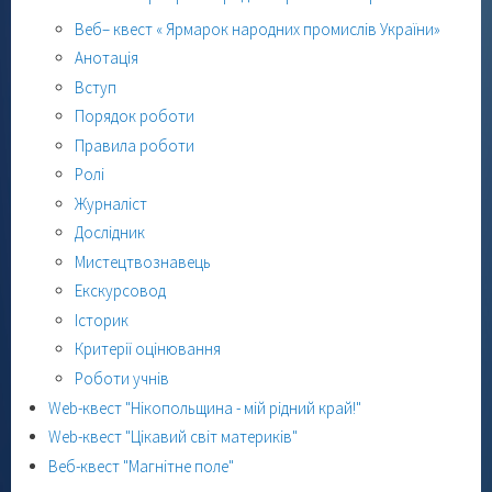
Веб– квест « Ярмарок народних промислів України»
Анотація
Вступ
Порядок роботи
Правила роботи
Ролі
Журналіст
Дослідник
Мистецтвознавець
Екскурсовод
Історик
Критерії оцінювання
Роботи учнів
Web-квест "Нікопольщина - мій рідний край!"
Web-квест "Цікавий світ материків"
Веб-квест "Магнітне поле"