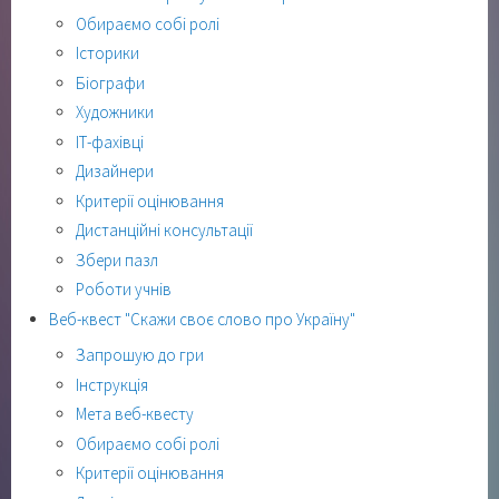
Обираємо собі ролі
Історики
Біографи
Художники
ІТ-фахівці
Дизайнери
Критерії оцінювання
Дистанційні консультації
Збери пазл
Роботи учнів
Веб-квест "Скажи своє слово про Україну"
Запрошую до гри
Інструкція
Мета веб-квесту
Обираємо собі ролі
Критерії оцінювання