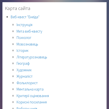
Карта сайта
Веб-квест "Енеїда"
Інструкція
Мета веб-квесту
Психолог
Мовознавець
Історик
Літературознавець
Географ
Художник
Журналіст
Фольклорист
Ментальна карта
Критерії оцінювання
Корисні посилання
Роботи учнів