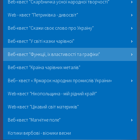
Веб-квест "Скарбничка усної народної творчості"
Web - квест "Петриківка - дивосвіт"
Веб-квест "Скажи своє слово про Україну"
Веб-квест "У світі казки чарівної"
Веб-квест "Функції, їх властивості та графіки"
Веб-квест "Країна чарівних металів"
Веб– квест « Ярмарок народних промислів України»
Web-квест "Нікопольщина - мій рідний край!"
Web-квест "Цікавий світ материків"
Веб-квест "Магнітне поле"
Котики вербові - вісники весни