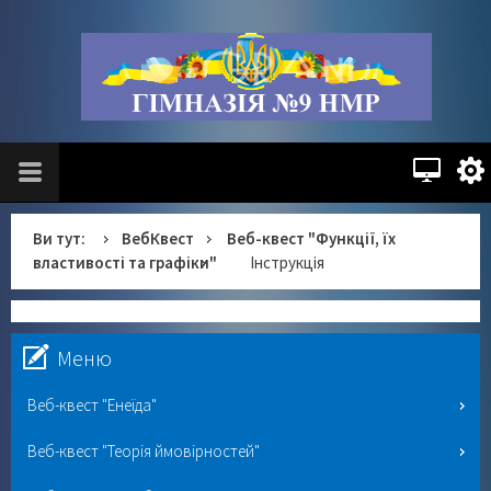
Ви тут:
ВебКвест
Веб-квест "Функції, їх
властивості та графіки"
Інструкція
Меню
Веб-квест "Енеїда"
Веб-квест "Теорія ймовірностей"