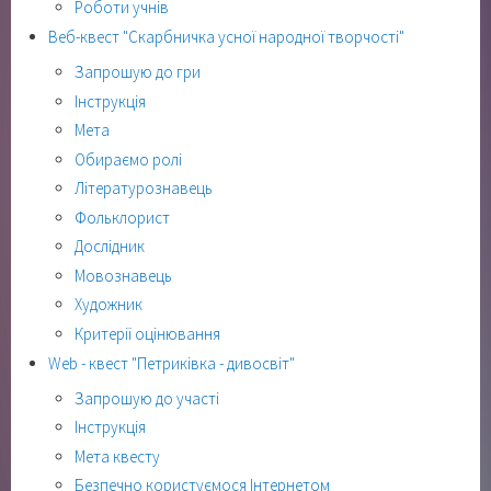
Роботи учнів
Веб-квест "Скарбничка усної народної творчості"
Запрошую до гри
Інструкція
Мета
Обираємо ролі
Літературознавець
Фольклорист
Дослідник
Мовознавець
Художник
Критерії оцінювання
Web - квест "Петриківка - дивосвіт"
Запрошую до участі
Інструкція
Мета квесту
Безпечно користуємося Інтернетом