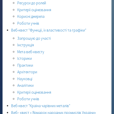
Ресурси до ролей
Критерії оцінювання
Корисні джерела
Роботи учнів
Веб-квест "Функції, їх властивості та графіки"
Запрошую до участі
Інструкція
Мета веб-квесту
Історики
Практики
Архітектори
Науковці
Аналітики
Критерії оцінювання
Роботи учнів
Веб-квест "Країна чарівних металів"
Веб– квест « Ярмарок народних промислів України»