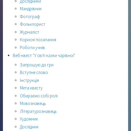
Дослідники
Мандрівник
Фотограф
Фольклорист
Журналіст
Корисні посилання
Роботи учнів
Веб-квест "У світі казки чарівної"
Запрошую до гри
Вступне слово
Інструкція
Мета квесту
Обираємо собі ролі
Мовознавець
Літературознавець
Художник
Дослідник