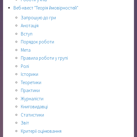
Веб-квест "Теорія ймовірностей"
Запрошую до гри
Анотація
Вступ
Порядок роботи
Мета
Правила роботи у групі
Ролі
Історики
Теоретики
Практики
Журналісти
Книговидавці
Статистики
Звіт
Критерії оцінювання