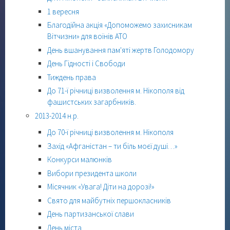
1 вересня
Благодійна акція «Допоможемо захисникам
Вітчизни» для воїнів АТО
День вшанування пам'яті жертв Голодомору
День Гідності і Свободи
Тиждень права
До 71-ї річниці визволення м. Нікополя від
фашистських загарбників.
2013-2014 н.р.
До 70-ї річниці визволення м. Нікополя
Захід «Афганістан – ти біль моєї душі…»
Конкурси малюнків
Вибори президента школи
Місячник «Увага! Діти на дорозі!»
Свято для майбутніх першокласників
День партизанської слави
День міста