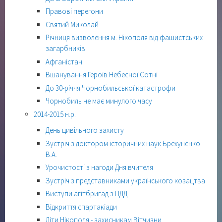
Правові перегони
Святий Миколай
Річниця визволення м. Нікополя від фашистських
загарбників
Афганістан
Вшанування Героїв Небесної Сотні
До 30-річчя Чорнобильської катастрофи
Чорнобиль не має минулого часу
2014-2015 н.р.
День цивільного захисту
Зустріч з доктором історичних наук Брехуненко
В.А.
Урочистості з нагоди Дня вчителя
Зустріч з представниками українського козацтва
Виступи агітбригад з ПДД
Відкриття спартакіади
Діти Нікополя - захисникам Вітчизни