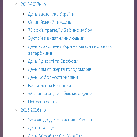
2016-2017н. р.
День захисника України
Олімпійський тиждень
75 років трагедії у Бабиному Яру
Зустріч з видатними людьми
День визволення України від фашистських
загарбників
День Гідності та Свободи
День пам’яті жертв голодоморів
День Соборності України
Визволення Нікополя
«Афганістан, ти – біль моєї душі»
Небесна сотня
2015-2016 н.р.
Заходи до Дня захисника України
День інваліда
День Збройних Сил України