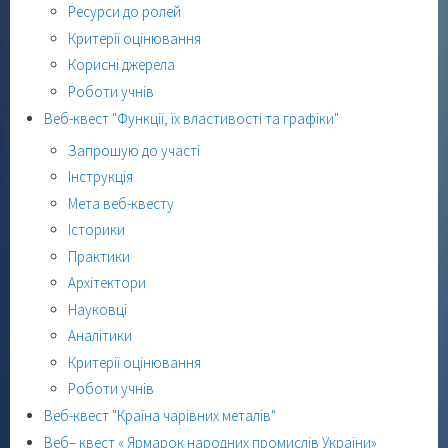
Ресурси до ролей
Критерії оцінювання
Корисні джерела
Роботи учнів
Веб-квест "Функції, їх властивості та графіки"
Запрошую до участі
Інструкція
Мета веб-квесту
Історики
Практики
Архітектори
Науковці
Аналітики
Критерії оцінювання
Роботи учнів
Веб-квест "Країна чарівних металів"
Веб– квест « Ярмарок народних промислів України»