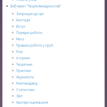
Веб-квест "Теорія ймовірностей"
Запрошую до гри
Анотація
Вступ
Порядок роботи
Мета
Правила роботи у групі
Ролі
Історики
Теоретики
Практики
Журналісти
Книговидавці
Статистики
Звіт
Критерії оцінювання