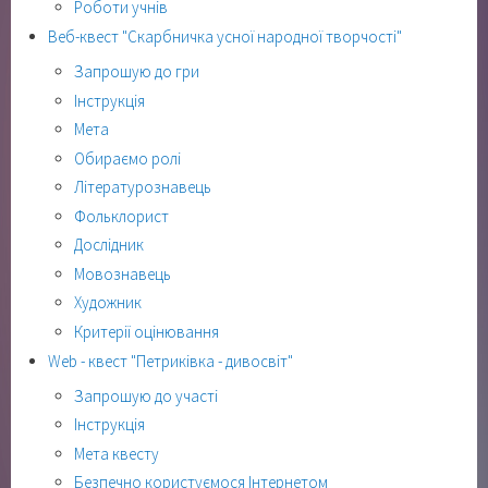
Роботи учнів
Веб-квест "Скарбничка усної народної творчості"
Запрошую до гри
Інструкція
Мета
Обираємо ролі
Літературознавець
Фольклорист
Дослідник
Мовознавець
Художник
Критерії оцінювання
Web - квест "Петриківка - дивосвіт"
Запрошую до участі
Інструкція
Мета квесту
Безпечно користуємося Інтернетом