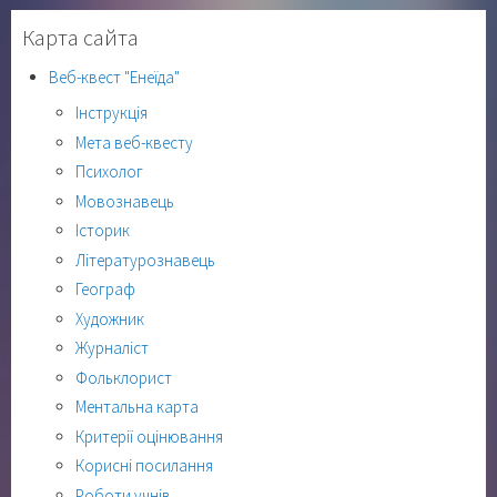
Карта сайта
Веб-квест "Енеїда"
Інструкція
Мета веб-квесту
Психолог
Мовознавець
Історик
Літературознавець
Географ
Художник
Журналіст
Фольклорист
Ментальна карта
Критерії оцінювання
Корисні посилання
Роботи учнів