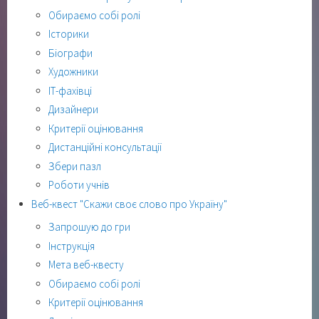
Обираємо собі ролі
Історики
Біографи
Художники
ІТ-фахівці
Дизайнери
Критерії оцінювання
Дистанційні консультації
Збери пазл
Роботи учнів
Веб-квест "Скажи своє слово про Україну"
Запрошую до гри
Інструкція
Мета веб-квесту
Обираємо собі ролі
Критерії оцінювання