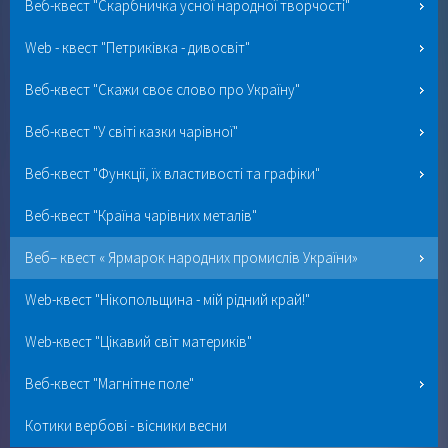
Веб-квест "Скарбничка усної народної творчості"
Web - квест "Петриківка - дивосвіт"
Веб-квест "Скажи своє слово про Україну"
Веб-квест "У світі казки чарівної"
Веб-квест "Функції, їх властивості та графіки"
Веб-квест "Країна чарівних металів"
Веб– квест « Ярмарок народних промислів України»
Web-квест "Нікопольщина - мій рідний край!"
Web-квест "Цікавий світ материків"
Веб-квест "Магнітне поле"
Котики вербові - вісники весни