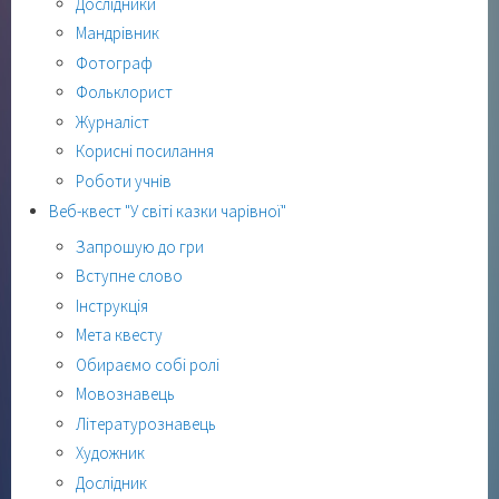
Дослідники
Мандрівник
Фотограф
Фольклорист
Журналіст
Корисні посилання
Роботи учнів
Веб-квест "У світі казки чарівної"
Запрошую до гри
Вступне слово
Інструкція
Мета квесту
Обираємо собі ролі
Мовознавець
Літературознавець
Художник
Дослідник