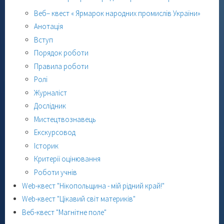
Веб– квест « Ярмарок народних промислів України»
Анотація
Вступ
Порядок роботи
Правила роботи
Ролі
Журналіст
Дослідник
Мистецтвознавець
Екскурсовод
Історик
Критерії оцінювання
Роботи учнів
Web-квест "Нікопольщина - мій рідний край!"
Web-квест "Цікавий світ материків"
Веб-квест "Магнітне поле"