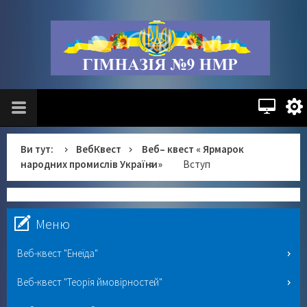
Ви тут:
ВебКвест
Веб– квест « Ярмарок
народних промислів України»
Вступ
Меню
Веб-квест "Енеїда"
Веб-квест "Теорія ймовірностей"