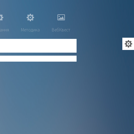
ання
Методика
ВебКвест