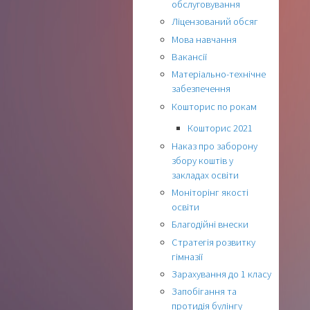
обслуговування
Ліцензований обсяг
Мова навчання
Вакансії
Матеріально-технічне
забезпечення
Кошторис по рокам
Кошторис 2021
Наказ про заборону
збору коштів у
закладах освіти
Моніторінг якості
освіти
Благодійні внески
Стратегія розвитку
гімназії
Зарахування до 1 класу
Запобігання та
протидія булінгу