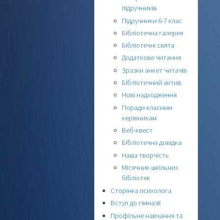
підручників
Підручники 6-7 клас
Бібліотечна галерея
Бібліотечні свята
Додаткове читання
Зразки анкет читачів
Бібліотечний актив
Нові надходження
Поради класним
керівникам
Веб-квест
Бібліотечна довідка
Наша творчість
Місячник шкільних
бібліотек
Сторінка психолога
Вступ до гімназії
Профільне навчання та