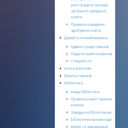
реєстрація в заклади
загальної середньої
освіти
Правила поведінки
здобувача освіти
Давайте познайомимось
Адміністрація гімназії
Педагогічний колектив
Спеціалісти
Блоги вчителів
Візитка гімназії
Бібліотека
Наша бібліотека
Правила користування
книгою
Завідуюча бібліотекою
Бібліотечні презентації
Вибір та замовлення