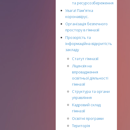
та ресурсозбереження
Увага! Пам'ятка
коронавірус.
Організація безпечного
простору в гімназії
Прозорість та
інформаційна відкритість
закладу
Статут гімназії
Ліцензія на
впровадження
освітньої діяльності
гімназії
Структура та органи
управління
Кадровий склад
гімназії
Освітні програми
Територія