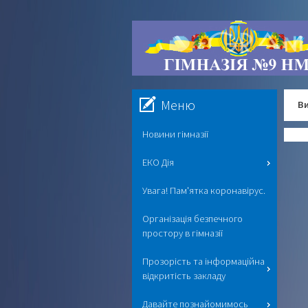
Меню
Ви
Новини гімназії
ЕКО Дія
Увага! Пам'ятка коронавірус.
Організація безпечного
простору в гімназії
Прозорість та інформаційна
відкритість закладу
Давайте познайомимось