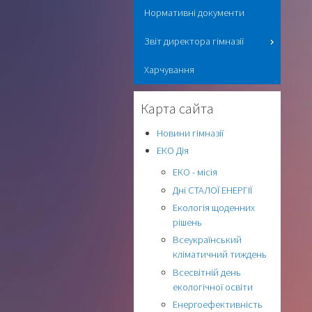
Нормативні документи
Звіт директора гімназії
Харчування
Карта сайта
Новини гімназії
ЕКО Дія
ЕКО - місія
Дні СТАЛОЇ ЕНЕРГІЇ
Екологія щоденних
рішень
Всеукраїнський
кліматичний тиждень
Всесвітній день
екологічної освіти
Енергоефективність