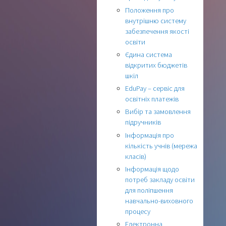
Положення про
внутрішню систему
забезпечення якості
освіти
Єдина система
відкритих бюджетів
шкіл
EduPay – сервіс для
освітніх платежів
Вибір та замовлення
підручників
Інформація про
кількість учнів (мережа
класів)
Інформація щодо
потреб закладу освіти
для поліпшення
навчально-виховного
процесу
Електронна