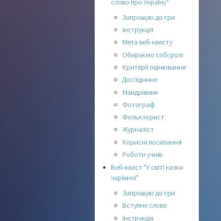
слово про Україну"
Запрошую до гри
Інструкція
Мета веб-квесту
Обираємо собі ролі
Критерії оцінювання
Дослідники
Мандрівник
Фотограф
Фольклорист
Журналіст
Корисні посилання
Роботи учнів
Веб-квест "У світі казки
чарівної"
Запрошую до гри
Вступне слово
Інструкція