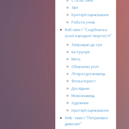
Статистики
Звіт
Критерії оцінювання
Роботи учнів
Веб-квест "Скарбничка
усної народної творчості"
Запрошую до гри
Інструкція
Мета
Обираємо ролі
Літературознавець
Фольклорист
Дослідник
Мовознавець
Художник
Критерії оцінювання
Web - квест "Петриківка -
дивосвіт"