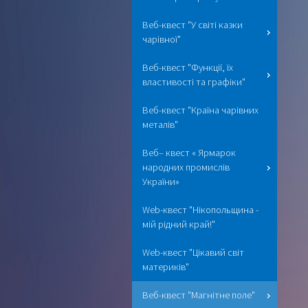
Веб-квест "У світі казки
чарівної"
Веб-квест "Функції, їх
властивості та графіки"
Веб-квест "Країна чарівних
металів"
Веб– квест « Ярмарок
народних промислів
України»
Web-квест "Нікопольщина -
мій рідний край!"
Web-квест "Цікавий світ
материків"
Веб-квест "Магнітне поле"