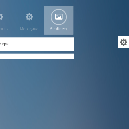
ання
Методика
ВебКвест
 гри