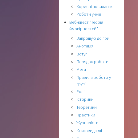
Корисні посилання
Роботи учнів
Веб-квест "Теорія
ймовірностей"
Запрошую до гри
Анотація
Вступ
Порядок роботи
Мета
Правила роботи у
групі
Ролі
Історики
Теоретики
Практики
Журналісти
Книговидавці