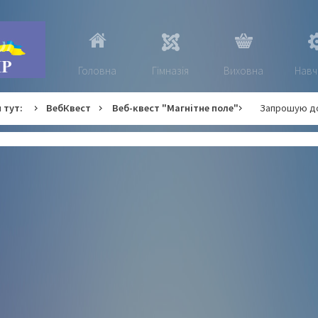
Головна
Гімназія
Виховна
Навч
 тут:
ВебКвест
Веб-квест "Магнітне поле"
Запрошую до