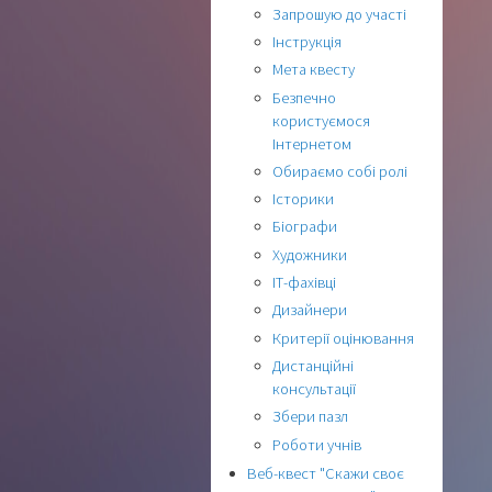
Запрошую до участі
Інструкція
Мета квесту
Безпечно
користуємося
Інтернетом
Обираємо собі ролі
Історики
Біографи
Художники
ІТ-фахівці
Дизайнери
Критерії оцінювання
Дистанційні
консультації
Збери пазл
Роботи учнів
Веб-квест "Скажи своє