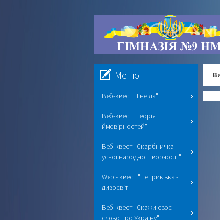
Меню
Ви
Веб-квест "Енеїда"
Веб-квест "Теорія
ймовірностей"
Веб-квест "Скарбничка
усної народної творчості"
Web - квест "Петриківка -
дивосвіт"
Веб-квест "Скажи своє
слово про Україну"