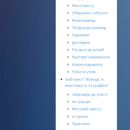
Мета квесту
Обираємо собі ролі
Мовознавець
Літературознавець
Художник
Дослідник
Ресурси до ролей
Критерії оцінювання
Корисні джерела
Роботи учнів
Веб-квест "Функції, їх
властивості та графіки"
Запрошую до участі
Інструкція
Мета веб-квесту
Історики
Практики