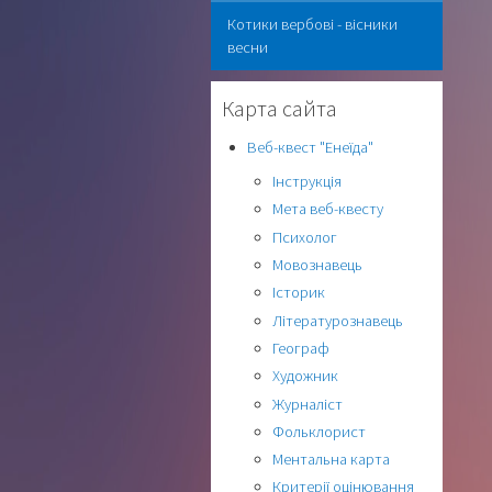
Котики вербові - вісники
весни
Карта сайта
Веб-квест "Енеїда"
Інструкція
Мета веб-квесту
Психолог
Мовознавець
Історик
Літературознавець
Географ
Художник
Журналіст
Фольклорист
Ментальна карта
Критерії оцінювання