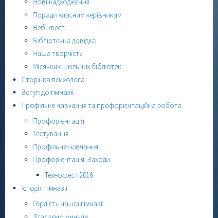
Нові надходження
Поради класним керівникам
Веб-квест
Бібліотечна довідка
Наша творчість
Місячник шкільних бібліотек
Сторінка психолога
Вступ до гімназії
Профільне навчання та профорієнтаційна робота
Профорієнтація
Тестування
Профільне навчання
Профорієнтація. Заходи.
Технофест 2016
Історія гімназії
Гордість нашої гімназії
Згадаємо минуле