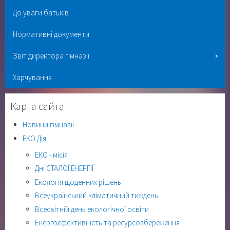
До уваги батьків
Нормативні документи
Звіт директора гімназії
Харчування
Карта сайта
Новини гімназії
ЕКО Дія
ЕКО - місія
Дні СТАЛОЇ ЕНЕРГІЇ
Екологія щоденних рішень
Всеукраїнський кліматичний тиждень
Всесвітній день екологічної освіти
Енергоефективність та ресурсозбереження