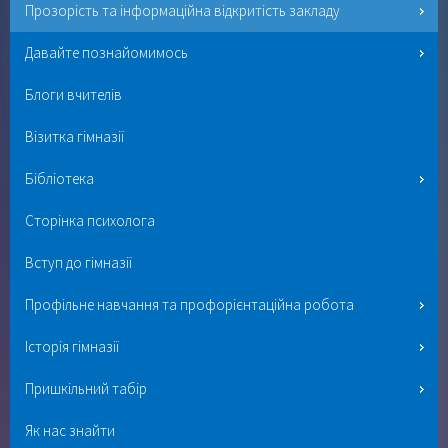
Прозорість та інформаційна відкритість закладу
Давайте познайомимось
Блоги вчителів
Візитка гімназії
Бібліотека
Сторінка психолога
Вступ до гімназії
Профільне навчання та профорієнтаційна робота
Історія гімназії
Пришкільний табір
Як нас знайти