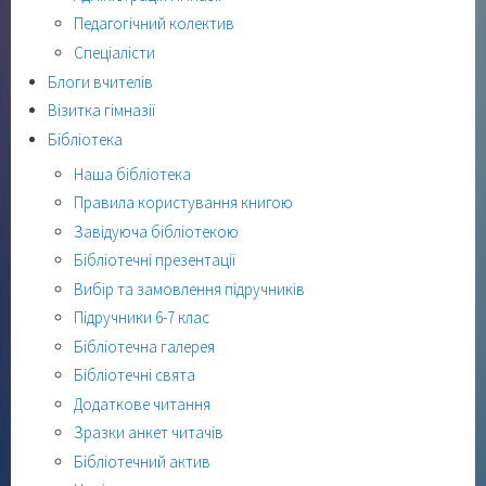
Педагогічний колектив
Спеціалісти
Блоги вчителів
Візитка гімназії
Бібліотека
Наша бібліотека
Правила користування книгою
Завідуюча бібліотекою
Бібліотечні презентації
Вибір та замовлення підручників
Підручники 6-7 клас
Бібліотечна галерея
Бібліотечні свята
Додаткове читання
Зразки анкет читачів
Бібліотечний актив