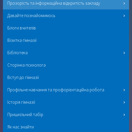
Прозорість та інформаційна відкритість закладу
Давайте познайомимось
Блоги вчителів
Візитка гімназії
Бібліотека
Сторінка психолога
Вступ до гімназії
Профільне навчання та профорієнтаційна робота
Історія гімназії
Пришкільний табір
Як нас знайти