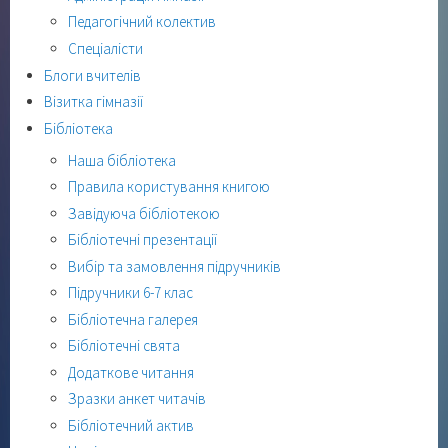
Педагогічний колектив
Спеціалісти
Блоги вчителів
Візитка гімназії
Бібліотека
Наша бібліотека
Правила користування книгою
Завідуюча бібліотекою
Бібліотечні презентації
Вибір та замовлення підручників
Підручники 6-7 клас
Бібліотечна галерея
Бібліотечні свята
Додаткове читання
Зразки анкет читачів
Бібліотечний актив