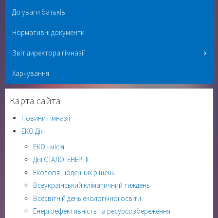
До уваги батьків
Нормативні документи
Звіт директора гімназії
Харчування
Карта сайта
Новини гімназії
ЕКО Дія
ЕКО - місія
Дні СТАЛОЇ ЕНЕРГІЇ
Екологія щоденних рішень
Всеукраїнський кліматичний тиждень
Всесвітній день екологічної освіти
Енергоефективність та ресурсозбереження