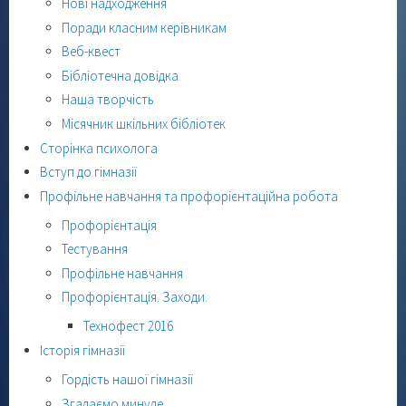
Нові надходження
Поради класним керівникам
Веб-квест
Бібліотечна довідка
Наша творчість
Місячник шкільних бібліотек
Сторінка психолога
Вступ до гімназії
Профільне навчання та профорієнтаційна робота
Профорієнтація
Тестування
Профільне навчання
Профорієнтація. Заходи.
Технофест 2016
Історія гімназії
Гордість нашої гімназії
Згадаємо минуле