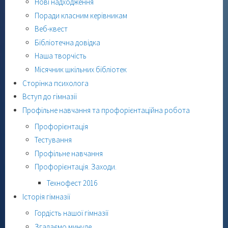
Нові надходження
Поради класним керівникам
Веб-квест
Бібліотечна довідка
Наша творчість
Місячник шкільних бібліотек
Сторінка психолога
Вступ до гімназії
Профільне навчання та профорієнтаційна робота
Профорієнтація
Тестування
Профільне навчання
Профорієнтація. Заходи.
Технофест 2016
Історія гімназії
Гордість нашої гімназії
Згадаємо минуле