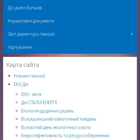
До уваги батьків
Нормативні документи
Звіт директора гімназії
Харчування
Карта сайта
Новини гімназії
ЕКО Дія
ЕКО - місія
Дні СТАЛОЇ ЕНЕРГІЇ
Екологія щоденних рішень
Всеукраїнський кліматичний тиждень
Всесвітній день екологічної освіти
Енергоефективність та ресурсозбереження