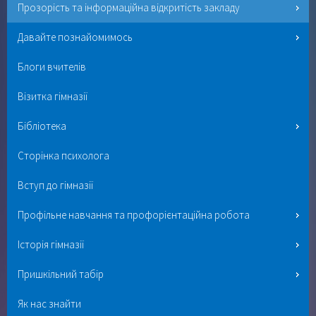
Прозорість та інформаційна відкритість закладу
Давайте познайомимось
Блоги вчителів
Візитка гімназії
Бібліотека
Сторінка психолога
Вступ до гімназії
Профільне навчання та профорієнтаційна робота
Історія гімназії
Пришкільний табір
Як нас знайти