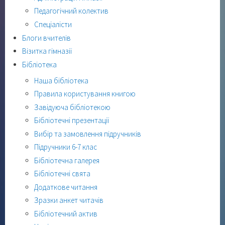
Педагогічний колектив
Спеціалісти
Блоги вчителів
Візитка гімназії
Бібліотека
Наша бібліотека
Правила користування книгою
Завідуюча бібліотекою
Бібліотечні презентації
Вибір та замовлення підручників
Підручники 6-7 клас
Бібліотечна галерея
Бібліотечні свята
Додаткове читання
Зразки анкет читачів
Бібліотечний актив