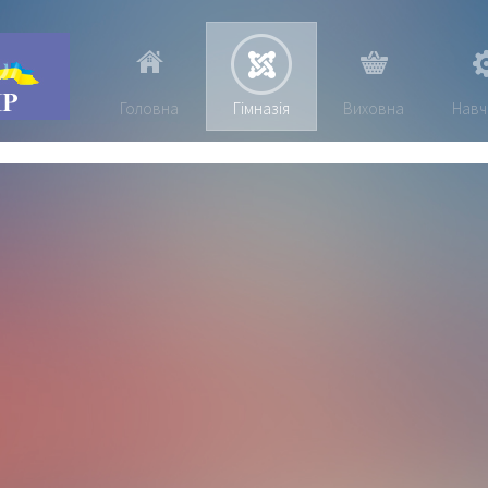
Головна
Гімназія
Виховна
Навч