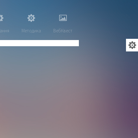
ання
Методика
ВебКвест