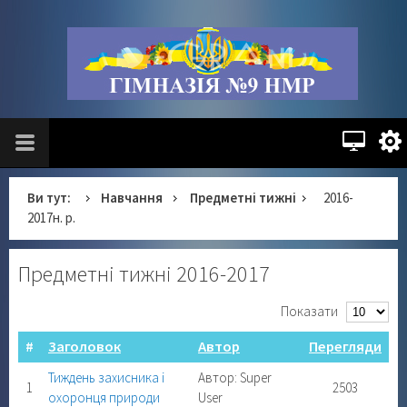
Ви тут:
Навчання
Предметні тижні
2016-
2017н. р.
Предметні тижні 2016-2017
Показати
#
Заголовок
Автор
Перегляди
Тиждень захисника і
Автор: Super
1
2503
охоронця природи
User