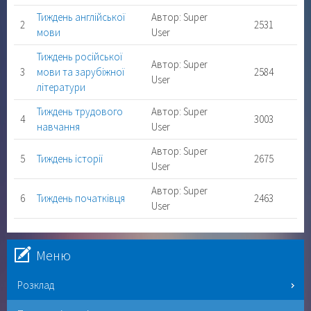
Тиждень англійської
Автор: Super
2
2531
мови
User
Тиждень російської
Автор: Super
3
мови та зарубіжної
2584
User
літератури
Тиждень трудового
Автор: Super
4
3003
навчання
User
Автор: Super
5
Тиждень історії
2675
User
Автор: Super
6
Тиждень початківця
2463
User
Меню
Розклад