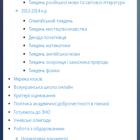
Тиждень російської мови та світової літератури
2013-2014 н.р.
Олімпійський тиждень
Тиждень мистецтвознавства
Декада початківця
Тиждень математики
Тиждень англійської мови
Тиждень охоронця і захисника природи.
Тиждень фізики
Мережа класів
Всеукраїнська школа онлайн
Критерії оцінювання
Політика академічної доброчестності в гімназії
Готуємось до ЗНО
Учнівські олімпади
Робота з обдарованими
Нормативні документи