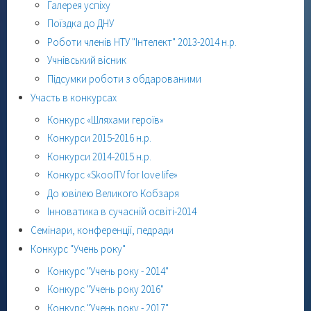
Галерея успіху
Поїздка до ДНУ
Роботи членів НТУ "Інтелект" 2013-2014 н.р.
Учнівський вісник
Підсумки роботи з обдарованими
Участь в конкурсах
Конкурс «Шляхами героїв»
Конкурси 2015-2016 н.р.
Конкурси 2014-2015 н.р.
Конкурс «SkoolTV for love life»
До ювілею Великого Кобзаря
Інноватика в сучасній освіті-2014
Семінари, конференції, педради
Конкурс "Учень року"
Конкурс "Учень року - 2014"
Конкурс "Учень року 2016"
Конкурс "Учень року - 2017"