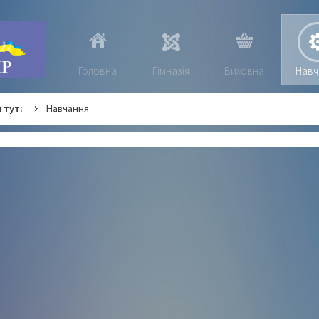
Головна
Гімназія
Виховна
Навч
 тут:
Навчання