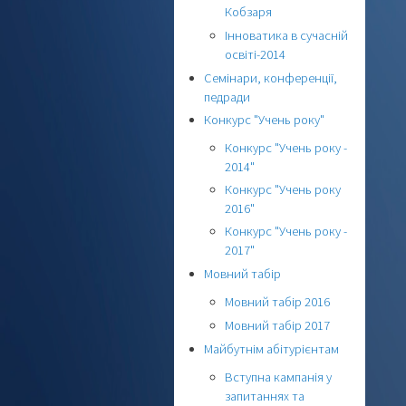
Кобзаря
Інноватика в сучасній
освіті-2014
Семінари, конференції,
педради
Конкурс "Учень року"
Конкурс "Учень року -
2014"
Конкурс "Учень року
2016"
Конкурс "Учень року -
2017"
Мовний табір
Мовний табір 2016
Мовний табір 2017
Майбутнім абітурієнтам
Вступна кампанія у
запитаннях та