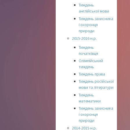
Тиждень
англійської мови
Тиждень захисника
і охоронця
природи
2015-2016 н.р.
Тиждень
початківця
Олімпійський
тиждень
Тиждень права
Тиждень російської
мови та літератури
Тиждень
математики
Тиждень захисника
і охоронця
природи
2014-2015 н.р.