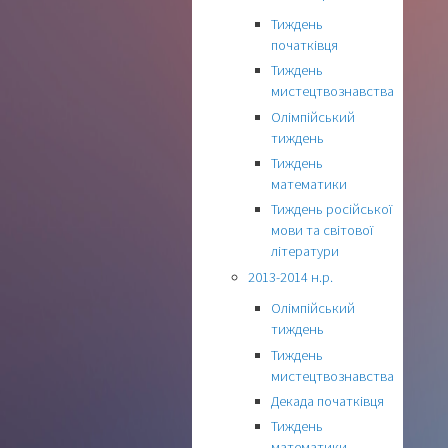
Тиждень
початківця
Тиждень
мистецтвознавства
Олімпійський
тиждень
Тиждень
математики
Тиждень російської
мови та світової
літератури
2013-2014 н.р.
Олімпійський
тиждень
Тиждень
мистецтвознавства
Декада початківця
Тиждень
математики