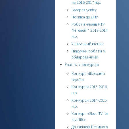
на 2016-2017 н.р.
Галерея успіху
Поїздка до ДНУ
Роботи членів НТУ
"Інтелект" 2013-2014
н.р.
Учнівський вісник
Підсумки роботи з
обдарованими
Участь в конкурсах
Конкурс «Шляхами
героїв»
Конкурси 2015-2016
н.р.
Конкурси 2014-2015
н.р.
Конкурс «SkoolTV for
love life»
До ювілею Великого