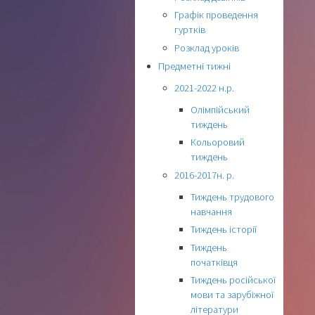
Графік проведення
гуртків
Розклад уроків
Предметні тижні
2021-2022 н.р.
Олімпійський
тиждень
Кольоровий
тиждень
2016-2017н. р.
Тиждень трудового
навчання
Тиждень історії
Тиждень
початківця
Тиждень російської
мови та зарубіжної
літератури