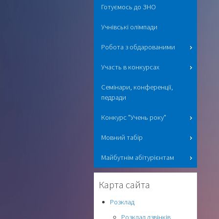
Готуємось до ЗНО
Учнівські олімпади
Робота з обдарованими
Участь в конкурсах
Семінари, конференції,
педради
Конкурс "Учень року"
Мовний табір
Майбутнім абітурієнтам
Карта сайта
Розклад
Розклад дзвінків