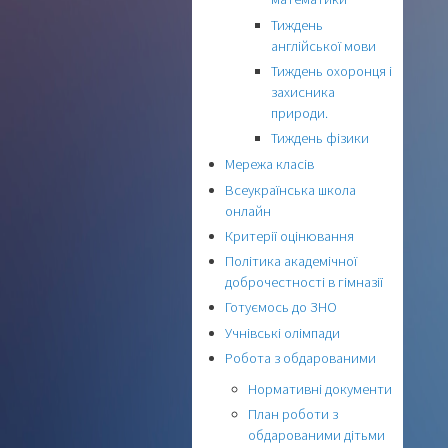
Тиждень
англійської мови
Тиждень охоронця і
захисника
природи.
Тиждень фізики
Мережа класів
Всеукраїнська школа
онлайн
Критерії оцінювання
Політика академічної
доброчестності в гімназії
Готуємось до ЗНО
Учнівські олімпади
Робота з обдарованими
Нормативні документи
План роботи з
обдарованими дітьми