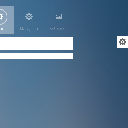
ання
Методика
ВебКвест