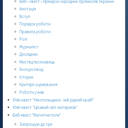
Веб– квест « Ярмарок народних промислів України»
Анотація
Вступ
Порядок роботи
Правила роботи
Ролі
Журналіст
Дослідник
Мистецтвознавець
Екскурсовод
Історик
Критерії оцінювання
Роботи учнів
Web-квест "Нікопольщина - мій рідний край!"
Web-квест "Цікавий світ материків"
Веб-квест "Магнітне поле"
Запрошую до гри