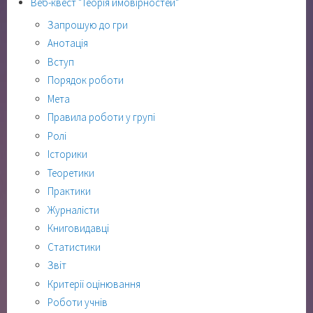
Веб-квест "Теорія ймовірностей"
Запрошую до гри
Анотація
Вступ
Порядок роботи
Мета
Правила роботи у групі
Ролі
Історики
Теоретики
Практики
Журналісти
Книговидавці
Статистики
Звіт
Критерії оцінювання
Роботи учнів