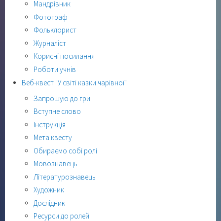
Мандрівник
Фотограф
Фольклорист
Журналіст
Корисні посилання
Роботи учнів
Веб-квест "У світі казки чарівної"
Запрошую до гри
Вступне слово
Інструкція
Мета квесту
Обираємо собі ролі
Мовознавець
Літературознавець
Художник
Дослідник
Ресурси до ролей