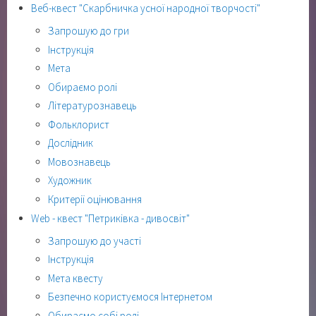
Веб-квест "Скарбничка усної народної творчості"
Запрошую до гри
Інструкція
Мета
Обираємо ролі
Літературознавець
Фольклорист
Дослідник
Мовознавець
Художник
Критерії оцінювання
Web - квест "Петриківка - дивосвіт"
Запрошую до участі
Інструкція
Мета квесту
Безпечно користуємося Інтернетом
Обираємо собі ролі