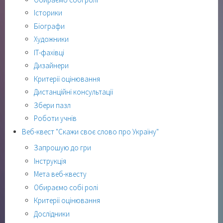
Історики
Біографи
Художники
ІТ-фахівці
Дизайнери
Критерії оцінювання
Дистанційні консультації
Збери пазл
Роботи учнів
Веб-квест "Скажи своє слово про Україну"
Запрошую до гри
Інструкція
Мета веб-квесту
Обираємо собі ролі
Критерії оцінювання
Дослідники