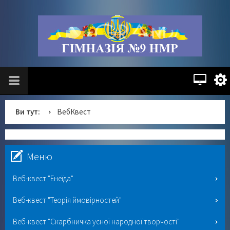
Ви тут:
ВебКвест
Меню
Веб-квест "Енеїда"
Веб-квест "Теорія ймовірностей"
Веб-квест "Скарбничка усної народної творчості"