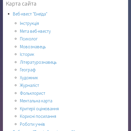
Карта сайта
Веб-квест "Енеїда"
Інструкція
Мета веб-квесту
Психолог
Мовознавець
Історик
Літературознавець
Географ
Художник
Журналіст
Фольклорист
Ментальна карта
Критерії оцінювання
Корисні посилання
Роботи учнів