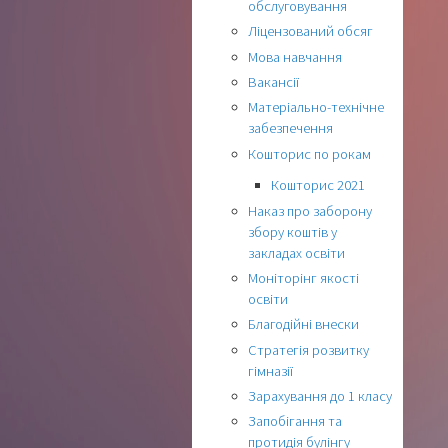
обслуговування
Ліцензований обсяг
Мова навчання
Вакансії
Матеріально-технічне
забезпечення
Кошторис по рокам
Кошторис 2021
Наказ про заборону
збору коштів у
закладах освіти
Моніторінг якості
освіти
Благодійні внески
Стратегія розвитку
гімназії
Зарахування до 1 класу
Запобігання та
протидія булінгу