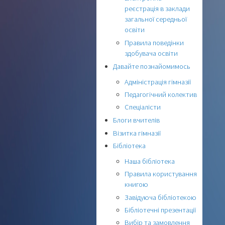
реєстрація в заклади
загальної середньої
освіти
Правила поведінки
здобувача освіти
Давайте познайомимось
Адміністрація гімназії
Педагогічний колектив
Спеціалісти
Блоги вчителів
Візитка гімназії
Бібліотека
Наша бібліотека
Правила користування
книгою
Завідуюча бібліотекою
Бібліотечні презентації
Вибір та замовлення