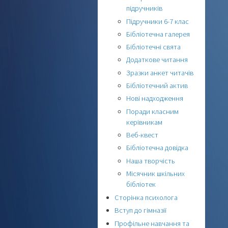
підручників
Підручники 6-7 клас
Бібліотечна галерея
Бібліотечні свята
Додаткове читання
Зразки анкет читачів
Бібліотечний актив
Нові надходження
Поради класним
керівникам
Веб-квест
Бібліотечна довідка
Наша творчість
Місячник шкільних
бібліотек
Сторінка психолога
Вступ до гімназії
Профільне навчання та