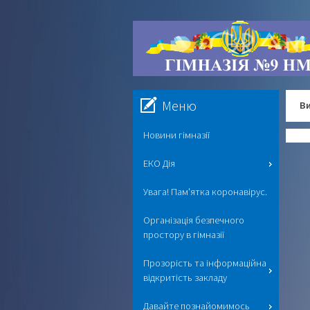
Меню
Ви
Новини гімназії
ЕКО Дія
Увага! Пам'ятка коронавірус.
Організація безпечного
простору в гімназії
Прозорість та інформаційна
відкритість закладу
Давайте познайомимось