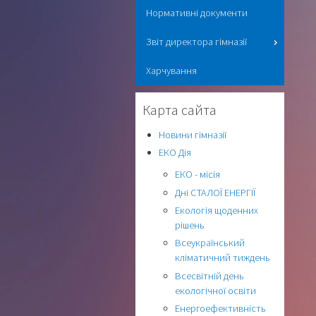
Нормативні документи
Звіт директора гімназії
Харчування
Карта сайта
Новини гімназії
ЕКО Дія
ЕКО - місія
Дні СТАЛОЇ ЕНЕРГІЇ
Екологія щоденних
рішень
Всеукраїнський
кліматичний тиждень
Всесвітній день
екологічної освіти
Енергоефективність