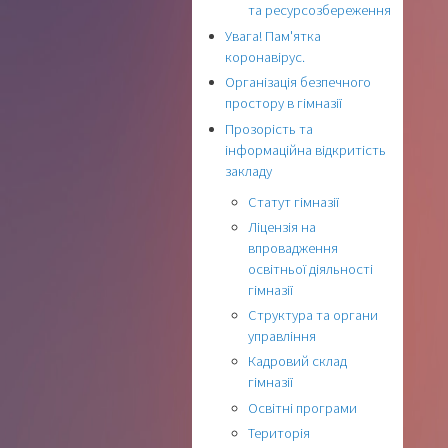
та ресурсозбереження
Увага! Пам'ятка
коронавірус.
Організація безпечного
простору в гімназії
Прозорість та
інформаційна відкритість
закладу
Статут гімназії
Ліцензія на
впровадження
освітньої діяльності
гімназії
Структура та органи
управління
Кадровий склад
гімназії
Освітні програми
Територія