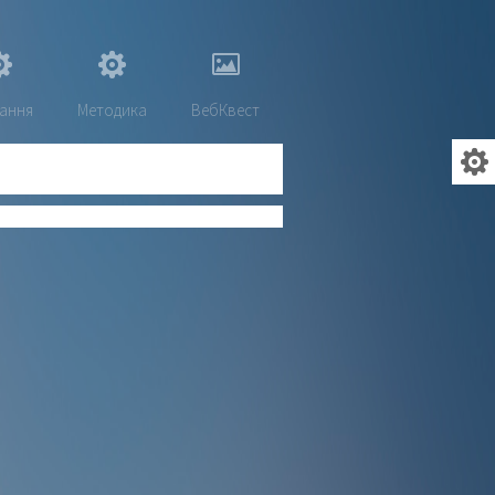
ання
Методика
ВебКвест