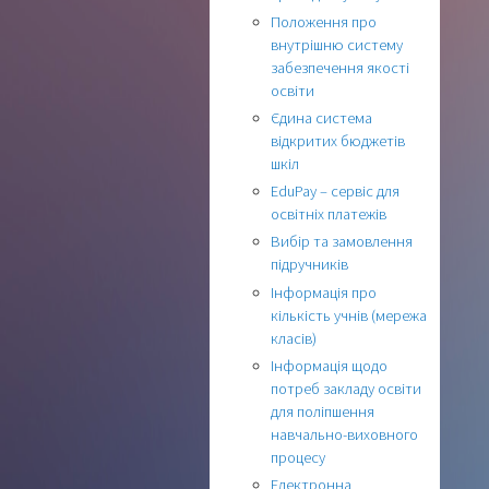
Положення про
внутрішню систему
забезпечення якості
освіти
Єдина система
відкритих бюджетів
шкіл
EduPay – сервіс для
освітніх платежів
Вибір та замовлення
підручників
Інформація про
кількість учнів (мережа
класів)
Інформація щодо
потреб закладу освіти
для поліпшення
навчально-виховного
процесу
Електронна