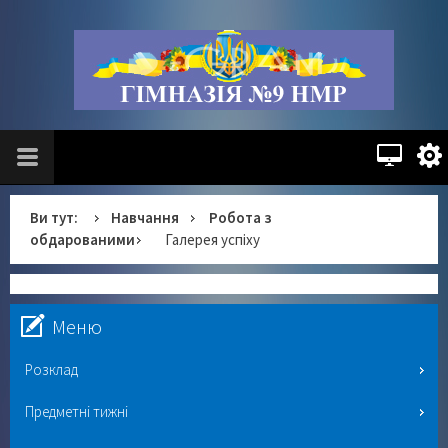
Ви тут:
Навчання
Робота з
обдарованими
Галерея успіху
Меню
Розклад
Предметні тижні