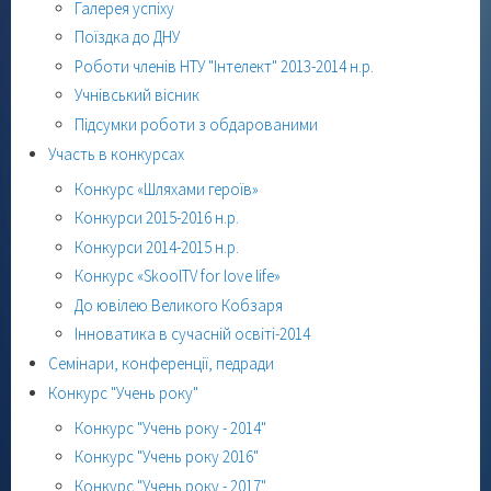
Галерея успіху
Поїздка до ДНУ
Роботи членів НТУ "Інтелект" 2013-2014 н.р.
Учнівський вісник
Підсумки роботи з обдарованими
Участь в конкурсах
Конкурс «Шляхами героїв»
Конкурси 2015-2016 н.р.
Конкурси 2014-2015 н.р.
Конкурс «SkoolTV for love life»
До ювілею Великого Кобзаря
Інноватика в сучасній освіті-2014
Семінари, конференції, педради
Конкурс "Учень року"
Конкурс "Учень року - 2014"
Конкурс "Учень року 2016"
Конкурс "Учень року - 2017"