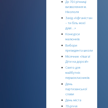
До 70-ї річниці
визволення м.
Нікополя
Захід «Афганістан
– ти біль моєї
душі…»
Конкурси
малюнків
Вибори
президента школи
Місячник «Увага!
Діти на дорозі!»
Свято для
майбутніх
першокласників
День
партизанської
слави
День міста
70-річчя