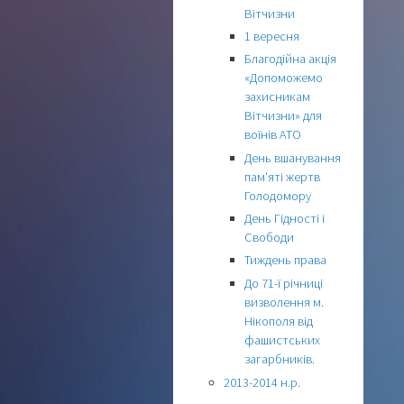
Вітчизни
1 вересня
Благодійна акція
«Допоможемо
захисникам
Вітчизни» для
воїнів АТО
День вшанування
пам'яті жертв
Голодомору
День Гідності і
Свободи
Тиждень права
До 71-ї річниці
визволення м.
Нікополя від
фашистських
загарбників.
2013-2014 н.р.