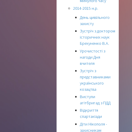
минулого часу
2014-2015 н.р.
День цивільного
захисту
Зустріч з доктором
історичних наук
Брехуненко В.А.
Урочистості з
нагоди Дня
вчителя
Зустріч з
представниками
українського
козацтва
Виступи
агітбригад з ПДД
Відкриття
спартакіади
Діти Нікополя -
захисникам