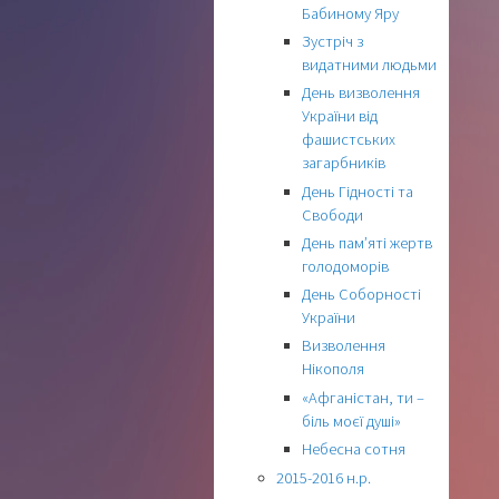
Бабиному Яру
Зустріч з
видатними людьми
День визволення
України від
фашистських
загарбників
День Гідності та
Свободи
День пам’яті жертв
голодоморів
День Соборності
України
Визволення
Нікополя
«Афганістан, ти –
біль моєї душі»
Небесна сотня
2015-2016 н.р.