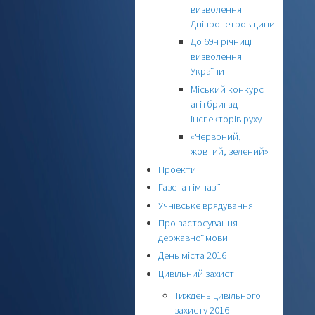
визволення
Дніпропетровщини
До 69-ї річниці
визволення
України
Міський конкурс
агітбригад
інспекторів руху
«Червоний,
жовтий, зелений»
Проекти
Газета гімназії
Учнівське врядування
Про застосування
державної мови
День міста 2016
Цивільний захист
Тиждень цивільного
захисту 2016