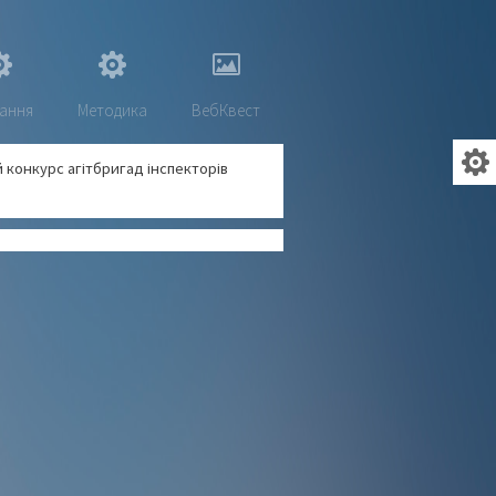
ання
Методика
ВебКвест
 конкурс агітбригад інспекторів