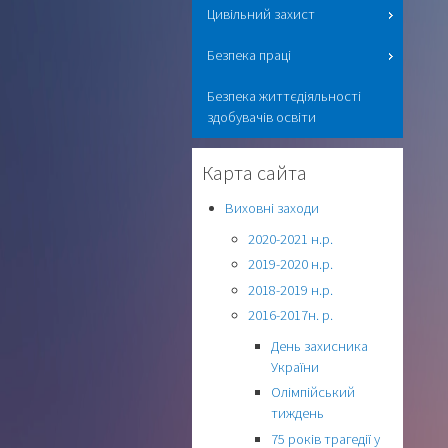
Цивільний захист
Безпека праці
Безпека життєдіяльності
здобувачів освіти
Карта сайта
Виховні заходи
2020-2021 н.р.
2019-2020 н.р.
2018-2019 н.р.
2016-2017н. р.
День захисника
України
Олімпійський
тиждень
75 років трагедії у