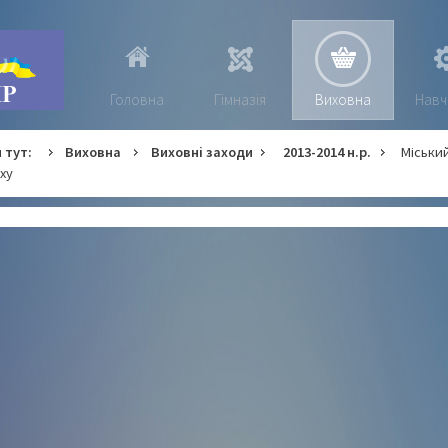
Головна
Гімназія
Виховна
Навч
 тут:
Виховна
Виховні заходи
2013-2014 н.р.
Міський
ху