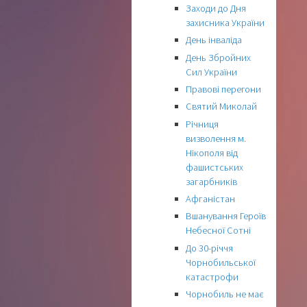
Заходи до Дня
захисника України
День інваліда
День Збройних
Сил України
Правові перегони
Святий Миколай
Річниця
визволення м.
Нікополя від
фашистських
загарбників
Афганістан
Вшанування Героїв
Небесної Сотні
До 30-річчя
Чорнобильської
катастрофи
Чорнобиль не має