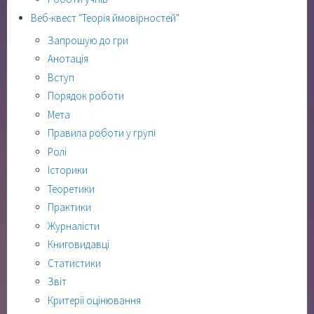
Веб-квест "Теорія ймовірностей"
Запрошую до гри
Анотація
Вступ
Порядок роботи
Мета
Правила роботи у групі
Ролі
Історики
Теоретики
Практики
Журналісти
Книговидавці
Статистики
Звіт
Критерії оцінювання