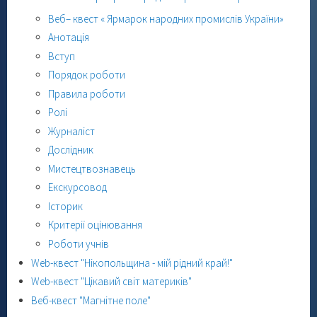
Веб– квест « Ярмарок народних промислів України»
Анотація
Вступ
Порядок роботи
Правила роботи
Ролі
Журналіст
Дослідник
Мистецтвознавець
Екскурсовод
Історик
Критерії оцінювання
Роботи учнів
Web-квест "Нікопольщина - мій рідний край!"
Web-квест "Цікавий світ материків"
Веб-квест "Магнітне поле"