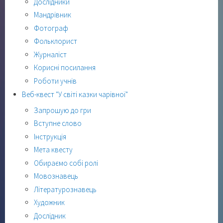
Дослідники
Мандрівник
Фотограф
Фольклорист
Журналіст
Корисні посилання
Роботи учнів
Веб-квест "У світі казки чарівної"
Запрошую до гри
Вступне слово
Інструкція
Мета квесту
Обираємо собі ролі
Мовознавець
Літературознавець
Художник
Дослідник