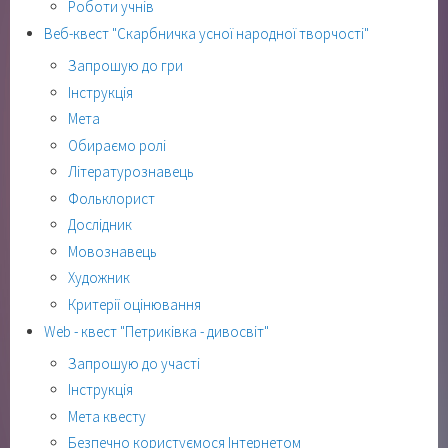
Роботи учнів
Веб-квест "Скарбничка усної народної творчості"
Запрошую до гри
Інструкція
Мета
Обираємо ролі
Літературознавець
Фольклорист
Дослідник
Мовознавець
Художник
Критерії оцінювання
Web - квест "Петриківка - дивосвіт"
Запрошую до участі
Інструкція
Мета квесту
Безпечно користуємося Інтернетом