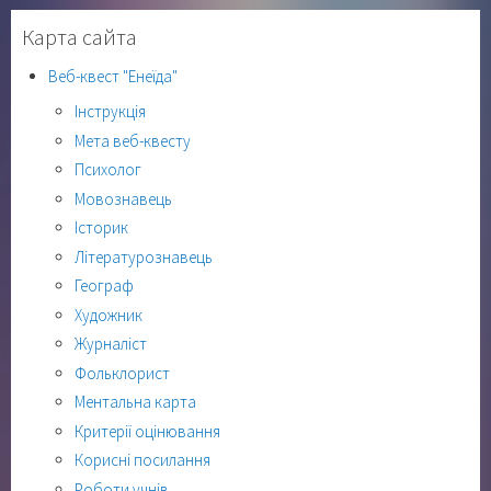
Карта сайта
Веб-квест "Енеїда"
Інструкція
Мета веб-квесту
Психолог
Мовознавець
Історик
Літературознавець
Географ
Художник
Журналіст
Фольклорист
Ментальна карта
Критерії оцінювання
Корисні посилання
Роботи учнів