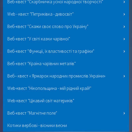
Веб-квест "Скарбничка усної народної творчості"
Web - квест "Петриківка - дивосвіт"
Веб-квест "Скажи своє слово про Україну"
Веб-квест "У світі казки чарівної"
Веб-квест "Функції, їх властивості та графіки"
Веб-квест "Країна чарівних металів"
Веб– квест « Ярмарок народних промислів України»
Web-квест "Нікопольщина - мій рідний край!"
Web-квест "Цікавий світ материків"
Веб-квест "Магнітне поле"
Котики вербові - вісники весни