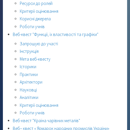
Ресурси до ролей
Критерії оцінювання
Корисні джерела
Роботи учнів
Веб-квест "Функції, їх властивості та графіки"
Запрошую до участі
Інструкція
Мета веб-квесту
Історики
Практики
Архітектори
Науковці
Аналітики
Критерії оцінювання
Роботи учнів
Веб-квест "Країна чарівних металів"
Веб– квест « Ярмарок народних промислів України»