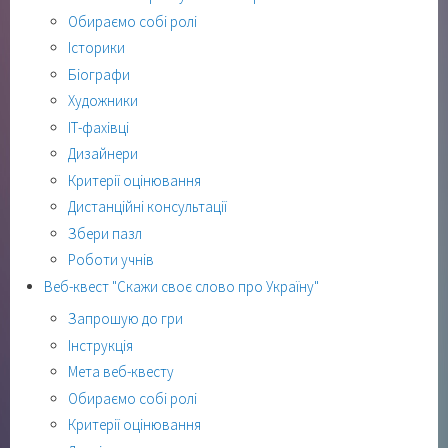
Обираємо собі ролі
Історики
Біографи
Художники
ІТ-фахівці
Дизайнери
Критерії оцінювання
Дистанційні консультації
Збери пазл
Роботи учнів
Веб-квест "Скажи своє слово про Україну"
Запрошую до гри
Інструкція
Мета веб-квесту
Обираємо собі ролі
Критерії оцінювання