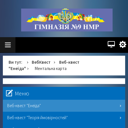
Ви тут:
ВебКвест
Веб-квест
"Енеїда"
Ментальна карта
Меню
Веб-квест "Енеїда"
Веб-квест "Теорія ймовірностей"