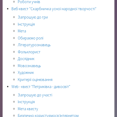
Роботи учнів
Веб-квест "Скарбничка усної народної творчості"
Запрошую до гри
Інструкція
Мета
Обираємо ролі
Літературознавець
Фольклорист
Дослідник
Мовознавець
Художник
Критерії оцінювання
Web - квест "Петриківка - дивосвіт"
Запрошую до участі
Інструкція
Мета квесту
Безпечно користуємося Інтернетом