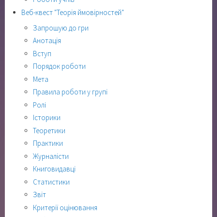
Веб-квест "Теорія ймовірностей"
Запрошую до гри
Анотація
Вступ
Порядок роботи
Мета
Правила роботи у групі
Ролі
Історики
Теоретики
Практики
Журналісти
Книговидавці
Статистики
Звіт
Критерії оцінювання