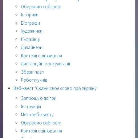
Обираємо собі ролі
Історики
Біографи
Художники
ІТ-фахівці
Дизайнери
Критерії оцінювання
Дистанційні консультації
Збери пазл
Роботи учнів
Веб-квест "Скажи своє слово про Україну"
Запрошую до гри
Інструкція
Мета веб-квесту
Обираємо собі ролі
Критерії оцінювання