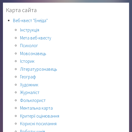
Карта сайта
Веб-квест "Енеїда"
Інструкція
Мета веб-квесту
Психолог
Мовознавець
Історик
Літературознавець
Географ
Художник
Журналіст
Фольклорист
Ментальна карта
Критерії оцінювання
Корисні посилання
Роботи учнів