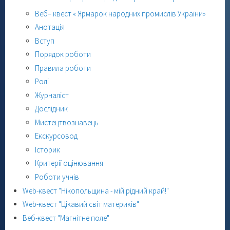
Веб– квест « Ярмарок народних промислів України»
Анотація
Вступ
Порядок роботи
Правила роботи
Ролі
Журналіст
Дослідник
Мистецтвознавець
Екскурсовод
Історик
Критерії оцінювання
Роботи учнів
Web-квест "Нікопольщина - мій рідний край!"
Web-квест "Цікавий світ материків"
Веб-квест "Магнітне поле"