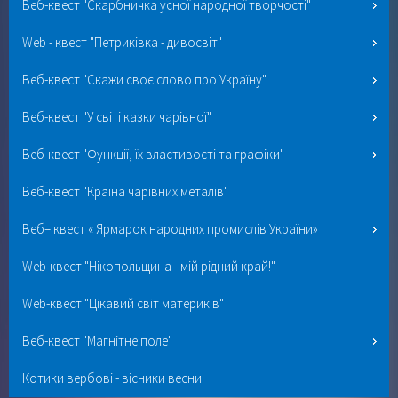
Веб-квест "Скарбничка усної народної творчості"
Web - квест "Петриківка - дивосвіт"
Веб-квест "Скажи своє слово про Україну"
Веб-квест "У світі казки чарівної"
Веб-квест "Функції, їх властивості та графіки"
Веб-квест "Країна чарівних металів"
Веб– квест « Ярмарок народних промислів України»
Web-квест "Нікопольщина - мій рідний край!"
Web-квест "Цікавий світ материків"
Веб-квест "Магнітне поле"
Котики вербові - вісники весни