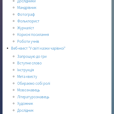
Дослідники
Мандрівник
Фотограф
Фольклорист
Журналіст
Корисні посилання
Роботи учнів
Веб-квест "У світі казки чарівної"
Запрошую до гри
Вступне слово
Інструкція
Мета квесту
Обираємо собі ролі
Мовознавець
Літературознавець
Художник
Дослідник