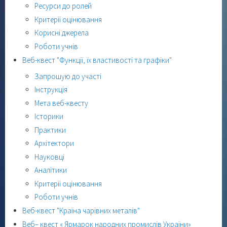
Ресурси до ролей
Критерії оцінювання
Корисні джерела
Роботи учнів
Веб-квест "Функції, їх властивості та графіки"
Запрошую до участі
Інструкція
Мета веб-квесту
Історики
Практики
Архітектори
Науковці
Аналітики
Критерії оцінювання
Роботи учнів
Веб-квест "Країна чарівних металів"
Веб– квест « Ярмарок народних промислів України»