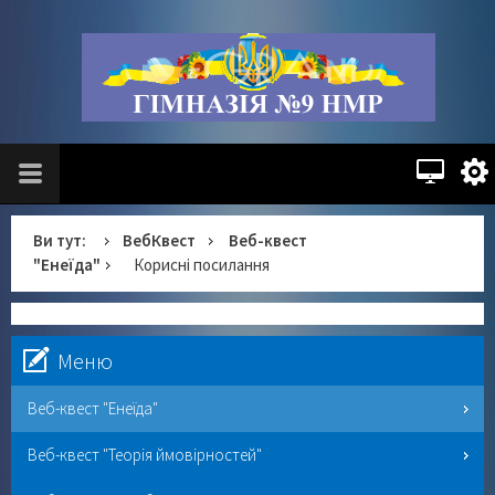
Ви тут:
ВебКвест
Веб-квест
"Енеїда"
Корисні посилання
Меню
Веб-квест "Енеїда"
Веб-квест "Теорія ймовірностей"