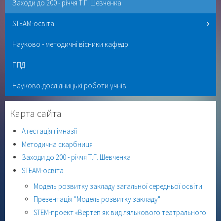
Заходи до 200 - річчя Т.Г. Шевченка
STEAM-освіта
Науково - методичні вісники кафедр
ППД
Науково-дослідницькі роботи учнів
Карта сайта
Атестація гімназії
Методична скарбниця
Заходи до 200 - річчя Т.Г. Шевченка
STEAM-освіта
Модель розвитку закладу загальної середньої освіти
Презентація "Модель розвитку закладу"
STEM-проект «Вертеп як вид лялькового театрального