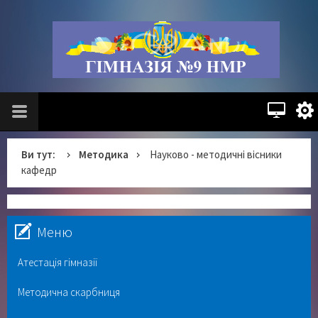
Ви тут:
Методика
Науково - методичні вісники
кафедр
Меню
Атестація гімназії
Методична скарбниця