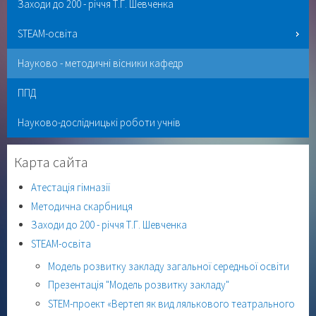
Заходи до 200 - річчя Т.Г. Шевченка
STEAM-освіта
Науково - методичні вісники кафедр
ППД
Науково-дослідницькі роботи учнів
Карта сайта
Атестація гімназії
Методична скарбниця
Заходи до 200 - річчя Т.Г. Шевченка
STEAM-освіта
Модель розвитку закладу загальної середньої освіти
Презентація "Модель розвитку закладу"
STEM-проект «Вертеп як вид лялькового театрального