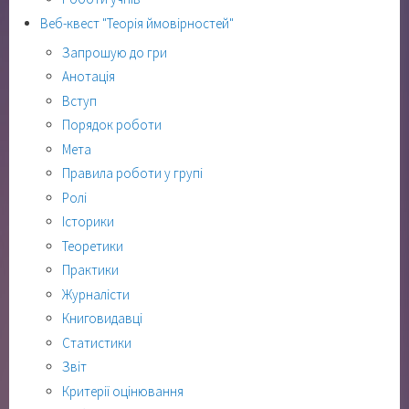
Веб-квест "Теорія ймовірностей"
Запрошую до гри
Анотація
Вступ
Порядок роботи
Мета
Правила роботи у групі
Ролі
Історики
Теоретики
Практики
Журналісти
Книговидавці
Статистики
Звіт
Критерії оцінювання