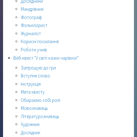
Дослідники
Мандрівник
Фотограф
Фольклорист
Журналіст
Корисні посилання
Роботи учнів
Веб-квест "У світі казки чарівної"
Запрошую до гри
Вступне слово
Інструкція
Мета квесту
Обираємо собі ролі
Мовознавець
Літературознавець
Художник
Дослідник