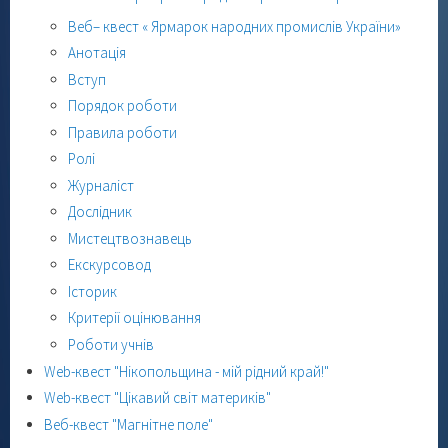
Веб– квест « Ярмарок народних промислів України»
Анотація
Вступ
Порядок роботи
Правила роботи
Ролі
Журналіст
Дослідник
Мистецтвознавець
Екскурсовод
Історик
Критерії оцінювання
Роботи учнів
Web-квест "Нікопольщина - мій рідний край!"
Web-квест "Цікавий світ материків"
Веб-квест "Магнітне поле"