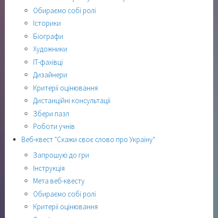
Обираємо собі ролі
Історики
Біографи
Художники
ІТ-фахівці
Дизайнери
Критерії оцінювання
Дистанційні консультації
Збери пазл
Роботи учнів
Веб-квест "Скажи своє слово про Україну"
Запрошую до гри
Інструкція
Мета веб-квесту
Обираємо собі ролі
Критерії оцінювання