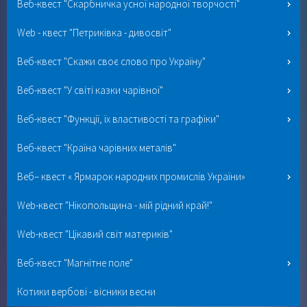
Веб-квест "Скарбничка усної народної творчості"
Web - квест "Петриківка - дивосвіт"
Веб-квест "Скажи своє слово про Україну"
Веб-квест "У світі казки чарівної"
Веб-квест "Функції, їх властивості та графіки"
Веб-квест "Країна чарівних металів"
Веб– квест « Ярмарок народних промислів України»
Web-квест "Нікопольщина - мій рідний край!"
Web-квест "Цікавий світ материків"
Веб-квест "Магнітне поле"
Котики вербові - вісники весни