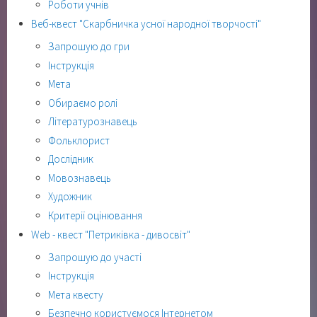
Роботи учнів
Веб-квест "Скарбничка усної народної творчості"
Запрошую до гри
Інструкція
Мета
Обираємо ролі
Літературознавець
Фольклорист
Дослідник
Мовознавець
Художник
Критерії оцінювання
Web - квест "Петриківка - дивосвіт"
Запрошую до участі
Інструкція
Мета квесту
Безпечно користуємося Інтернетом