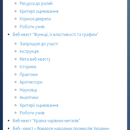
Ресурси до ролей
Критерії оцінювання
Корисні джерела
Роботи учнів
Веб-квест "Функції, їх властивості та графіки"
Запрошую до участі
Інструкція
Мета веб-квесту
Історики
Практики
Архітектори
Науковці
Аналітики
Критерії оцінювання
Роботи учнів
Веб-квест "Країна чарівних металів"
Веб– квест « Ярмарок народних промислів України»