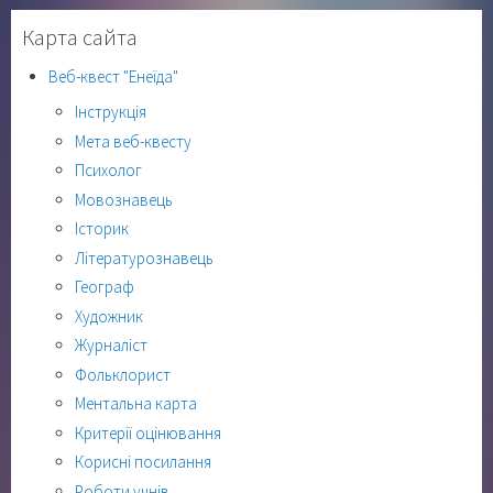
Карта сайта
Веб-квест "Енеїда"
Інструкція
Мета веб-квесту
Психолог
Мовознавець
Історик
Літературознавець
Географ
Художник
Журналіст
Фольклорист
Ментальна карта
Критерії оцінювання
Корисні посилання
Роботи учнів