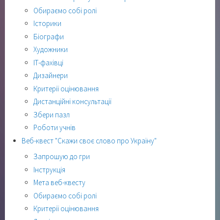
Обираємо собі ролі
Історики
Біографи
Художники
ІТ-фахівці
Дизайнери
Критерії оцінювання
Дистанційні консультації
Збери пазл
Роботи учнів
Веб-квест "Скажи своє слово про Україну"
Запрошую до гри
Інструкція
Мета веб-квесту
Обираємо собі ролі
Критерії оцінювання