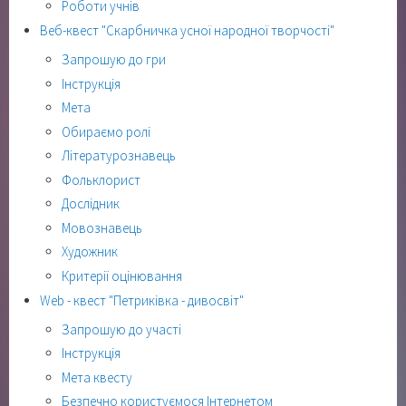
Роботи учнів
Веб-квест "Скарбничка усної народної творчості"
Запрошую до гри
Інструкція
Мета
Обираємо ролі
Літературознавець
Фольклорист
Дослідник
Мовознавець
Художник
Критерії оцінювання
Web - квест "Петриківка - дивосвіт"
Запрошую до участі
Інструкція
Мета квесту
Безпечно користуємося Інтернетом