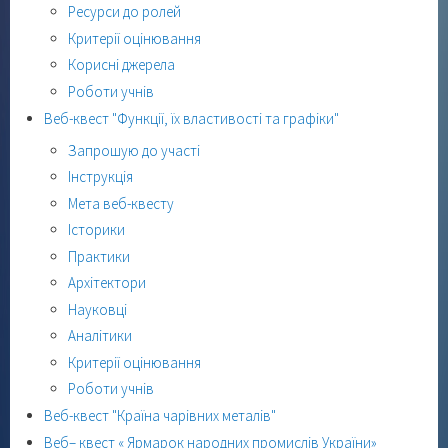
Ресурси до ролей
Критерії оцінювання
Корисні джерела
Роботи учнів
Веб-квест "Функції, їх властивості та графіки"
Запрошую до участі
Інструкція
Мета веб-квесту
Історики
Практики
Архітектори
Науковці
Аналітики
Критерії оцінювання
Роботи учнів
Веб-квест "Країна чарівних металів"
Веб– квест « Ярмарок народних промислів України»