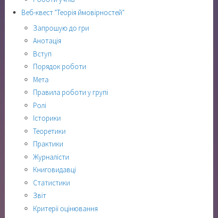
Веб-квест "Теорія ймовірностей"
Запрошую до гри
Анотація
Вступ
Порядок роботи
Мета
Правила роботи у групі
Ролі
Історики
Теоретики
Практики
Журналісти
Книговидавці
Статистики
Звіт
Критерії оцінювання