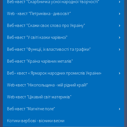
Веб-квест "Скарбничка усної народної творчості"
Web - квест "Петриківка - дивосвіт"
Веб-квест "Скажи своє слово про Україну"
Веб-квест "У світі казки чарівної"
Веб-квест "Функції, їх властивості та графіки"
Веб-квест "Країна чарівних металів"
Веб– квест « Ярмарок народних промислів України»
Web-квест "Нікопольщина - мій рідний край!"
Web-квест "Цікавий світ материків"
Веб-квест "Магнітне поле"
Котики вербові - вісники весни