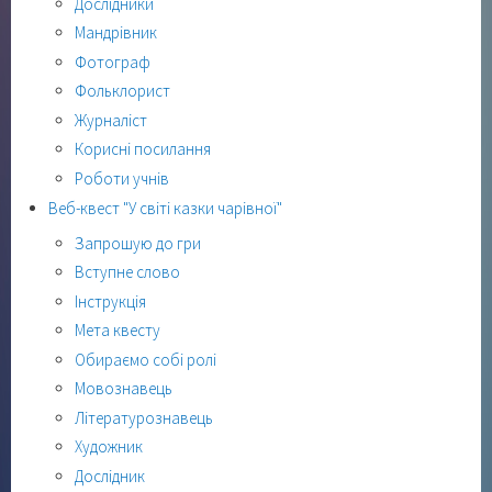
Дослідники
Мандрівник
Фотограф
Фольклорист
Журналіст
Корисні посилання
Роботи учнів
Веб-квест "У світі казки чарівної"
Запрошую до гри
Вступне слово
Інструкція
Мета квесту
Обираємо собі ролі
Мовознавець
Літературознавець
Художник
Дослідник