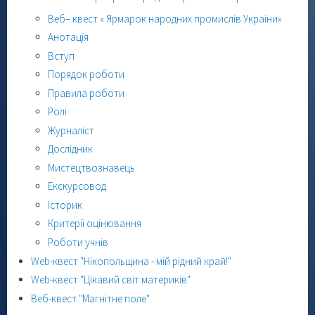
Веб– квест « Ярмарок народних промислів України»
Анотація
Вступ
Порядок роботи
Правила роботи
Ролі
Журналіст
Дослідник
Мистецтвознавець
Екскурсовод
Історик
Критерії оцінювання
Роботи учнів
Web-квест "Нікопольщина - мій рідний край!"
Web-квест "Цікавий світ материків"
Веб-квест "Магнітне поле"