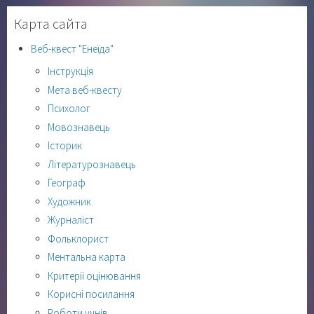
Карта сайта
Веб-квест "Енеїда"
Інструкція
Мета веб-квесту
Психолог
Мовознавець
Історик
Літературознавець
Географ
Художник
Журналіст
Фольклорист
Ментальна карта
Критерії оцінювання
Корисні посилання
Роботи учнів