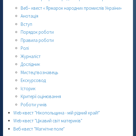
Веб– квест « Ярмарок народних промислів України»
Анотація
Вступ
Порядок роботи
Правила роботи
Ролі
Журналіст
Дослідник
Мистецтвознавець
Екскурсовод
Історик
Критерії оцінювання
Роботи учнів
Web-квест "Нікопольщина - мій рідний край!"
Web-квест "Цікавий світ материків"
Веб-квест "Магнітне поле"