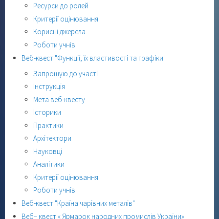
Ресурси до ролей
Критерії оцінювання
Корисні джерела
Роботи учнів
Веб-квест "Функції, їх властивості та графіки"
Запрошую до участі
Інструкція
Мета веб-квесту
Історики
Практики
Архітектори
Науковці
Аналітики
Критерії оцінювання
Роботи учнів
Веб-квест "Країна чарівних металів"
Веб– квест « Ярмарок народних промислів України»