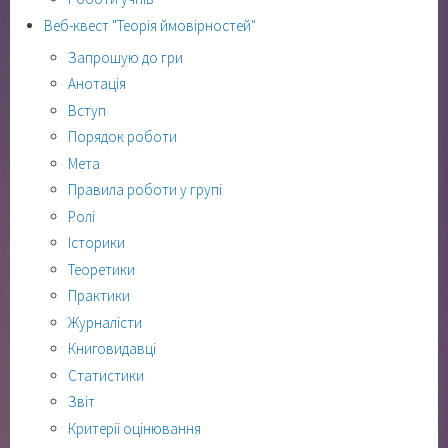
Веб-квест "Теорія ймовірностей"
Запрошую до гри
Анотація
Вступ
Порядок роботи
Мета
Правила роботи у групі
Ролі
Історики
Теоретики
Практики
Журналісти
Книговидавці
Статистики
Звіт
Критерії оцінювання