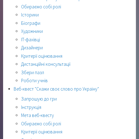
Обираємо собі ролі
Історики
Біографи
Художники
ІТ-фахівці
Дизайнери
Критерії оцінювання
Дистанційні консультації
Збери пазл
Роботи учнів
Веб-квест "Скажи своє слово про Україну"
Запрошую до гри
Інструкція
Мета веб-квесту
Обираємо собі ролі
Критерії оцінювання