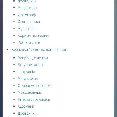
Дослідники
Мандрівник
Фотограф
Фольклорист
Журналіст
Корисні посилання
Роботи учнів
Веб-квест "У світі казки чарівної"
Запрошую до гри
Вступне слово
Інструкція
Мета квесту
Обираємо собі ролі
Мовознавець
Літературознавець
Художник
Дослідник