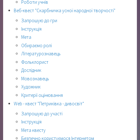
Роботи учнів
Веб-квест "Скарбничка усної народної творчості"
Запрошую до гри
Інструкція
Мета
Обираємо ролі
Літературознавець
Фольклорист
Дослідник
Мовознавець
Художник
Критерії оцінювання
Web - квест "Петриківка - дивосвіт"
Запрошую до участі
Інструкція
Мета квесту
Безпечно користуємося Інтернетом