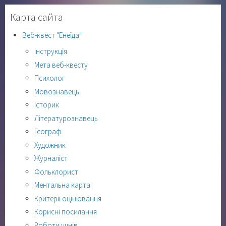
Карта сайта
Веб-квест "Енеїда"
Інструкція
Мета веб-квесту
Психолог
Мовознавець
Історик
Літературознавець
Географ
Художник
Журналіст
Фольклорист
Ментальна карта
Критерії оцінювання
Корисні посилання
Роботи учнів