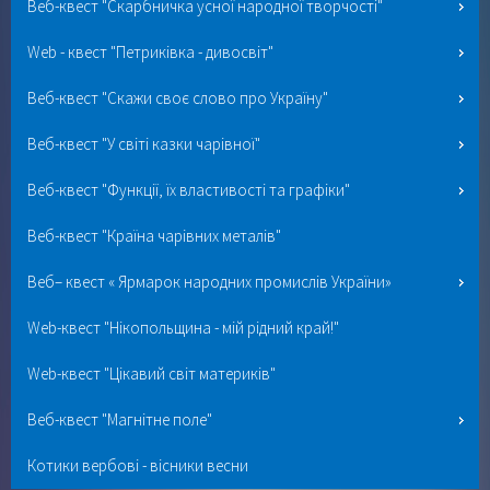
Веб-квест "Скарбничка усної народної творчості"
Web - квест "Петриківка - дивосвіт"
Веб-квест "Скажи своє слово про Україну"
Веб-квест "У світі казки чарівної"
Веб-квест "Функції, їх властивості та графіки"
Веб-квест "Країна чарівних металів"
Веб– квест « Ярмарок народних промислів України»
Web-квест "Нікопольщина - мій рідний край!"
Web-квест "Цікавий світ материків"
Веб-квест "Магнітне поле"
Котики вербові - вісники весни