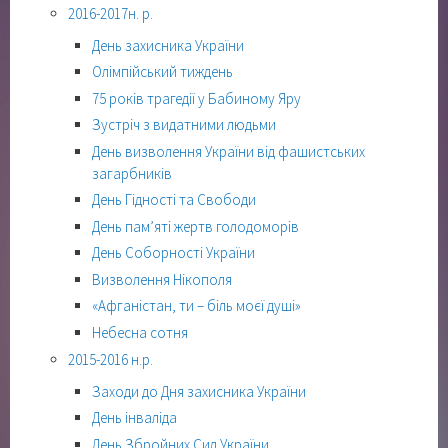
2016-2017н. р.
День захисника України
Олімпійський тиждень
75 років трагедії у Бабиному Яру
Зустріч з видатними людьми
День визволення України від фашистських
загарбників
День Гідності та Свободи
День пам’яті жертв голодоморів
День Соборності України
Визволення Нікополя
«Афганістан, ти – біль моєї душі»
Небесна сотня
2015-2016 н.р.
Заходи до Дня захисника України
День інваліда
День Збройних Сил України