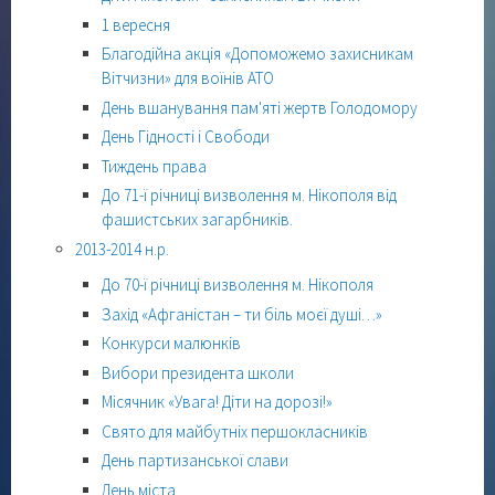
1 вересня
Благодійна акція «Допоможемо захисникам
Вітчизни» для воїнів АТО
День вшанування пам'яті жертв Голодомору
День Гідності і Свободи
Тиждень права
До 71-ї річниці визволення м. Нікополя від
фашистських загарбників.
2013-2014 н.р.
До 70-ї річниці визволення м. Нікополя
Захід «Афганістан – ти біль моєї душі…»
Конкурси малюнків
Вибори президента школи
Місячник «Увага! Діти на дорозі!»
Свято для майбутніх першокласників
День партизанської слави
День міста