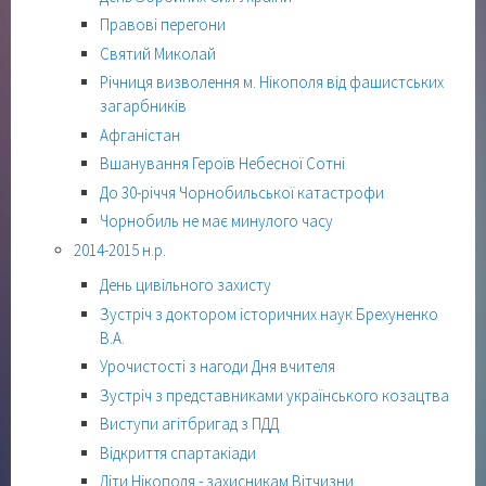
Правові перегони
Святий Миколай
Річниця визволення м. Нікополя від фашистських
загарбників
Афганістан
Вшанування Героїв Небесної Сотні
До 30-річчя Чорнобильської катастрофи
Чорнобиль не має минулого часу
2014-2015 н.р.
День цивільного захисту
Зустріч з доктором історичних наук Брехуненко
В.А.
Урочистості з нагоди Дня вчителя
Зустріч з представниками українського козацтва
Виступи агітбригад з ПДД
Відкриття спартакіади
Діти Нікополя - захисникам Вітчизни