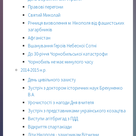
Правові перегони
Святий Миколай
Річниця визволення м. Нікополя від фашистських
загарбників
Афганістан
Вшанування Героїв Небесної Сотні
До 30-річчя Чорнобильської катастрофи
Чорнобиль не має минулого часу
2014-2015 н.р.
День цивільного захисту
Зустріч з доктором історичних наук Брехуненко
В.А.
Урочистості з нагоди Дня вчителя
Зустріч з представниками українського козацтва
Виступи агітбригад з ПДД
Відкриття спартакіади
Діти Нікополя - захисникам Вітчизни