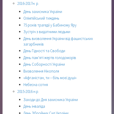
2016-2017н. р.
День захисника України
Олімпійський тиждень
75 років трагедії у Бабиному Яру
Зустріч з видатними людьми
День визволення України від фашистських
загарбників
День Гідності та Свободи
День пам’яті жертв голодоморів
День Соборності України
Визволення Нікополя
«Афганістан, ти – біль моєї душі»
Небесна сотня
2015-2016 н.р.
Заходи до Дня захисника України
День інваліда
День Збройних Сил України