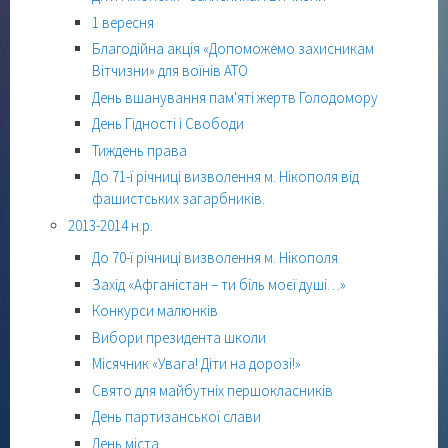
1 вересня
Благодійна акція «Допоможемо захисникам
Вітчизни» для воїнів АТО
День вшанування пам'яті жертв Голодомору
День Гідності і Свободи
Тиждень права
До 71-ї річниці визволення м. Нікополя від
фашистських загарбників.
2013-2014 н.р.
До 70-ї річниці визволення м. Нікополя
Захід «Афганістан – ти біль моєї душі…»
Конкурси малюнків
Вибори президента школи
Місячник «Увага! Діти на дорозі!»
Свято для майбутніх першокласників
День партизанської слави
День міста