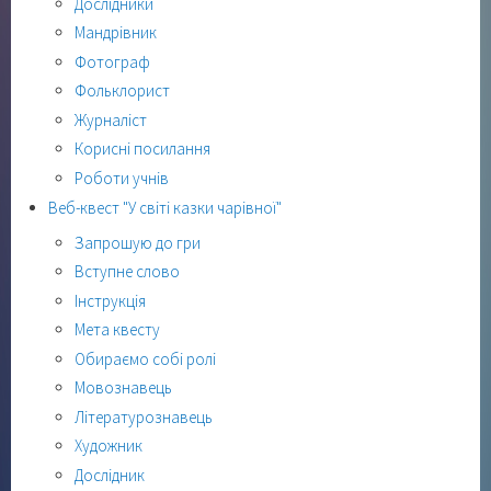
Дослідники
Мандрівник
Фотограф
Фольклорист
Журналіст
Корисні посилання
Роботи учнів
Веб-квест "У світі казки чарівної"
Запрошую до гри
Вступне слово
Інструкція
Мета квесту
Обираємо собі ролі
Мовознавець
Літературознавець
Художник
Дослідник