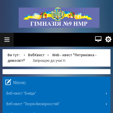
Ви тут:
ВебКвест
Web - квест "Петриківка -
дивосвіт"
Запрошую до участі
Меню
Веб-квест "Енеїда"
Веб-квест "Теорія ймовірностей"