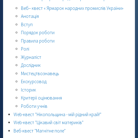
Веб– квест « Ярмарок народних промислів України»
Анотація
Вступ
Порядок роботи
Правила роботи
Ролі
Журналіст
Дослідник
Мистецтвознавець
Екскурсовод
Історик
Критерії оцінювання
Роботи учнів
Web-квест "Нікопольщина - мій рідний край!"
Web-квест "Цікавий світ материків"
Веб-квест "Магнітне поле"