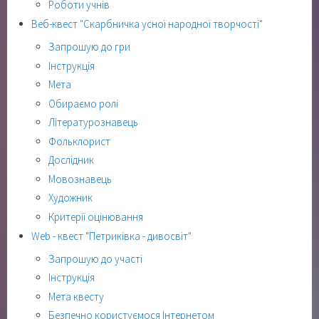
Роботи учнів
Веб-квест "Скарбничка усної народної творчості"
Запрошую до гри
Інструкція
Мета
Обираємо ролі
Літературознавець
Фольклорист
Дослідник
Мовознавець
Художник
Критерії оцінювання
Web - квест "Петриківка - дивосвіт"
Запрошую до участі
Інструкція
Мета квесту
Безпечно користуємося Інтернетом