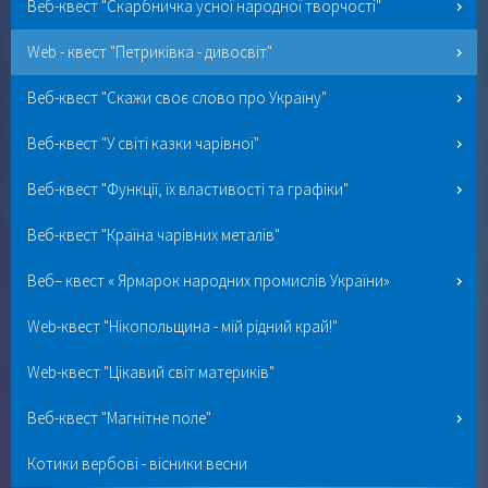
Веб-квест "Скарбничка усної народної творчості"
Web - квест "Петриківка - дивосвіт"
Веб-квест "Скажи своє слово про Україну"
Веб-квест "У світі казки чарівної"
Веб-квест "Функції, їх властивості та графіки"
Веб-квест "Країна чарівних металів"
Веб– квест « Ярмарок народних промислів України»
Web-квест "Нікопольщина - мій рідний край!"
Web-квест "Цікавий світ материків"
Веб-квест "Магнітне поле"
Котики вербові - вісники весни