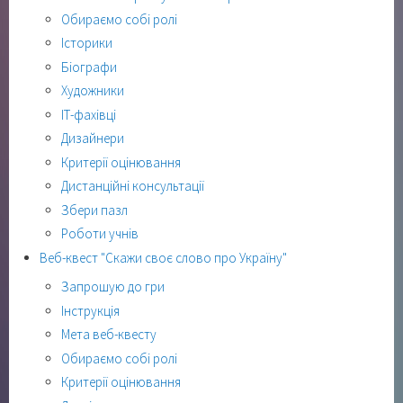
Обираємо собі ролі
Історики
Біографи
Художники
ІТ-фахівці
Дизайнери
Критерії оцінювання
Дистанційні консультації
Збери пазл
Роботи учнів
Веб-квест "Скажи своє слово про Україну"
Запрошую до гри
Інструкція
Мета веб-квесту
Обираємо собі ролі
Критерії оцінювання