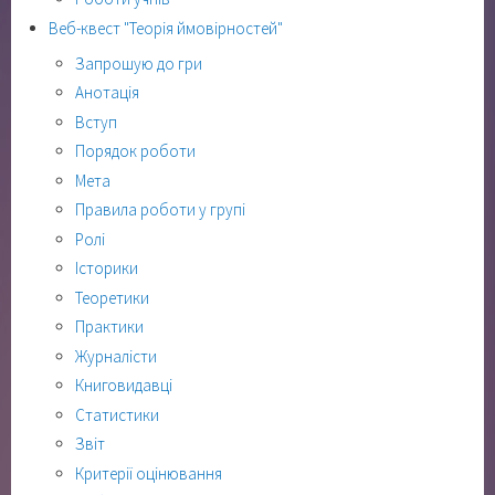
Веб-квест "Теорія ймовірностей"
Запрошую до гри
Анотація
Вступ
Порядок роботи
Мета
Правила роботи у групі
Ролі
Історики
Теоретики
Практики
Журналісти
Книговидавці
Статистики
Звіт
Критерії оцінювання