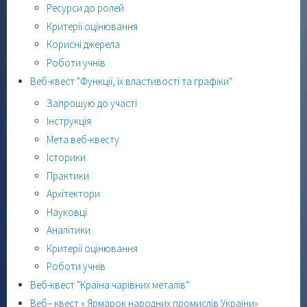
Ресурси до ролей
Критерії оцінювання
Корисні джерела
Роботи учнів
Веб-квест "Функції, їх властивості та графіки"
Запрошую до участі
Інструкція
Мета веб-квесту
Історики
Практики
Архітектори
Науковці
Аналітики
Критерії оцінювання
Роботи учнів
Веб-квест "Країна чарівних металів"
Веб– квест « Ярмарок народних промислів України»