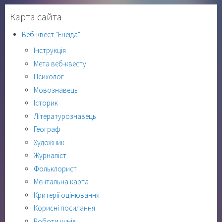
Карта сайта
Веб-квест "Енеїда"
Інструкція
Мета веб-квесту
Психолог
Мовознавець
Історик
Літературознавець
Географ
Художник
Журналіст
Фольклорист
Ментальна карта
Критерії оцінювання
Корисні посилання
Роботи учнів