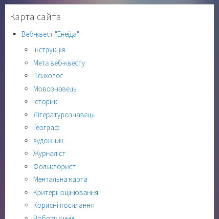
Карта сайта
Веб-квест "Енеїда"
Інструкція
Мета веб-квесту
Психолог
Мовознавець
Історик
Літературознавець
Географ
Художник
Журналіст
Фольклорист
Ментальна карта
Критерії оцінювання
Корисні посилання
Роботи учнів