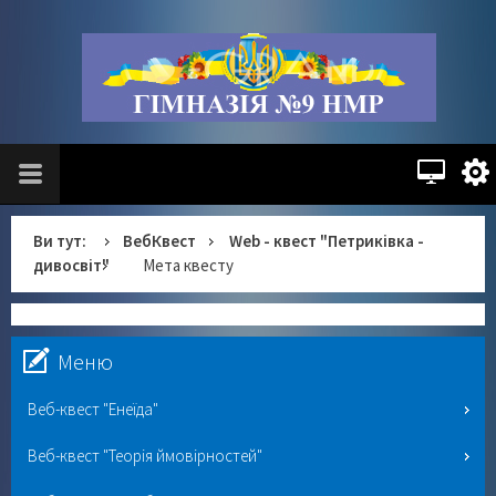
Ви тут:
ВебКвест
Web - квест "Петриківка -
дивосвіт"
Мета квесту
Меню
Веб-квест "Енеїда"
Веб-квест "Теорія ймовірностей"