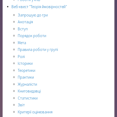
Веб-квест "Теорія ймовірностей"
Запрошую до гри
Анотація
Вступ
Порядок роботи
Мета
Правила роботи у групі
Ролі
Історики
Теоретики
Практики
Журналісти
Книговидавці
Статистики
Звіт
Критерії оцінювання