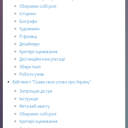
Обираємо собі ролі
Історики
Біографи
Художники
ІТ-фахівці
Дизайнери
Критерії оцінювання
Дистанційні консультації
Збери пазл
Роботи учнів
Веб-квест "Скажи своє слово про Україну"
Запрошую до гри
Інструкція
Мета веб-квесту
Обираємо собі ролі
Критерії оцінювання