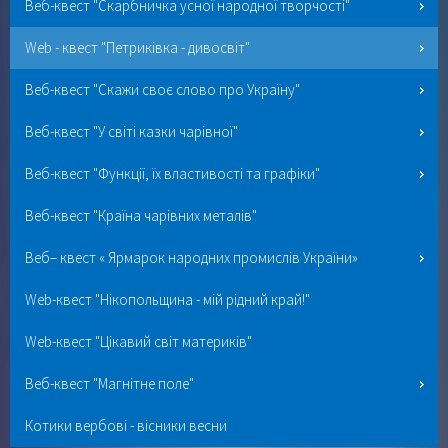
Веб-квест "Скарбничка усної народної творчості"
Web - квест "Петриківка - дивосвіт"
Веб-квест "Скажи своє слово про Україну"
Веб-квест "У світі казки чарівної"
Веб-квест "Функції, їх властивості та графіки"
Веб-квест "Країна чарівних металів"
Веб– квест « Ярмарок народних промислів України»
Web-квест "Нікопольщина - мій рідний край!"
Web-квест "Цікавий світ материків"
Веб-квест "Магнітне поле"
Котики вербові - вісники весни