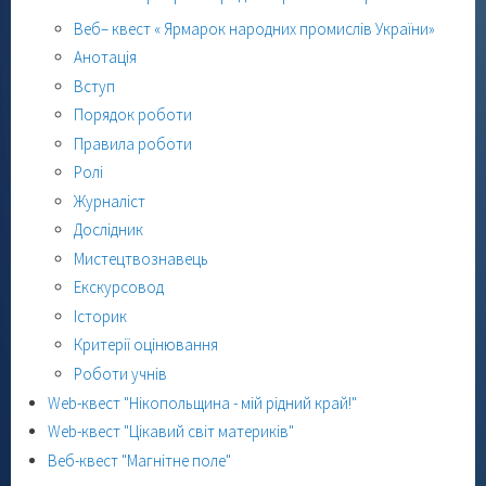
Веб– квест « Ярмарок народних промислів України»
Анотація
Вступ
Порядок роботи
Правила роботи
Ролі
Журналіст
Дослідник
Мистецтвознавець
Екскурсовод
Історик
Критерії оцінювання
Роботи учнів
Web-квест "Нікопольщина - мій рідний край!"
Web-квест "Цікавий світ материків"
Веб-квест "Магнітне поле"