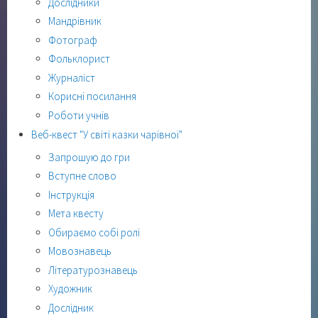
Дослідники
Мандрівник
Фотограф
Фольклорист
Журналіст
Корисні посилання
Роботи учнів
Веб-квест "У світі казки чарівної"
Запрошую до гри
Вступне слово
Інструкція
Мета квесту
Обираємо собі ролі
Мовознавець
Літературознавець
Художник
Дослідник