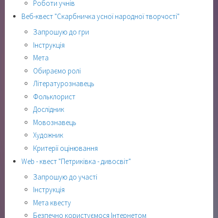
Роботи учнів
Веб-квест "Скарбничка усної народної творчості"
Запрошую до гри
Інструкція
Мета
Обираємо ролі
Літературознавець
Фольклорист
Дослідник
Мовознавець
Художник
Критерії оцінювання
Web - квест "Петриківка - дивосвіт"
Запрошую до участі
Інструкція
Мета квесту
Безпечно користуємося Інтернетом