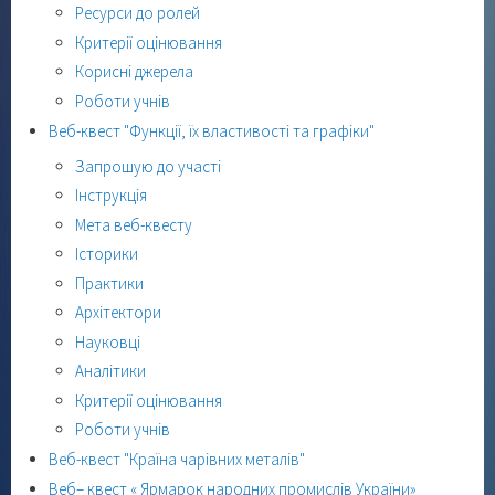
Ресурси до ролей
Критерії оцінювання
Корисні джерела
Роботи учнів
Веб-квест "Функції, їх властивості та графіки"
Запрошую до участі
Інструкція
Мета веб-квесту
Історики
Практики
Архітектори
Науковці
Аналітики
Критерії оцінювання
Роботи учнів
Веб-квест "Країна чарівних металів"
Веб– квест « Ярмарок народних промислів України»