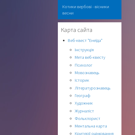
Котики вербові - вісники
весни
Карта сайта
Веб-квест "Енеїда"
Інструкція
Мета веб-квесту
Психолог
Мовознавець
Історик
Літературознавець
Географ
Художник
Журналіст
Фольклорист
Ментальна карта
Критерії оцінювання