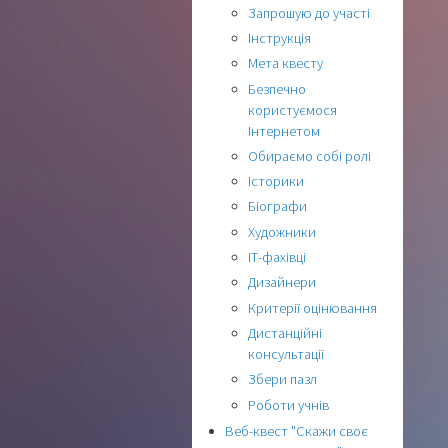
Запрошую до участі
Інструкція
Мета квесту
Безпечно
користуємося
Інтернетом
Обираємо собі ролі
Історики
Біографи
Художники
ІТ-фахівці
Дизайнери
Критерії оцінювання
Дистанційні
консультації
Збери пазл
Роботи учнів
Веб-квест "Скажи своє