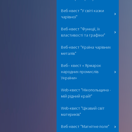
Веб-квест "У світі казки
чарівної"
Веб-квест "Функції, їх
властивості та графіки"
Веб-квест "Країна чарівних
металів"
Веб– квест « Ярмарок
народних промислів
України»
Web-квест "Нікопольщина -
мій рідний край!"
Web-квест "Цікавий світ
материків"
Веб-квест "Магнітне поле"