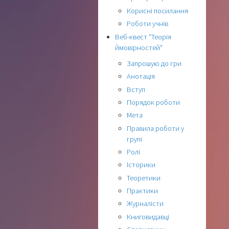
Корисні посилання
Роботи учнів
Веб-квест "Теорія
ймовірностей"
Запрошую до гри
Анотація
Вступ
Порядок роботи
Мета
Правила роботи у
групі
Ролі
Історики
Теоретики
Практики
Журналісти
Книговидавці