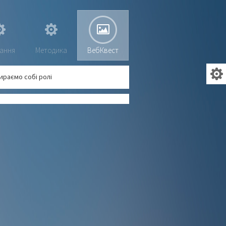
ання
Методика
ВебКвест
ираємо собі ролі