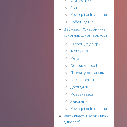
Статистики
Звіт
Критерії оцінювання
Роботи учнів
Веб-квест "Скарбничка
усної народної творчості"
Запрошую до гри
Інструкція
Мета
Обираємо ролі
Літературознавець
Фольклорист
Дослідник
Мовознавець
Художник
Критерії оцінювання
Web - квест "Петриківка -
дивосвіт"