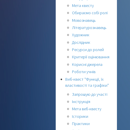
Мета квесту
Обираємо собі ролі
Мовознавець
Літературознавець
Художник
Дослідник
Ресурси до ролей
Критерії оцінювання
Корисні джерела
Роботи учнів
Веб-квест "Функції, їх
властивості та графіки"
Запрошую до участі
Інструкція
Мета веб-квесту
Історики
Практики