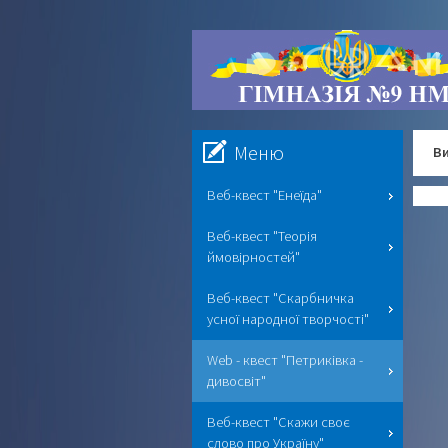
Меню
Ви
Веб-квест "Енеїда"
Веб-квест "Теорія
ймовірностей"
Веб-квест "Скарбничка
усної народної творчості"
Web - квест "Петриківка -
дивосвіт"
Веб-квест "Скажи своє
слово про Україну"