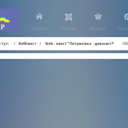
Головна
Гімназія
Виховна
Навч
 тут:
ВебКвест
Web - квест "Петриківка - дивосвіт"
Об