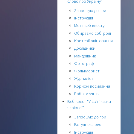
слово про Україну"
Запрошую до гри
Інструкція
Мета веб-квесту
Обираємо собі ролі
Критерії оцінювання
Дослідники
Мандрівник
Фотограф
Фольклорист
Журналіст
Корисні посилання
Роботи учнів
Веб-квест "У світі казки
чарівної"
Запрошую до гри
Вступне слово
Інструкція