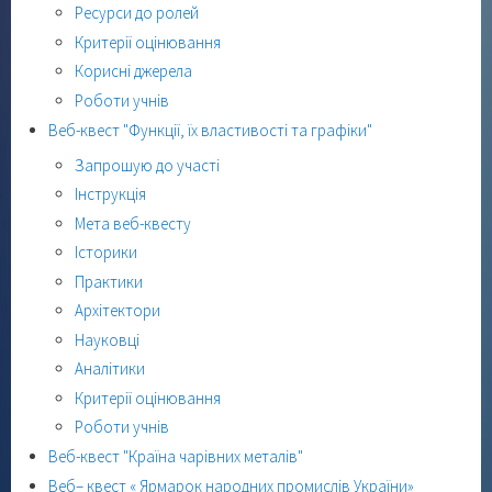
Ресурси до ролей
Критерії оцінювання
Корисні джерела
Роботи учнів
Веб-квест "Функції, їх властивості та графіки"
Запрошую до участі
Інструкція
Мета веб-квесту
Історики
Практики
Архітектори
Науковці
Аналітики
Критерії оцінювання
Роботи учнів
Веб-квест "Країна чарівних металів"
Веб– квест « Ярмарок народних промислів України»