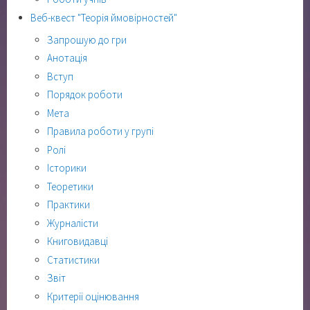
Веб-квест "Теорія ймовірностей"
Запрошую до гри
Анотація
Вступ
Порядок роботи
Мета
Правила роботи у групі
Ролі
Історики
Теоретики
Практики
Журналісти
Книговидавці
Статистики
Звіт
Критерії оцінювання