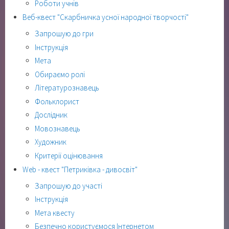
Роботи учнів
Веб-квест "Скарбничка усної народної творчості"
Запрошую до гри
Інструкція
Мета
Обираємо ролі
Літературознавець
Фольклорист
Дослідник
Мовознавець
Художник
Критерії оцінювання
Web - квест "Петриківка - дивосвіт"
Запрошую до участі
Інструкція
Мета квесту
Безпечно користуємося Інтернетом