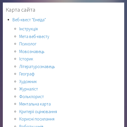
Карта сайта
Веб-квест "Енеїда"
Інструкція
Мета веб-квесту
Психолог
Мовознавець
Історик
Літературознавець
Географ
Художник
Журналіст
Фольклорист
Ментальна карта
Критерії оцінювання
Корисні посилання
Роботи учнів