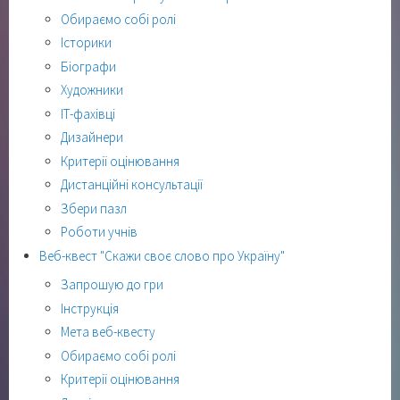
Обираємо собі ролі
Історики
Біографи
Художники
ІТ-фахівці
Дизайнери
Критерії оцінювання
Дистанційні консультації
Збери пазл
Роботи учнів
Веб-квест "Скажи своє слово про Україну"
Запрошую до гри
Інструкція
Мета веб-квесту
Обираємо собі ролі
Критерії оцінювання