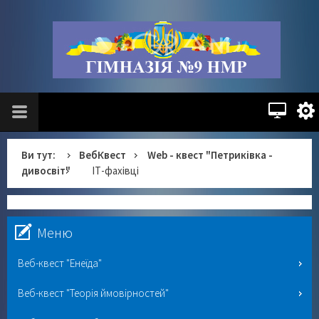
Ви тут:
ВебКвест
Web - квест "Петриківка -
дивосвіт"
ІТ-фахівці
Меню
Веб-квест "Енеїда"
Веб-квест "Теорія ймовірностей"