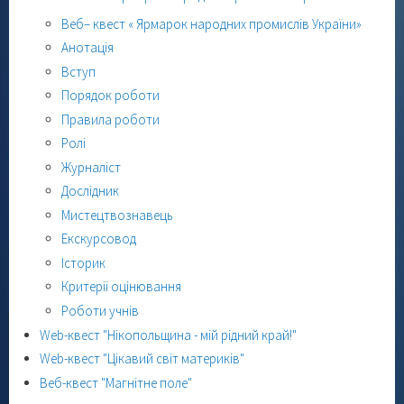
Веб– квест « Ярмарок народних промислів України»
Анотація
Вступ
Порядок роботи
Правила роботи
Ролі
Журналіст
Дослідник
Мистецтвознавець
Екскурсовод
Історик
Критерії оцінювання
Роботи учнів
Web-квест "Нікопольщина - мій рідний край!"
Web-квест "Цікавий світ материків"
Веб-квест "Магнітне поле"