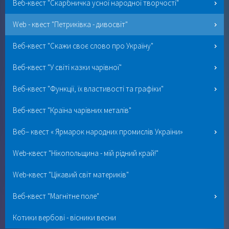
Веб-квест "Скарбничка усної народної творчості"
Web - квест "Петриківка - дивосвіт"
Веб-квест "Скажи своє слово про Україну"
Веб-квест "У світі казки чарівної"
Веб-квест "Функції, їх властивості та графіки"
Веб-квест "Країна чарівних металів"
Веб– квест « Ярмарок народних промислів України»
Web-квест "Нікопольщина - мій рідний край!"
Web-квест "Цікавий світ материків"
Веб-квест "Магнітне поле"
Котики вербові - вісники весни