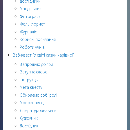
Дослідники
Мандрівник
Фотограф
Фольклорист
Журналіст
Корисні посилання
Роботи учнів
Веб-квест "У світі казки чарівної"
Запрошую до гри
Вступне слово
Інструкція
Мета квесту
Обираємо собі ролі
Мовознавець
Літературознавець
Художник
Дослідник