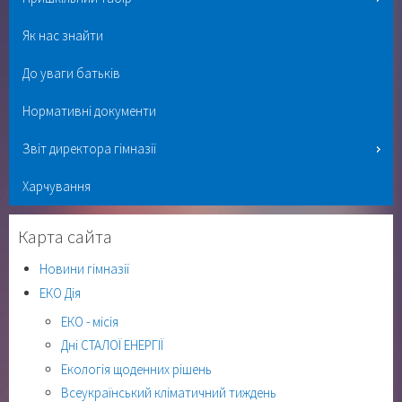
Як нас знайти
До уваги батьків
Нормативні документи
Звіт директора гімназії
Харчування
Карта сайта
Новини гімназії
ЕКО Дія
ЕКО - місія
Дні СТАЛОЇ ЕНЕРГІЇ
Екологія щоденних рішень
Всеукраїнський кліматичний тиждень