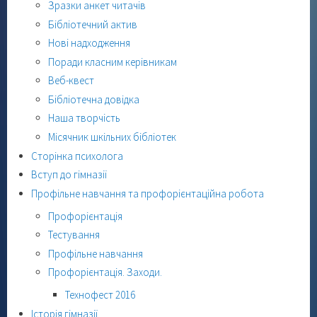
Зразки анкет читачів
Бібліотечний актив
Нові надходження
Поради класним керівникам
Веб-квест
Бібліотечна довідка
Наша творчість
Місячник шкільних бібліотек
Сторінка психолога
Вступ до гімназії
Профільне навчання та профорієнтаційна робота
Профорієнтація
Тестування
Профільне навчання
Профорієнтація. Заходи.
Технофест 2016
Історія гімназії