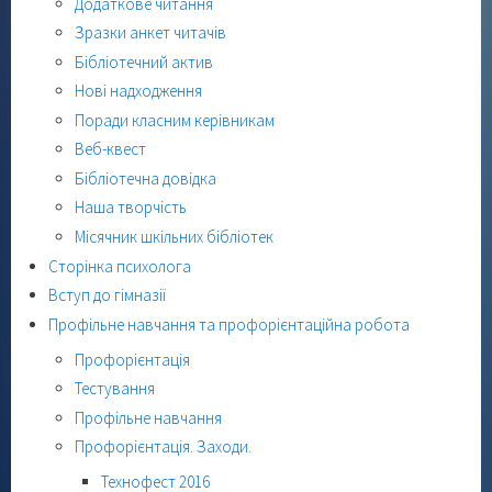
Додаткове читання
Зразки анкет читачів
Бібліотечний актив
Нові надходження
Поради класним керівникам
Веб-квест
Бібліотечна довідка
Наша творчість
Місячник шкільних бібліотек
Сторінка психолога
Вступ до гімназії
Профільне навчання та профорієнтаційна робота
Профорієнтація
Тестування
Профільне навчання
Профорієнтація. Заходи.
Технофест 2016