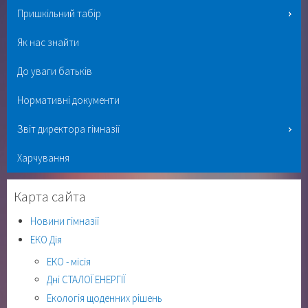
Пришкільний табір
Як нас знайти
До уваги батьків
Нормативні документи
Звіт директора гімназії
Харчування
Карта сайта
Новини гімназії
ЕКО Дія
ЕКО - місія
Дні СТАЛОЇ ЕНЕРГІЇ
Екологія щоденних рішень