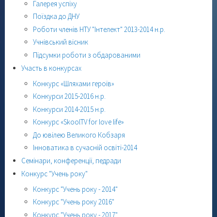
Галерея успіху
Поїздка до ДНУ
Роботи членів НТУ "Інтелект" 2013-2014 н.р.
Учнівський вісник
Підсумки роботи з обдарованими
Участь в конкурсах
Конкурс «Шляхами героїв»
Конкурси 2015-2016 н.р.
Конкурси 2014-2015 н.р.
Конкурс «SkoolTV for love life»
До ювілею Великого Кобзаря
Інноватика в сучасній освіті-2014
Семінари, конференції, педради
Конкурс "Учень року"
Конкурс "Учень року - 2014"
Конкурс "Учень року 2016"
Конкурс "Учень року - 2017"