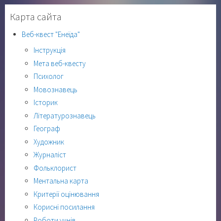
Карта сайта
Веб-квест "Енеїда"
Інструкція
Мета веб-квесту
Психолог
Мовознавець
Історик
Літературознавець
Географ
Художник
Журналіст
Фольклорист
Ментальна карта
Критерії оцінювання
Корисні посилання
Роботи учнів