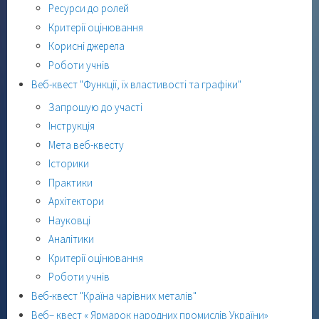
Ресурси до ролей
Критерії оцінювання
Корисні джерела
Роботи учнів
Веб-квест "Функції, їх властивості та графіки"
Запрошую до участі
Інструкція
Мета веб-квесту
Історики
Практики
Архітектори
Науковці
Аналітики
Критерії оцінювання
Роботи учнів
Веб-квест "Країна чарівних металів"
Веб– квест « Ярмарок народних промислів України»