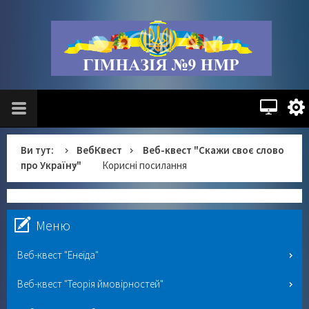
Ви тут:
ВебКвест
Веб-квест "Скажи своє слово
про Україну"
Корисні посилання
Меню
Веб-квест "Енеїда"
Веб-квест "Теорія ймовірностей"