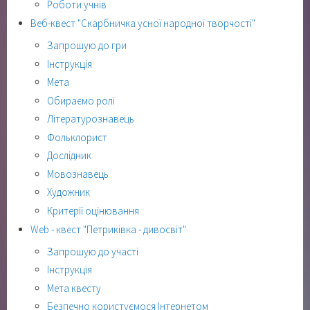
Роботи учнів
Веб-квест "Скарбничка усної народної творчості"
Запрошую до гри
Інструкція
Мета
Обираємо ролі
Літературознавець
Фольклорист
Дослідник
Мовознавець
Художник
Критерії оцінювання
Web - квест "Петриківка - дивосвіт"
Запрошую до участі
Інструкція
Мета квесту
Безпечно користуємося Інтернетом