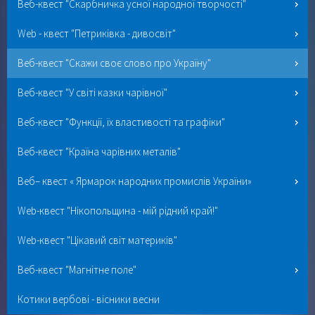
Веб-квест "Скарбничка усної народної творчості"
Web - квест "Петриківка - дивосвіт"
Веб-квест "Скажи своє слово про Україну"
Веб-квест "У світі казки чарівної"
Веб-квест "Функції, їх властивості та графіки"
Веб-квест "Країна чарівних металів"
Веб– квест « Ярмарок народних промислів України»
Web-квест "Нікопольщина - мій рідний край!"
Web-квест "Цікавий світ материків"
Веб-квест "Магнітне поле"
Котики вербові - вісники весни