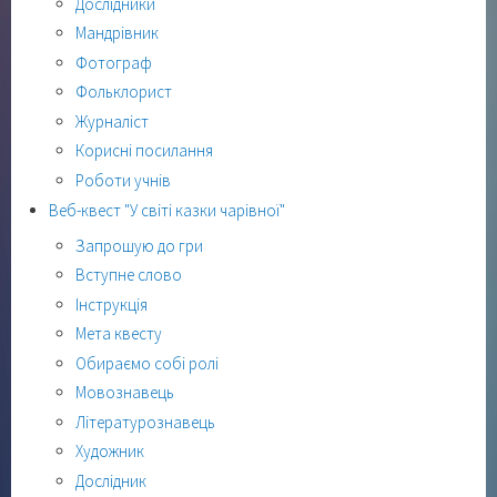
Дослідники
Мандрівник
Фотограф
Фольклорист
Журналіст
Корисні посилання
Роботи учнів
Веб-квест "У світі казки чарівної"
Запрошую до гри
Вступне слово
Інструкція
Мета квесту
Обираємо собі ролі
Мовознавець
Літературознавець
Художник
Дослідник