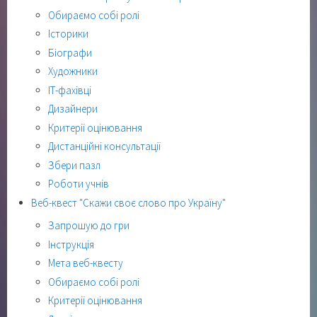
Обираємо собі ролі
Історики
Біографи
Художники
ІТ-фахівці
Дизайнери
Критерії оцінювання
Дистанційні консультації
Збери пазл
Роботи учнів
Веб-квест "Скажи своє слово про Україну"
Запрошую до гри
Інструкція
Мета веб-квесту
Обираємо собі ролі
Критерії оцінювання