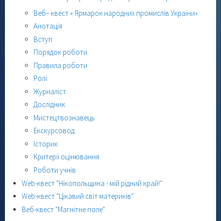
Веб– квест « Ярмарок народних промислів України»
Анотація
Вступ
Порядок роботи
Правила роботи
Ролі
Журналіст
Дослідник
Мистецтвознавець
Екскурсовод
Історик
Критерії оцінювання
Роботи учнів
Web-квест "Нікопольщина - мій рідний край!"
Web-квест "Цікавий світ материків"
Веб-квест "Магнітне поле"