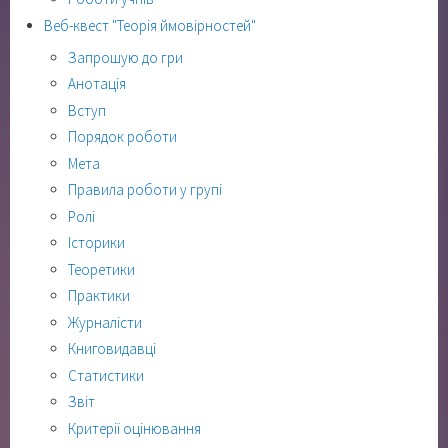
Веб-квест "Теорія ймовірностей"
Запрошую до гри
Анотація
Вступ
Порядок роботи
Мета
Правила роботи у групі
Ролі
Історики
Теоретики
Практики
Журналісти
Книговидавці
Статистики
Звіт
Критерії оцінювання