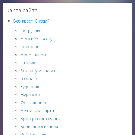
Карта сайта
Веб-квест "Енеїда"
Інструкція
Мета веб-квесту
Психолог
Мовознавець
Історик
Літературознавець
Географ
Художник
Журналіст
Фольклорист
Ментальна карта
Критерії оцінювання
Корисні посилання
Роботи учнів