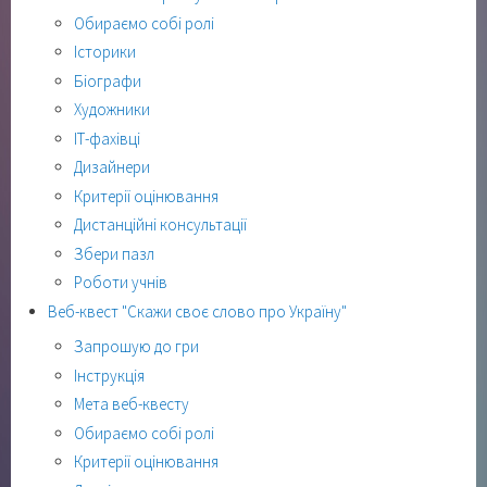
Обираємо собі ролі
Історики
Біографи
Художники
ІТ-фахівці
Дизайнери
Критерії оцінювання
Дистанційні консультації
Збери пазл
Роботи учнів
Веб-квест "Скажи своє слово про Україну"
Запрошую до гри
Інструкція
Мета веб-квесту
Обираємо собі ролі
Критерії оцінювання