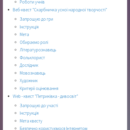
Роботи учнів
Веб-квест "Скарбничка усної народної творчості"
Запрошую до гри
Інструкція
Мета
Обираємо ролі
Літературознавець
Фольклорист
Дослідник
Мовознавець
Художник
Критерії оцінювання
Web - квест "Петриківка - дивосвіт"
Запрошую до участі
Інструкція
Мета квесту
Безпечно користуємося Інтернетом