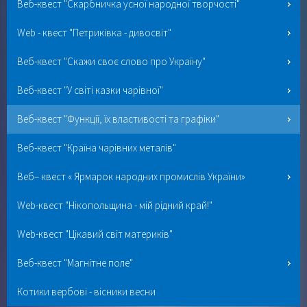
Веб-квест "Скарбничка усної народної творчості"
Web - квест "Петриківка - дивосвіт"
Веб-квест "Скажи своє слово про Україну"
Веб-квест "У світі казки чарівної"
Веб-квест "Функції, їх властивості та графіки"
Веб-квест "Країна чарівних металів"
Веб– квест « Ярмарок народних промислів України»
Web-квест "Нікопольщина - мій рідний край!"
Web-квест "Цікавий світ материків"
Веб-квест "Магнітне поле"
Котики вербові - вісники весни