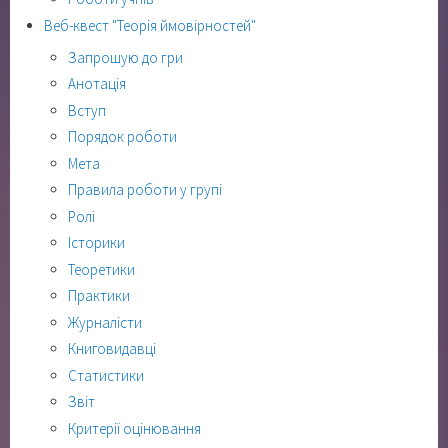
Веб-квест "Теорія ймовірностей"
Запрошую до гри
Анотація
Вступ
Порядок роботи
Мета
Правила роботи у групі
Ролі
Історики
Теоретики
Практики
Журналісти
Книговидавці
Статистики
Звіт
Критерії оцінювання