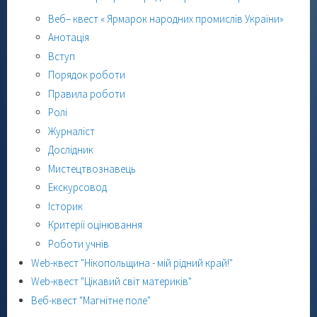
Веб– квест « Ярмарок народних промислів України»
Анотація
Вступ
Порядок роботи
Правила роботи
Ролі
Журналіст
Дослідник
Мистецтвознавець
Екскурсовод
Історик
Критерії оцінювання
Роботи учнів
Web-квест "Нікопольщина - мій рідний край!"
Web-квест "Цікавий світ материків"
Веб-квест "Магнітне поле"