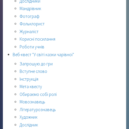
Дослідники
Мандрівник
Фотограф
Фольклорист
Журналіст
Корисні посилання
Роботи учнів
Веб-квест "У світі казки чарівної"
Запрошую до гри
Вступне слово
Інструкція
Мета квесту
Обираємо собі ролі
Мовознавець
Літературознавець
Художник
Дослідник