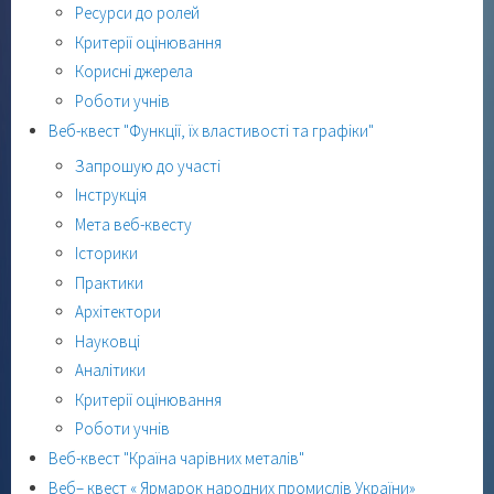
Ресурси до ролей
Критерії оцінювання
Корисні джерела
Роботи учнів
Веб-квест "Функції, їх властивості та графіки"
Запрошую до участі
Інструкція
Мета веб-квесту
Історики
Практики
Архітектори
Науковці
Аналітики
Критерії оцінювання
Роботи учнів
Веб-квест "Країна чарівних металів"
Веб– квест « Ярмарок народних промислів України»