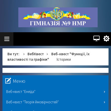
Ви тут:
ВебКвест
Веб-квест "Функції, їх
властивості та графіки"
Історики
Меню
Веб-квест "Енеїда"
Веб-квест "Теорія ймовірностей"