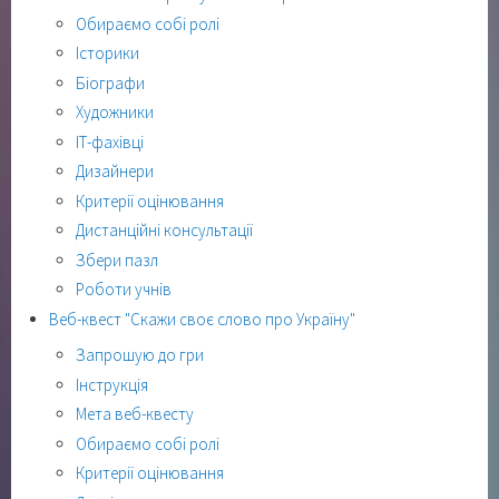
Обираємо собі ролі
Історики
Біографи
Художники
ІТ-фахівці
Дизайнери
Критерії оцінювання
Дистанційні консультації
Збери пазл
Роботи учнів
Веб-квест "Скажи своє слово про Україну"
Запрошую до гри
Інструкція
Мета веб-квесту
Обираємо собі ролі
Критерії оцінювання