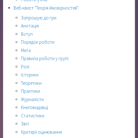
Веб-квест "Теорія ймовірностей"
Запрошую до гри
Анотація
Вступ
Порядок роботи
Мета
Правила роботи у групі
Ролі
Історики
Теоретики
Практики
Журналісти
Книговидавці
Статистики
Звіт
Критерії оцінювання