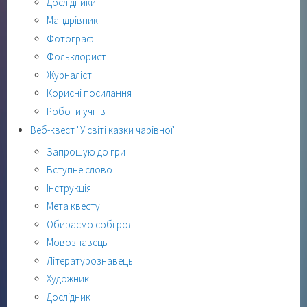
Дослідники
Мандрівник
Фотограф
Фольклорист
Журналіст
Корисні посилання
Роботи учнів
Веб-квест "У світі казки чарівної"
Запрошую до гри
Вступне слово
Інструкція
Мета квесту
Обираємо собі ролі
Мовознавець
Літературознавець
Художник
Дослідник