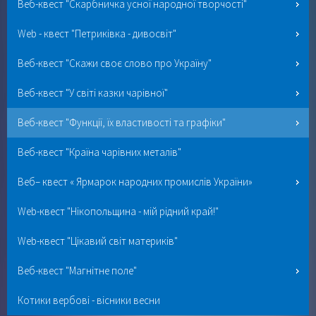
Веб-квест "Скарбничка усної народної творчості"
Web - квест "Петриківка - дивосвіт"
Веб-квест "Скажи своє слово про Україну"
Веб-квест "У світі казки чарівної"
Веб-квест "Функції, їх властивості та графіки"
Веб-квест "Країна чарівних металів"
Веб– квест « Ярмарок народних промислів України»
Web-квест "Нікопольщина - мій рідний край!"
Web-квест "Цікавий світ материків"
Веб-квест "Магнітне поле"
Котики вербові - вісники весни