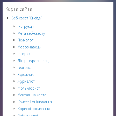
Карта сайта
Веб-квест "Енеїда"
Інструкція
Мета веб-квесту
Психолог
Мовознавець
Історик
Літературознавець
Географ
Художник
Журналіст
Фольклорист
Ментальна карта
Критерії оцінювання
Корисні посилання
Роботи учнів