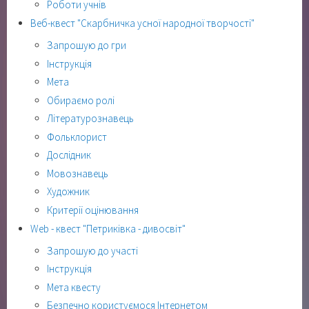
Роботи учнів
Веб-квест "Скарбничка усної народної творчості"
Запрошую до гри
Інструкція
Мета
Обираємо ролі
Літературознавець
Фольклорист
Дослідник
Мовознавець
Художник
Критерії оцінювання
Web - квест "Петриківка - дивосвіт"
Запрошую до участі
Інструкція
Мета квесту
Безпечно користуємося Інтернетом