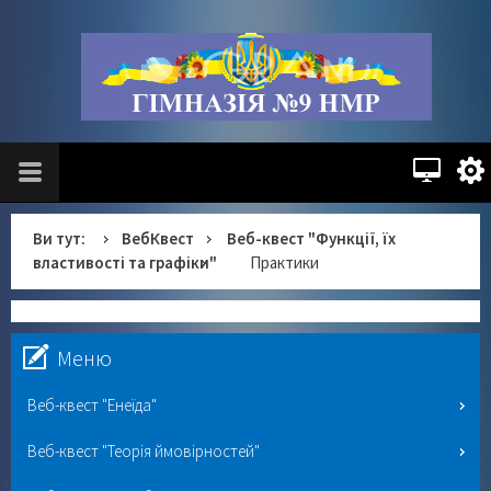
Ви тут:
ВебКвест
Веб-квест "Функції, їх
властивості та графіки"
Практики
Меню
Веб-квест "Енеїда"
Веб-квест "Теорія ймовірностей"