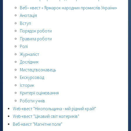
Веб– квест « Ярмарок народних промислів України»
Анотація
Вступ
Порядок роботи
Правила роботи
Ролі
Журналіст
Дослідник
Мистецтвознавець
Екскурсовод
Історик
Критерії оцінювання
Роботи учнів
Web-квест "Нікопольщина - мій рідний край!"
Web-квест "Цікавий світ материків"
Веб-квест "Магнітне поле"