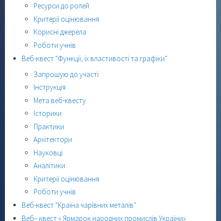
Ресурси до ролей
Критерії оцінювання
Корисні джерела
Роботи учнів
Веб-квест "Функції, їх властивості та графіки"
Запрошую до участі
Інструкція
Мета веб-квесту
Історики
Практики
Архітектори
Науковці
Аналітики
Критерії оцінювання
Роботи учнів
Веб-квест "Країна чарівних металів"
Веб– квест « Ярмарок народних промислів України»