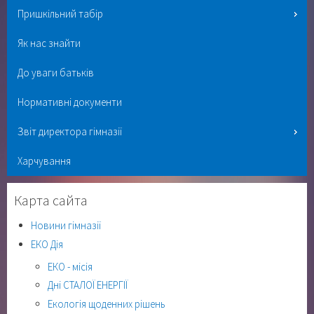
Пришкільний табір
Як нас знайти
До уваги батьків
Нормативні документи
Звіт директора гімназії
Харчування
Карта сайта
Новини гімназії
ЕКО Дія
ЕКО - місія
Дні СТАЛОЇ ЕНЕРГІЇ
Екологія щоденних рішень