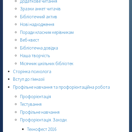
Додаткове читання
Зразки анкет читачів
Бібліотечний актив
Нові надходження
Поради класним керівникам
Веб-квест
Бібліотечна довідка
Наша творчість
Місячник шкільних бібліотек
Сторінка психолога
Вступ до гімназії
Профільне навчання та профорієнтаційна робота
Профорієнтація
Тестування
Профільне навчання
Профорієнтація. Заходи.
Технофест 2016