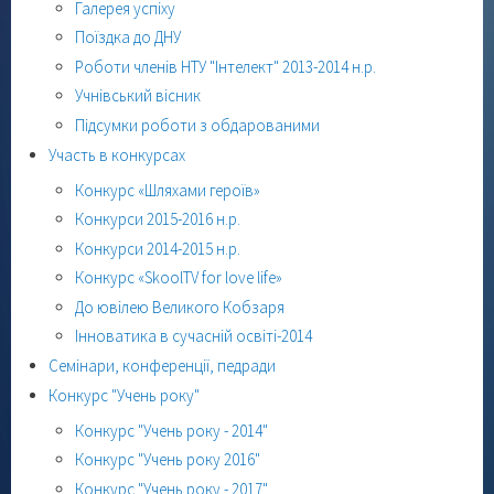
Галерея успіху
Поїздка до ДНУ
Роботи членів НТУ "Інтелект" 2013-2014 н.р.
Учнівський вісник
Підсумки роботи з обдарованими
Участь в конкурсах
Конкурс «Шляхами героїв»
Конкурси 2015-2016 н.р.
Конкурси 2014-2015 н.р.
Конкурс «SkoolTV for love life»
До ювілею Великого Кобзаря
Інноватика в сучасній освіті-2014
Семінари, конференції, педради
Конкурс "Учень року"
Конкурс "Учень року - 2014"
Конкурс "Учень року 2016"
Конкурс "Учень року - 2017"