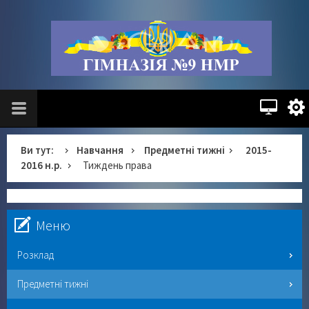
Ви тут:
Навчання
Предметні тижні
2015-
2016 н.р.
Тиждень права
Меню
Розклад
Предметні тижні