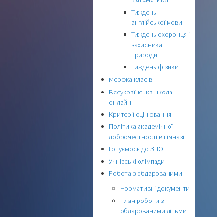
Тиждень
англійської мови
Тиждень охоронця і
захисника
природи.
Тиждень фізики
Мережа класів
Всеукраїнська школа
онлайн
Критерії оцінювання
Політика академічної
доброчестності в гімназії
Готуємось до ЗНО
Учнівські олімпади
Робота з обдарованими
Нормативні документи
План роботи з
обдарованими дітьми