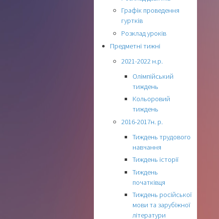
Графік проведення
гуртків
Розклад уроків
Предметні тижні
2021-2022 н.р.
Олімпійський
тиждень
Кольоровий
тиждень
2016-2017н. р.
Тиждень трудового
навчання
Тиждень історії
Тиждень
початківця
Тиждень російської
мови та зарубіжної
літератури