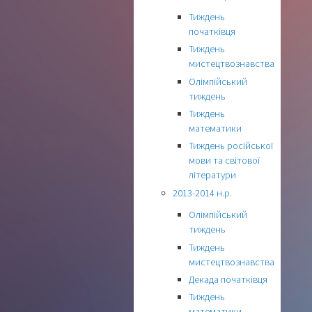
Тиждень
початківця
Тиждень
мистецтвознавства
Олімпійський
тиждень
Тиждень
математики
Тиждень російської
мови та світової
літератури
2013-2014 н.р.
Олімпійський
тиждень
Тиждень
мистецтвознавства
Декада початківця
Тиждень
математики