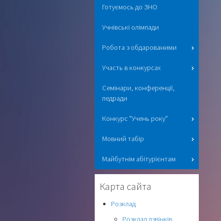
Готуємось до ЗНО
Учнівські олімпади
Робота з обдарованими
Участь в конкурсах
Семінари, конференції,
педради
Конкурс "Учень року"
Мовний табір
Майбутнім абітурієнтам
Карта сайта
Розклад
Розклад дзвінків