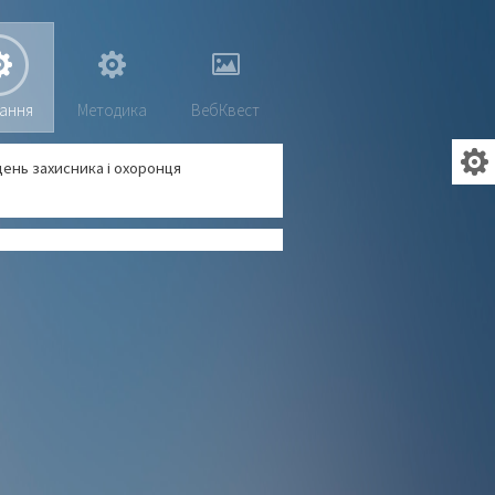
ання
Методика
ВебКвест
ень захисника і охоронця