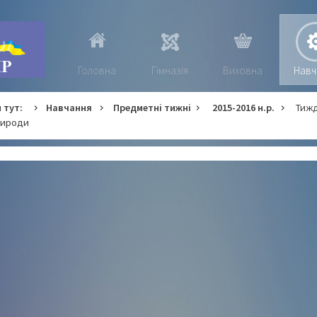
Головна
Гімназія
Виховна
Навч
 тут:
Навчання
Предметні тижні
2015-2016 н.р.
Тижд
рироди