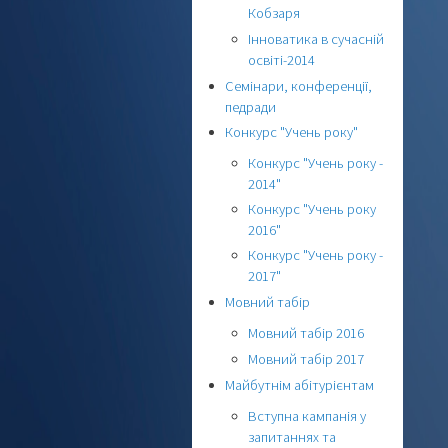
Кобзаря
Інноватика в сучасній
освіті-2014
Семінари, конференції,
педради
Конкурс "Учень року"
Конкурс "Учень року -
2014"
Конкурс "Учень року
2016"
Конкурс "Учень року -
2017"
Мовний табір
Мовний табір 2016
Мовний табір 2017
Майбутнім абітурієнтам
Вступна кампанія у
запитаннях та