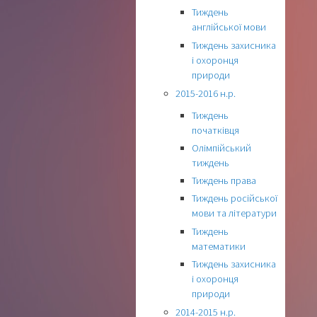
Тиждень
англійської мови
Тиждень захисника
і охоронця
природи
2015-2016 н.р.
Тиждень
початківця
Олімпійський
тиждень
Тиждень права
Тиждень російської
мови та літератури
Тиждень
математики
Тиждень захисника
і охоронця
природи
2014-2015 н.р.