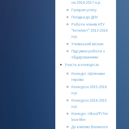
на 2016-2017 н.р.
Галерея успіху
Поїздка до ДНУ
Роботи членів НТУ
"Інтелект" 2013-2014
н.р.
Учнівський вісник
Підсумки роботи з
обдарованими
Участь в конкурсах
Конкурс «Шляхами
героїв»
Конкурси 2015-2016
н.р.
Конкурси 2014-2015
н.р.
Конкурс «SkoolTV for
love life»
До ювілею Великого