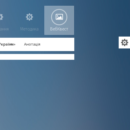
ання
Методика
ВебКвест
України»
Анотація