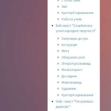
Статистики
Звіт
Критерії оцінювання
Роботи учнів
Веб-квест "Скарбничка
усної народної творчості"
Запрошую до гри
Інструкція
Мета
Обираємо ролі
Літературознавець
Фольклорист
Дослідник
Мовознавець
Художник
Критерії оцінювання
Web - квест "Петриківка -
дивосвіт"