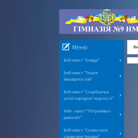
Меню
Ви
Веб-квест "Енеїда"
Веб-квест "Теорія
ймовірностей"
Веб-квест "Скарбничка
усної народної творчості"
Web - квест "Петриківка -
дивосвіт"
Веб-квест "Скажи своє
слово про Україну"