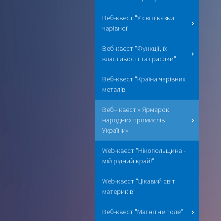
Веб-квест "У світі казки
чарівної"
Веб-квест "Функції, їх
властивості та графіки"
Веб-квест "Країна чарівних
металів"
Веб– квест « Ярмарок
народних промислів
України»
Web-квест "Нікопольщина -
мій рідний край!"
Web-квест "Цікавий світ
материків"
Веб-квест "Магнітне поле"