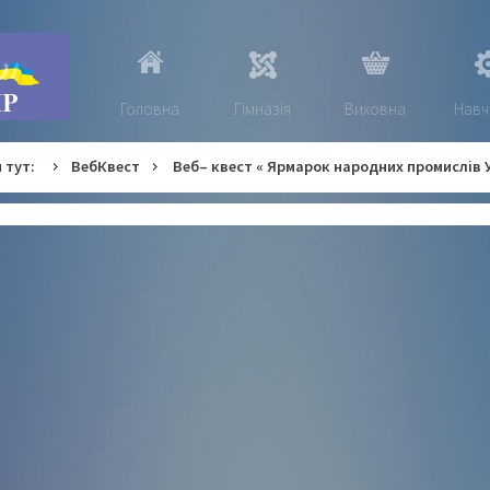
Головна
Гімназія
Виховна
Навч
 тут:
ВебКвест
Веб– квест « Ярмарок народних промислів 