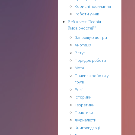
Корисні посилання
Роботи учнів
Веб-квест "Теорія
ймовірностей"
Запрошую до гри
Анотація
Вступ
Порядок роботи
Мета
Правила роботи у
групі
Ролі
Історики
Теоретики
Практики
Журналісти
Книговидавці