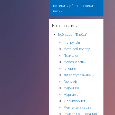
Котики вербові - вісники
весни
Карта сайта
Веб-квест "Енеїда"
Інструкція
Мета веб-квесту
Психолог
Мовознавець
Історик
Літературознавець
Географ
Художник
Журналіст
Фольклорист
Ментальна карта
Критерії оцінювання