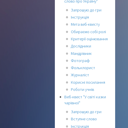
слово про Україну"
Запрошую до гри
Інструкція
Мета веб-квесту
Обираємо собі ролі
Критерії оцінювання
Дослідники
Мандрівник
Фотограф
Фольклорист
Журналіст
Корисні посилання
Роботи учнів
Веб-квест "У світі казки
чарівної"
Запрошую до гри
Вступне слово
Інструкція