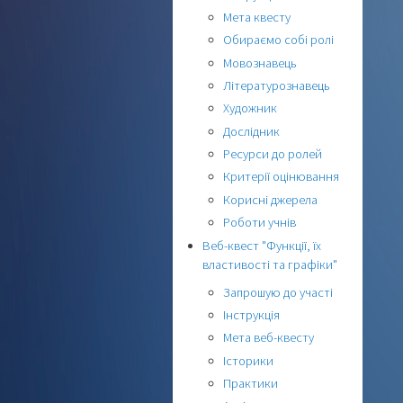
Мета квесту
Обираємо собі ролі
Мовознавець
Літературознавець
Художник
Дослідник
Ресурси до ролей
Критерії оцінювання
Корисні джерела
Роботи учнів
Веб-квест "Функції, їх
властивості та графіки"
Запрошую до участі
Інструкція
Мета веб-квесту
Історики
Практики