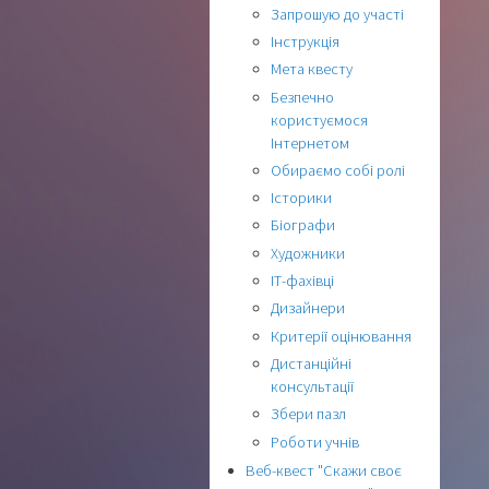
Запрошую до участі
Інструкція
Мета квесту
Безпечно
користуємося
Інтернетом
Обираємо собі ролі
Історики
Біографи
Художники
ІТ-фахівці
Дизайнери
Критерії оцінювання
Дистанційні
консультації
Збери пазл
Роботи учнів
Веб-квест "Скажи своє