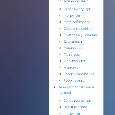
слово про Україну"
Запрошую до гри
Інструкція
Мета веб-квесту
Обираємо собі ролі
Критерії оцінювання
Дослідники
Мандрівник
Фотограф
Фольклорист
Журналіст
Корисні посилання
Роботи учнів
Веб-квест "У світі казки
чарівної"
Запрошую до гри
Вступне слово
Інструкція