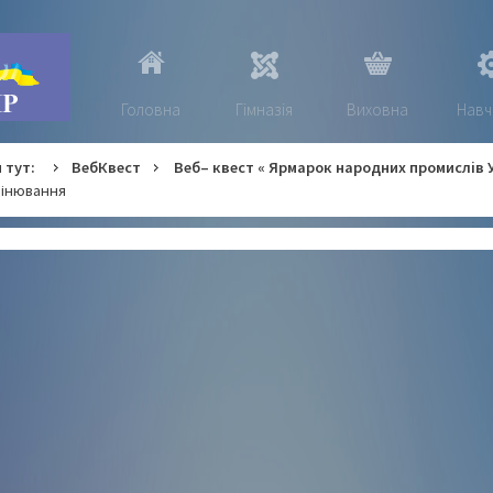
Головна
Гімназія
Виховна
Навч
 тут:
ВебКвест
Веб– квест « Ярмарок народних промислів 
інювання