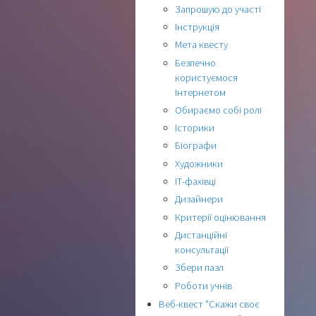
Запрошую до участі
Інструкція
Мета квесту
Безпечно
користуємося
Інтернетом
Обираємо собі ролі
Історики
Біографи
Художники
ІТ-фахівці
Дизайнери
Критерії оцінювання
Дистанційні
консультації
Збери пазл
Роботи учнів
Веб-квест "Скажи своє