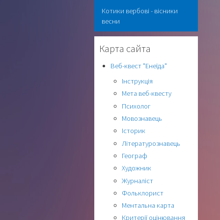
Котики вербові - вісники
весни
Карта сайта
Веб-квест "Енеїда"
Інструкція
Мета веб-квесту
Психолог
Мовознавець
Історик
Літературознавець
Географ
Художник
Журналіст
Фольклорист
Ментальна карта
Критерії оцінювання