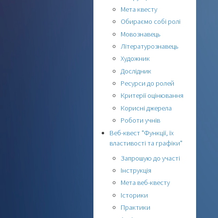
Мета квесту
Обираємо собі ролі
Мовознавець
Літературознавець
Художник
Дослідник
Ресурси до ролей
Критерії оцінювання
Корисні джерела
Роботи учнів
Веб-квест "Функції, їх
властивості та графіки"
Запрошую до участі
Інструкція
Мета веб-квесту
Історики
Практики