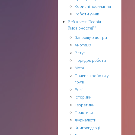
Корисні посилання
Роботи учнів
Веб-квест "Теорія
ймовірностей"
Запрошую до гри
Анотація
Вступ
Порядок роботи
Мета
Правила роботи у
групі
Ролі
Історики
Теоретики
Практики
Журналісти
Книговидавці