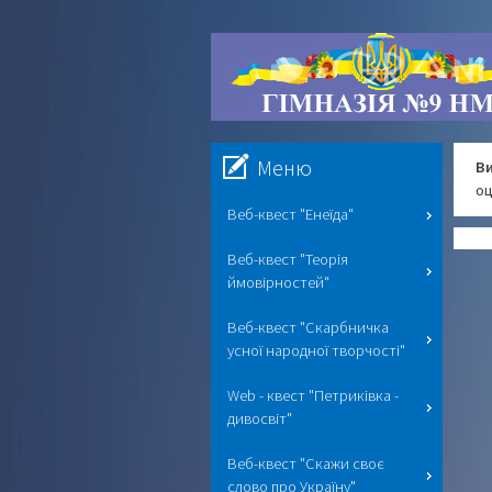
Меню
Ви
оц
Веб-квест "Енеїда"
Веб-квест "Теорія
ймовірностей"
Веб-квест "Скарбничка
усної народної творчості"
Web - квест "Петриківка -
дивосвіт"
Веб-квест "Скажи своє
слово про Україну"