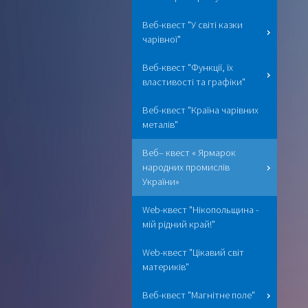
Веб-квест "У світі казки
чарівної"
Веб-квест "Функції, їх
властивості та графіки"
Веб-квест "Країна чарівних
металів"
Веб– квест « Ярмарок
народних промислів
України»
Web-квест "Нікопольщина -
мій рідний край!"
Web-квест "Цікавий світ
материків"
Веб-квест "Магнітне поле"