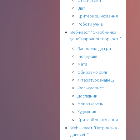
Статистики
Звіт
Критерії оцінювання
Роботи учнів
Веб-квест "Скарбничка
усної народної творчості"
Запрошую до гри
Інструкція
Мета
Обираємо ролі
Літературознавець
Фольклорист
Дослідник
Мовознавець
Художник
Критерії оцінювання
Web - квест "Петриківка -
дивосвіт"