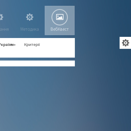
ання
Методика
ВебКвест
України»
Критерії