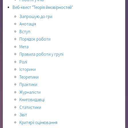
Веб-квест "Теорія ймовірностей"
Запрошую до гри
Анотація
Вступ
Порядок роботи
Мета
Правила роботи у групі
Ролі
Історики
Теоретики
Практики
Журналісти
Книговидавці
Статистики
Звіт
Критерії оцінювання