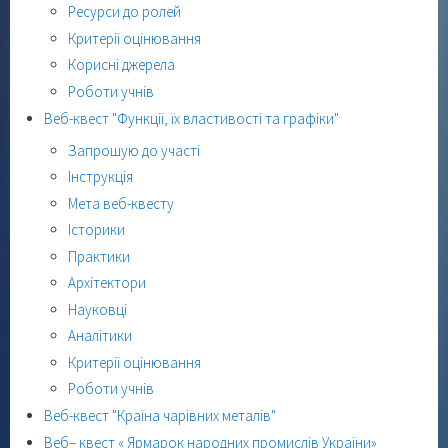
Ресурси до ролей
Критерії оцінювання
Корисні джерела
Роботи учнів
Веб-квест "Функції, їх властивості та графіки"
Запрошую до участі
Інструкція
Мета веб-квесту
Історики
Практики
Архітектори
Науковці
Аналітики
Критерії оцінювання
Роботи учнів
Веб-квест "Країна чарівних металів"
Веб– квест « Ярмарок народних промислів України»