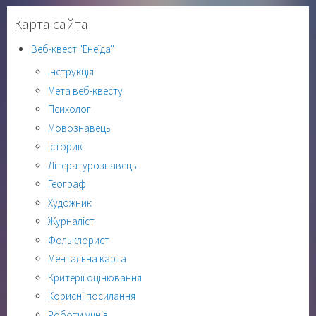
Карта сайта
Веб-квест "Енеїда"
Інструкція
Мета веб-квесту
Психолог
Мовознавець
Історик
Літературознавець
Географ
Художник
Журналіст
Фольклорист
Ментальна карта
Критерії оцінювання
Корисні посилання
Роботи учнів