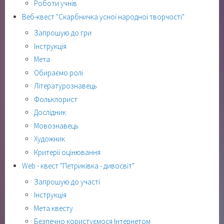
Роботи учнів
Веб-квест "Скарбничка усної народної творчості"
Запрошую до гри
Інструкція
Мета
Обираємо ролі
Літературознавець
Фольклорист
Дослідник
Мовознавець
Художник
Критерії оцінювання
Web - квест "Петриківка - дивосвіт"
Запрошую до участі
Інструкція
Мета квесту
Безпечно користуємося Інтернетом