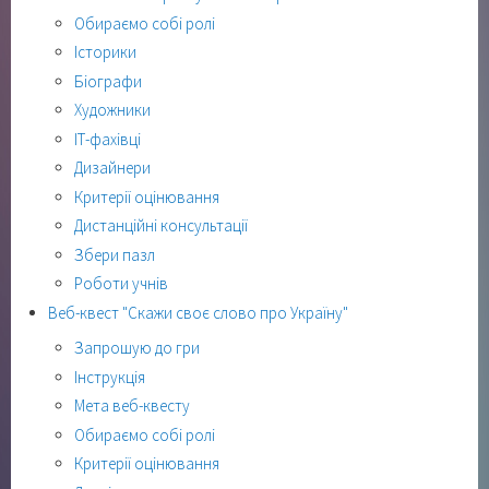
Обираємо собі ролі
Історики
Біографи
Художники
ІТ-фахівці
Дизайнери
Критерії оцінювання
Дистанційні консультації
Збери пазл
Роботи учнів
Веб-квест "Скажи своє слово про Україну"
Запрошую до гри
Інструкція
Мета веб-квесту
Обираємо собі ролі
Критерії оцінювання