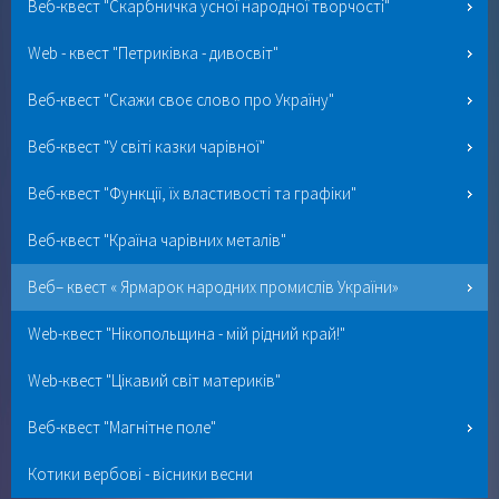
Веб-квест "Скарбничка усної народної творчості"
Web - квест "Петриківка - дивосвіт"
Веб-квест "Скажи своє слово про Україну"
Веб-квест "У світі казки чарівної"
Веб-квест "Функції, їх властивості та графіки"
Веб-квест "Країна чарівних металів"
Веб– квест « Ярмарок народних промислів України»
Web-квест "Нікопольщина - мій рідний край!"
Web-квест "Цікавий світ материків"
Веб-квест "Магнітне поле"
Котики вербові - вісники весни