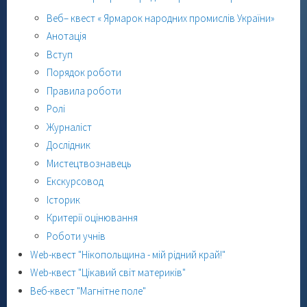
Веб– квест « Ярмарок народних промислів України»
Анотація
Вступ
Порядок роботи
Правила роботи
Ролі
Журналіст
Дослідник
Мистецтвознавець
Екскурсовод
Історик
Критерії оцінювання
Роботи учнів
Web-квест "Нікопольщина - мій рідний край!"
Web-квест "Цікавий світ материків"
Веб-квест "Магнітне поле"