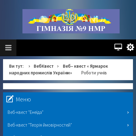
Ви тут:
ВебКвест
Веб– квест « Ярмарок
народних промислів України»
Роботи учнів
Меню
Веб-квест "Енеїда"
Веб-квест "Теорія ймовірностей"