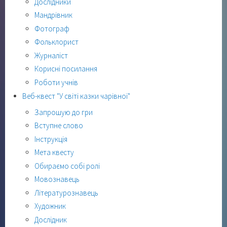
Дослідники
Мандрівник
Фотограф
Фольклорист
Журналіст
Корисні посилання
Роботи учнів
Веб-квест "У світі казки чарівної"
Запрошую до гри
Вступне слово
Інструкція
Мета квесту
Обираємо собі ролі
Мовознавець
Літературознавець
Художник
Дослідник