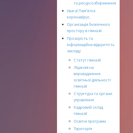
та ресурсозбереження
Увага! Пам'ятка
коронавірус.
Організація безпечного
простору в гімназії
Прозорість та
інформаційна відкритість
закладу
Статут гімназії
Ліцензія на
впровадження
освітньої діяльності
гімназії
Структура та органи
управління
Кадровий склад
гімназії
Освітні програми
Територія