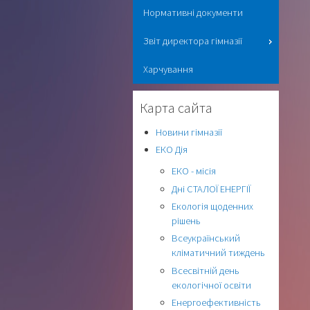
Нормативні документи
Звіт директора гімназії
Харчування
Карта сайта
Новини гімназії
ЕКО Дія
ЕКО - місія
Дні СТАЛОЇ ЕНЕРГІЇ
Екологія щоденних
рішень
Всеукраїнський
кліматичний тиждень
Всесвітній день
екологічної освіти
Енергоефективність