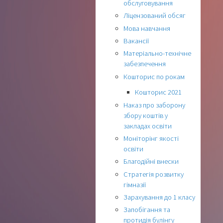
обслуговування
Ліцензований обсяг
Мова навчання
Вакансії
Матеріально-технічне
забезпечення
Кошторис по рокам
Кошторис 2021
Наказ про заборону
збору коштів у
закладах освіти
Моніторінг якості
освіти
Благодійні внески
Стратегія розвитку
гімназії
Зарахування до 1 класу
Запобігання та
протидія булінгу