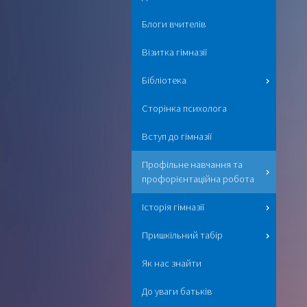
Блоги вчителів
Візитка гімназії
Бібліотека
Сторінка психолога
Вступ до гімназії
Профільне навчання та
профорієнтаційна робота
Історія гімназії
Пришкільний табір
Як нас знайти
До уваги батьків