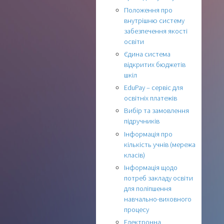
Положення про
внутрішню систему
забезпечення якості
освіти
Єдина система
відкритих бюджетів
шкіл
EduPay – сервіс для
освітніх платежів
Вибір та замовлення
підручників
Інформація про
кількість учнів (мережа
класів)
Інформація щодо
потреб закладу освіти
для поліпшення
навчально-виховного
процесу
Електронна