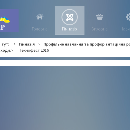
Головна
Гімназія
Виховна
Навч
 тут:
Гімназія
Профільне навчання та профорієнтаційна р
ходи.
Технофест 2016