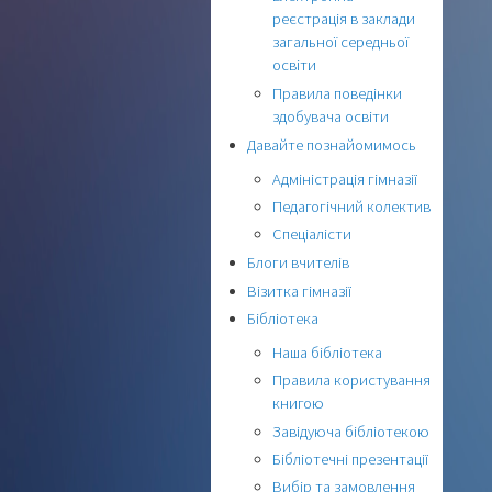
реєстрація в заклади
загальної середньої
освіти
Правила поведінки
здобувача освіти
Давайте познайомимось
Адміністрація гімназії
Педагогічний колектив
Спеціалісти
Блоги вчителів
Візитка гімназії
Бібліотека
Наша бібліотека
Правила користування
книгою
Завідуюча бібліотекою
Бібліотечні презентації
Вибір та замовлення