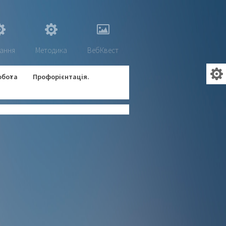
ання
Методика
ВебКвест
обота
Профорієнтація.