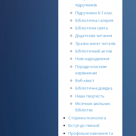
підручників
Підручники 6-7 клас
Бібліотечна галерея
Бібліотечні свята
Додаткове читання
Зразки анкет читачів
Бібліотечний актив
Нові надходження
Поради класним
керівникам
Веб-квест
Бібліотечна довідка
Наша творчість
Місячник шкільних
бібліотек
Сторінка психолога
Вступ до гімназії
Профільне навчання та