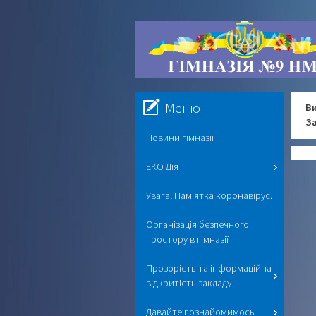
Меню
Ви
За
Новини гімназії
ЕКО Дія
Увага! Пам'ятка коронавірус.
Організація безпечного
простору в гімназії
Прозорість та інформаційна
відкритість закладу
Давайте познайомимось