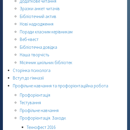
Додаткове читання
Зразки анкет читачів
Бібліотечний актив
Нові надходження
Поради класним керівникам
Веб-квест
Бібліотечна довідка
Наша творчість
Місячник шкільних бібліотек
Сторінка психолога
Вступ до гімназії
Профільне навчання та профорієнтаційна робота
Профорієнтація
Тестування
Профільне навчання
Профорієнтація. Заходи.
Технофест 2016