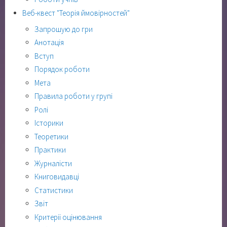
Веб-квест "Теорія ймовірностей"
Запрошую до гри
Анотація
Вступ
Порядок роботи
Мета
Правила роботи у групі
Ролі
Історики
Теоретики
Практики
Журналісти
Книговидавці
Статистики
Звіт
Критерії оцінювання