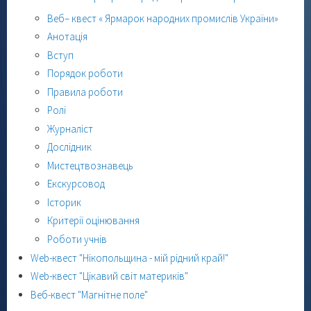
Веб– квест « Ярмарок народних промислів України»
Анотація
Вступ
Порядок роботи
Правила роботи
Ролі
Журналіст
Дослідник
Мистецтвознавець
Екскурсовод
Історик
Критерії оцінювання
Роботи учнів
Web-квест "Нікопольщина - мій рідний край!"
Web-квест "Цікавий світ материків"
Веб-квест "Магнітне поле"