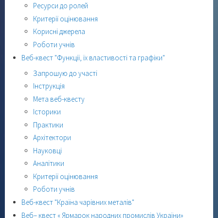
Ресурси до ролей
Критерії оцінювання
Корисні джерела
Роботи учнів
Веб-квест "Функції, їх властивості та графіки"
Запрошую до участі
Інструкція
Мета веб-квесту
Історики
Практики
Архітектори
Науковці
Аналітики
Критерії оцінювання
Роботи учнів
Веб-квест "Країна чарівних металів"
Веб– квест « Ярмарок народних промислів України»