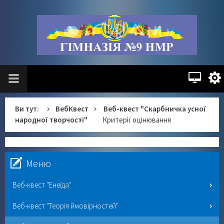
Ви тут:
ВебКвест
Веб-квест "Скарбничка усної
народної творчості"
Критерії оцінювання
Меню
Веб-квест "Енеїда"
Веб-квест "Теорія ймовірностей"