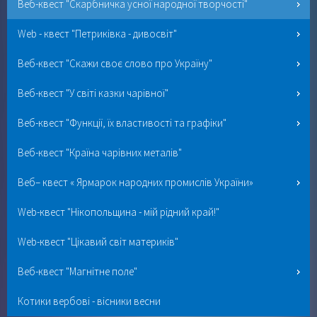
Веб-квест "Скарбничка усної народної творчості"
Web - квест "Петриківка - дивосвіт"
Веб-квест "Скажи своє слово про Україну"
Веб-квест "У світі казки чарівної"
Веб-квест "Функції, їх властивості та графіки"
Веб-квест "Країна чарівних металів"
Веб– квест « Ярмарок народних промислів України»
Web-квест "Нікопольщина - мій рідний край!"
Web-квест "Цікавий світ материків"
Веб-квест "Магнітне поле"
Котики вербові - вісники весни