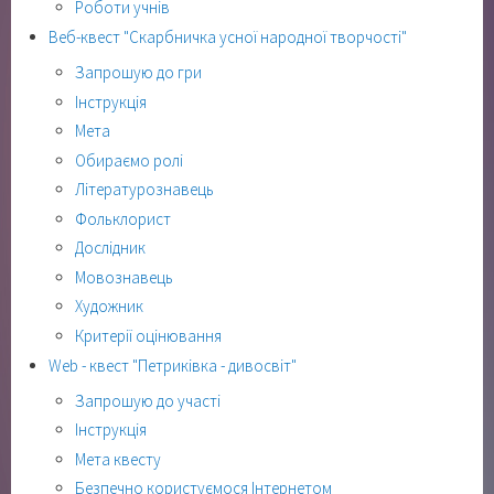
Роботи учнів
Веб-квест "Скарбничка усної народної творчості"
Запрошую до гри
Інструкція
Мета
Обираємо ролі
Літературознавець
Фольклорист
Дослідник
Мовознавець
Художник
Критерії оцінювання
Web - квест "Петриківка - дивосвіт"
Запрошую до участі
Інструкція
Мета квесту
Безпечно користуємося Інтернетом