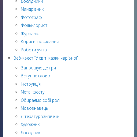
Дослідники
Мандрівник
Фотограф
Фольклорист
Журналіст
Корисні посилання
Роботи учнів
Веб-квест "У світі казки чарівної"
Запрошую до гри
Вступне слово
Інструкція
Мета квесту
Обираємо собі ролі
Мовознавець
Літературознавець
Художник
Дослідник