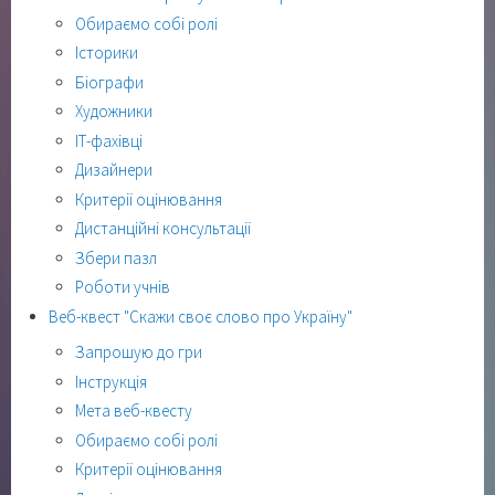
Обираємо собі ролі
Історики
Біографи
Художники
ІТ-фахівці
Дизайнери
Критерії оцінювання
Дистанційні консультації
Збери пазл
Роботи учнів
Веб-квест "Скажи своє слово про Україну"
Запрошую до гри
Інструкція
Мета веб-квесту
Обираємо собі ролі
Критерії оцінювання