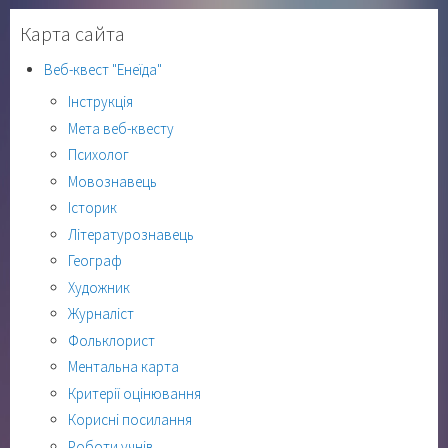
Карта сайта
Веб-квест "Енеїда"
Інструкція
Мета веб-квесту
Психолог
Мовознавець
Історик
Літературознавець
Географ
Художник
Журналіст
Фольклорист
Ментальна карта
Критерії оцінювання
Корисні посилання
Роботи учнів