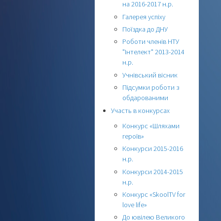
на 2016-2017 н.р.
Галерея успіху
Поїздка до ДНУ
Роботи членів НТУ
"Інтелект" 2013-2014
н.р.
Учнівський вісник
Підсумки роботи з
обдарованими
Участь в конкурсах
Конкурс «Шляхами
героїв»
Конкурси 2015-2016
н.р.
Конкурси 2014-2015
н.р.
Конкурс «SkoolTV for
love life»
До ювілею Великого