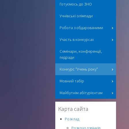
Готуємось до ЗНО
Учнівські олімпади
Робота з обдарованими
Участь в конкурсах
Семінари, конференції,
педради
Конкурс "Учень року"
Мовний табір
Майбутнім абітурієнтам
Карта сайта
Розклад
Розклад дзвінків