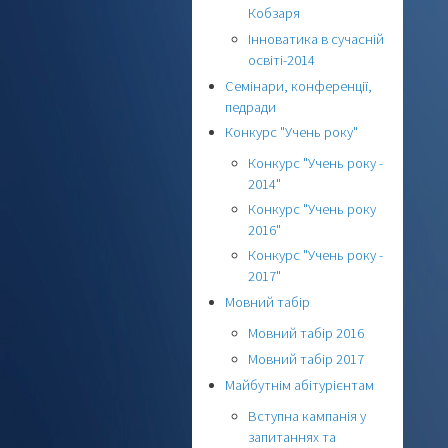
Кобзаря
Інноватика в сучасній
освіті-2014
Семінари, конференції,
педради
Конкурс "Учень року"
Конкурс "Учень року -
2014"
Конкурс "Учень року
2016"
Конкурс "Учень року -
2017"
Мовний табір
Мовний табір 2016
Мовний табір 2017
Майбутнім абітурієнтам
Вступна кампанія у
запитаннях та