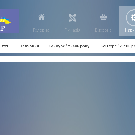
Головна
Гімназія
Виховна
Навч
 тут:
Навчання
Конкурс "Учень року"
Конкурс "Учень р