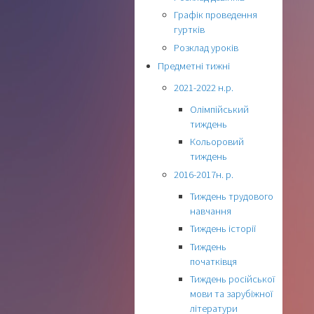
Графік проведення
гуртків
Розклад уроків
Предметні тижні
2021-2022 н.р.
Олімпійський
тиждень
Кольоровий
тиждень
2016-2017н. р.
Тиждень трудового
навчання
Тиждень історії
Тиждень
початківця
Тиждень російської
мови та зарубіжної
літератури