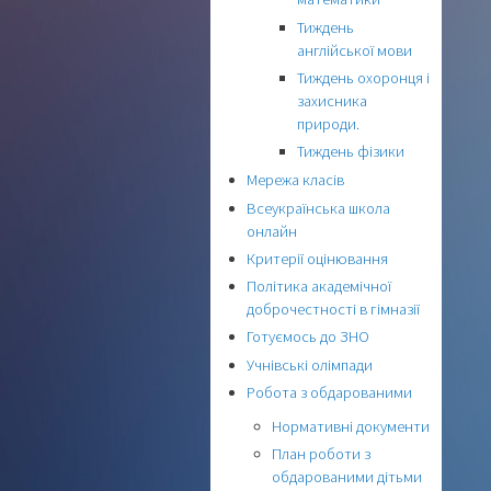
Тиждень
англійської мови
Тиждень охоронця і
захисника
природи.
Тиждень фізики
Мережа класів
Всеукраїнська школа
онлайн
Критерії оцінювання
Політика академічної
доброчестності в гімназії
Готуємось до ЗНО
Учнівські олімпади
Робота з обдарованими
Нормативні документи
План роботи з
обдарованими дітьми