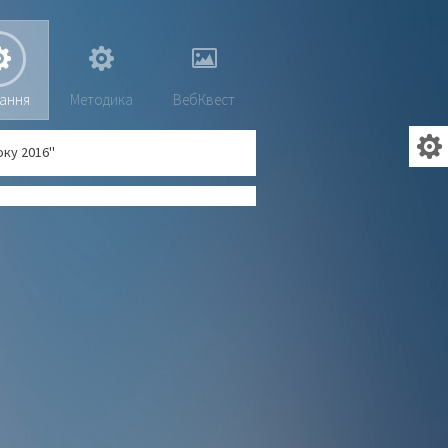
ання
Методика
ВебКвест
оку 2016"