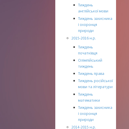
Тиждень
англійської мови
Тиждень захисника
і охоронця
природи
2015-2016 н.р.
Тиждень
початківця
Олімпійський
тиждень
Тиждень права
Тиждень російської
мови та літератури
Тиждень
математики
Тиждень захисника
і охоронця
природи
2014-2015 н.р.