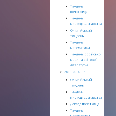
Тиждень
початківця
Тиждень
мистецтвознавства
Олімпійський
тиждень
Тиждень
математики
Тиждень російської
мови та світової
літератури
2013-2014 н.р.
Олімпійський
тиждень
Тиждень
мистецтвознавства
Декада початківця
Тиждень
математики