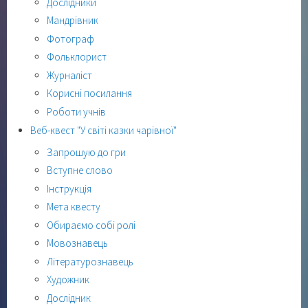
Дослідники
Мандрівник
Фотограф
Фольклорист
Журналіст
Корисні посилання
Роботи учнів
Веб-квест "У світі казки чарівної"
Запрошую до гри
Вступне слово
Інструкція
Мета квесту
Обираємо собі ролі
Мовознавець
Літературознавець
Художник
Дослідник