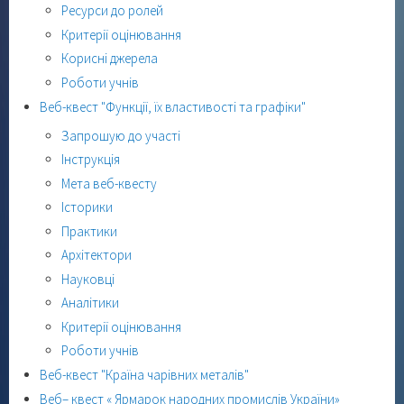
Ресурси до ролей
Критерії оцінювання
Корисні джерела
Роботи учнів
Веб-квест "Функції, їх властивості та графіки"
Запрошую до участі
Інструкція
Мета веб-квесту
Історики
Практики
Архітектори
Науковці
Аналітики
Критерії оцінювання
Роботи учнів
Веб-квест "Країна чарівних металів"
Веб– квест « Ярмарок народних промислів України»