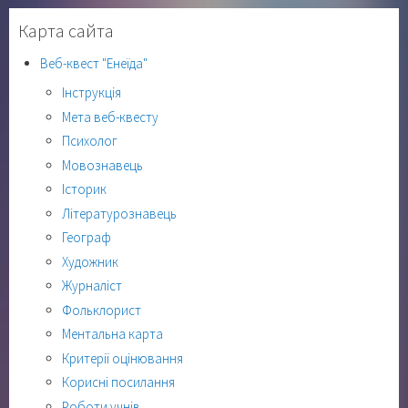
Карта сайта
Веб-квест "Енеїда"
Інструкція
Мета веб-квесту
Психолог
Мовознавець
Історик
Літературознавець
Географ
Художник
Журналіст
Фольклорист
Ментальна карта
Критерії оцінювання
Корисні посилання
Роботи учнів