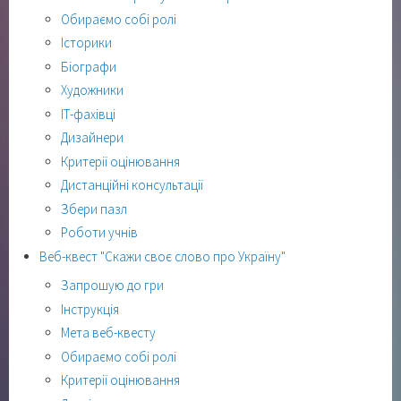
Обираємо собі ролі
Історики
Біографи
Художники
ІТ-фахівці
Дизайнери
Критерії оцінювання
Дистанційні консультації
Збери пазл
Роботи учнів
Веб-квест "Скажи своє слово про Україну"
Запрошую до гри
Інструкція
Мета веб-квесту
Обираємо собі ролі
Критерії оцінювання