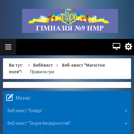
Ви тут:
ВебКвест
Веб-квест "Магнітне
поле"
Правила гри
Меню
Веб-квест "Енеїда"
Веб-квест "Теорія ймовірностей"