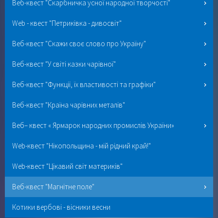
Веб-квест "Скарбничка усної народної творчості"
Web - квест "Петриківка - дивосвіт"
Веб-квест "Скажи своє слово про Україну"
Веб-квест "У світі казки чарівної"
Веб-квест "Функції, їх властивості та графіки"
Веб-квест "Країна чарівних металів"
Веб– квест « Ярмарок народних промислів України»
Web-квест "Нікопольщина - мій рідний край!"
Web-квест "Цікавий світ материків"
Веб-квест "Магнітне поле"
Котики вербові - вісники весни