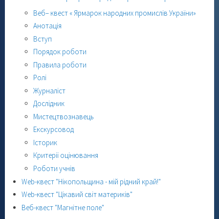
Веб– квест « Ярмарок народних промислів України»
Анотація
Вступ
Порядок роботи
Правила роботи
Ролі
Журналіст
Дослідник
Мистецтвознавець
Екскурсовод
Історик
Критерії оцінювання
Роботи учнів
Web-квест "Нікопольщина - мій рідний край!"
Web-квест "Цікавий світ материків"
Веб-квест "Магнітне поле"