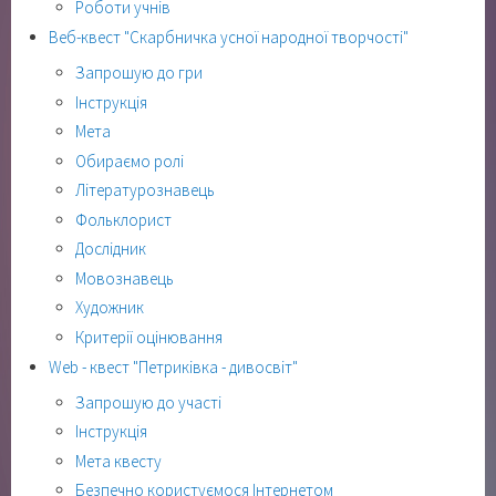
Роботи учнів
Веб-квест "Скарбничка усної народної творчості"
Запрошую до гри
Інструкція
Мета
Обираємо ролі
Літературознавець
Фольклорист
Дослідник
Мовознавець
Художник
Критерії оцінювання
Web - квест "Петриківка - дивосвіт"
Запрошую до участі
Інструкція
Мета квесту
Безпечно користуємося Інтернетом