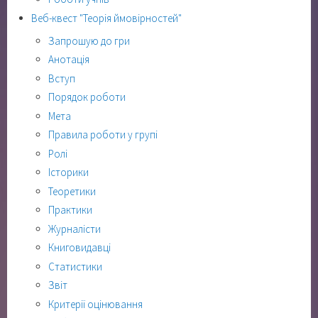
Веб-квест "Теорія ймовірностей"
Запрошую до гри
Анотація
Вступ
Порядок роботи
Мета
Правила роботи у групі
Ролі
Історики
Теоретики
Практики
Журналісти
Книговидавці
Статистики
Звіт
Критерії оцінювання