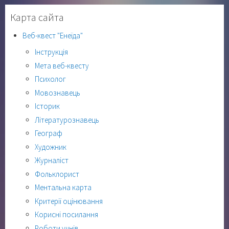
Карта сайта
Веб-квест "Енеїда"
Інструкція
Мета веб-квесту
Психолог
Мовознавець
Історик
Літературознавець
Географ
Художник
Журналіст
Фольклорист
Ментальна карта
Критерії оцінювання
Корисні посилання
Роботи учнів