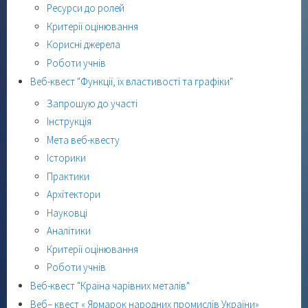
Ресурси до ролей
Критерії оцінювання
Корисні джерела
Роботи учнів
Веб-квест "Функції, їх властивості та графіки"
Запрошую до участі
Інструкція
Мета веб-квесту
Історики
Практики
Архітектори
Науковці
Аналітики
Критерії оцінювання
Роботи учнів
Веб-квест "Країна чарівних металів"
Веб– квест « Ярмарок народних промислів України»