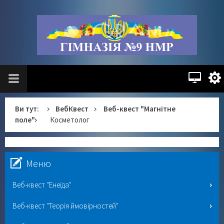
Ви тут:
ВебКвест
Веб-квест "Магнітне
поле"
Косметолог
Меню
Веб-квест "Енеїда"
Веб-квест "Теорія ймовірностей"