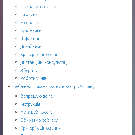
Обираємо собі ролі
Історики
Біографи
Художники
ІТ-фахівці
Дизайнери
Критерії оцінювання
Дистанційні консультації
Збери пазл
Роботи учнів
Веб-квест "Скажи своє слово про Україну"
Запрошую до гри
Інструкція
Мета веб-квесту
Обираємо собі ролі
Критерії оцінювання