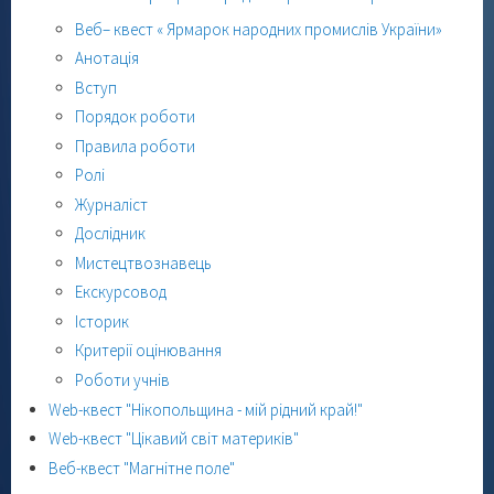
Веб– квест « Ярмарок народних промислів України»
Анотація
Вступ
Порядок роботи
Правила роботи
Ролі
Журналіст
Дослідник
Мистецтвознавець
Екскурсовод
Історик
Критерії оцінювання
Роботи учнів
Web-квест "Нікопольщина - мій рідний край!"
Web-квест "Цікавий світ материків"
Веб-квест "Магнітне поле"