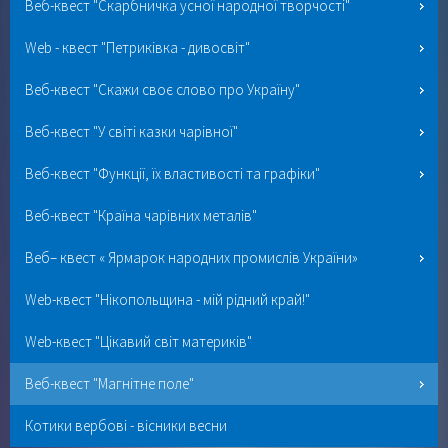
Веб-квест "Скарбничка усної народної творчості"
Web - квест "Петриківка - дивосвіт"
Веб-квест "Скажи своє слово про Україну"
Веб-квест "У світі казки чарівної"
Веб-квест "Функції, їх властивості та графіки"
Веб-квест "Країна чарівних металів"
Веб– квест « Ярмарок народних промислів України»
Web-квест "Нікопольщина - мій рідний край!"
Web-квест "Цікавий світ материків"
Веб-квест "Магнітне поле"
Котики вербові - вісники весни