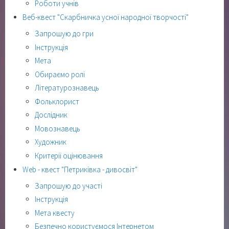
Роботи учнів
Веб-квест "Скарбничка усної народної творчості"
Запрошую до гри
Інструкція
Мета
Обираємо ролі
Літературознавець
Фольклорист
Дослідник
Мовознавець
Художник
Критерії оцінювання
Web - квест "Петриківка - дивосвіт"
Запрошую до участі
Інструкція
Мета квесту
Безпечно користуємося Інтернетом