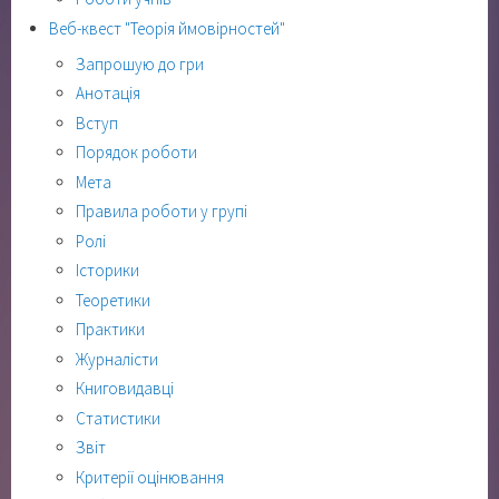
Веб-квест "Теорія ймовірностей"
Запрошую до гри
Анотація
Вступ
Порядок роботи
Мета
Правила роботи у групі
Ролі
Історики
Теоретики
Практики
Журналісти
Книговидавці
Статистики
Звіт
Критерії оцінювання