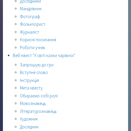
Дослідники
Мандрівник
Фотограф
Фольклорист
Журналіст
Корисні посилання
Роботи учнів
Веб-квест "У світі казки чарівної"
Запрошую до гри
Вступне слово
Інструкція
Мета квесту
Обираємо собі ролі
Мовознавець
Літературознавець
Художник
Дослідник